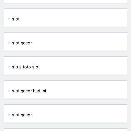
slot
slot gacor
situs toto slot
slot gacor hari ini
slot gacor