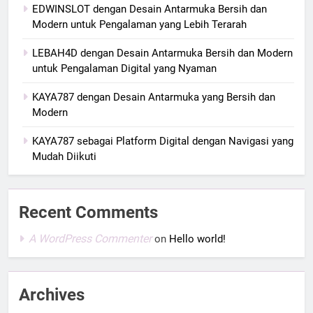
EDWINSLOT dengan Desain Antarmuka Bersih dan
Modern untuk Pengalaman yang Lebih Terarah
LEBAH4D dengan Desain Antarmuka Bersih dan Modern
untuk Pengalaman Digital yang Nyaman
KAYA787 dengan Desain Antarmuka yang Bersih dan
Modern
KAYA787 sebagai Platform Digital dengan Navigasi yang
Mudah Diikuti
Recent Comments
A WordPress Commenter
on
Hello world!
Archives