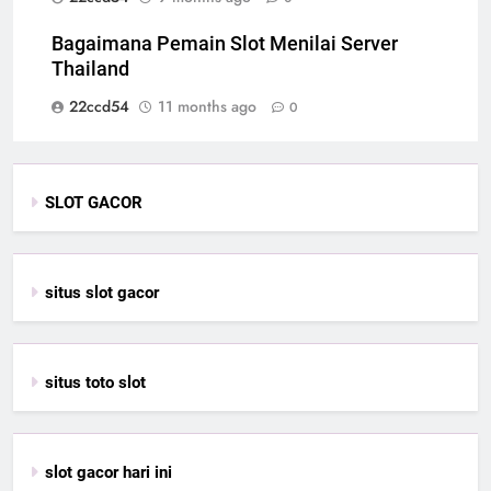
Bagaimana Pemain Slot Menilai Server
Thailand
22ccd54
11 months ago
0
SLOT GACOR
situs slot gacor
situs toto slot
slot gacor hari ini