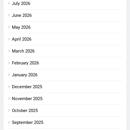
July 2026
June 2026
May 2026
April 2026
March 2026
February 2026
January 2026
December 2025
November 2025
October 2025
September 2025