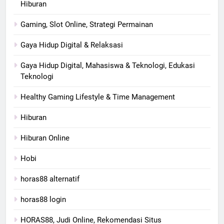
Hiburan
Gaming, Slot Online, Strategi Permainan
Gaya Hidup Digital & Relaksasi
Gaya Hidup Digital, Mahasiswa & Teknologi, Edukasi
Teknologi
Healthy Gaming Lifestyle & Time Management
Hiburan
Hiburan Online
Hobi
horas88 alternatif
horas88 login
HORAS88, Judi Online, Rekomendasi Situs