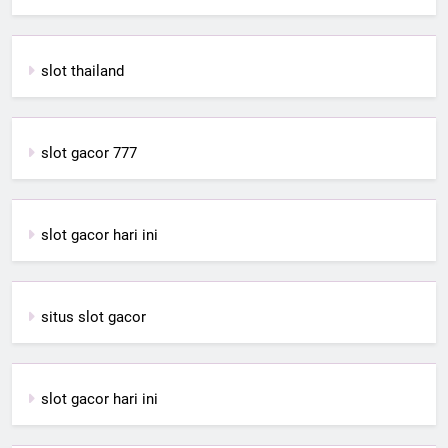
slot thailand
slot gacor 777
slot gacor hari ini
situs slot gacor
slot gacor hari ini