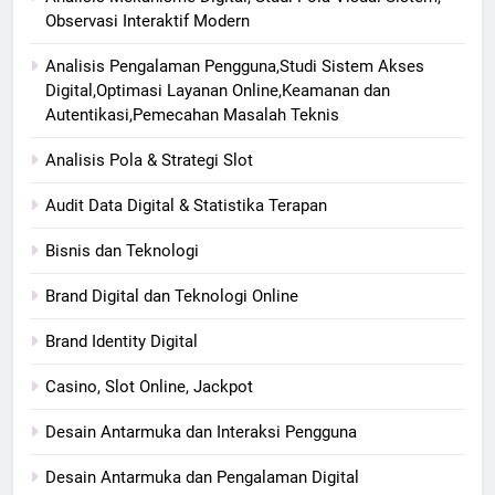
Observasi Interaktif Modern
Analisis Pengalaman Pengguna,Studi Sistem Akses
Digital,Optimasi Layanan Online,Keamanan dan
Autentikasi,Pemecahan Masalah Teknis
Analisis Pola & Strategi Slot
Audit Data Digital & Statistika Terapan
Bisnis dan Teknologi
Brand Digital dan Teknologi Online
Brand Identity Digital
Casino, Slot Online, Jackpot
Desain Antarmuka dan Interaksi Pengguna
Desain Antarmuka dan Pengalaman Digital