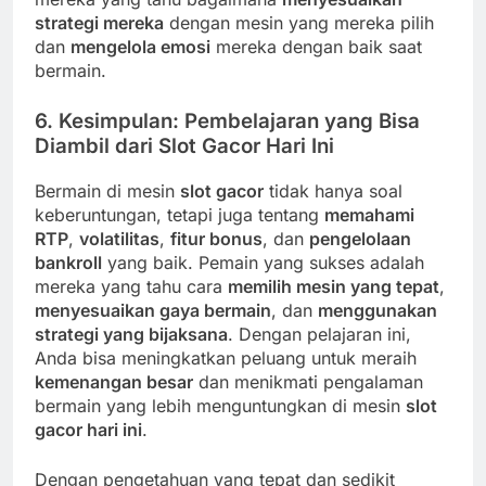
strategi mereka
dengan mesin yang mereka pilih
dan
mengelola emosi
mereka dengan baik saat
bermain.
6.
Kesimpulan: Pembelajaran yang Bisa
Diambil dari Slot Gacor Hari Ini
Bermain di mesin
slot gacor
tidak hanya soal
keberuntungan, tetapi juga tentang
memahami
RTP
,
volatilitas
,
fitur bonus
, dan
pengelolaan
bankroll
yang baik. Pemain yang sukses adalah
mereka yang tahu cara
memilih mesin yang tepat
,
menyesuaikan gaya bermain
, dan
menggunakan
strategi yang bijaksana
. Dengan pelajaran ini,
Anda bisa meningkatkan peluang untuk meraih
kemenangan besar
dan menikmati pengalaman
bermain yang lebih menguntungkan di mesin
slot
gacor hari ini
.
Dengan pengetahuan yang tepat dan sedikit