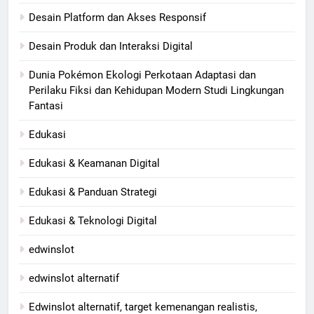
Desain Platform dan Akses Responsif
Desain Produk dan Interaksi Digital
Dunia Pokémon Ekologi Perkotaan Adaptasi dan
Perilaku Fiksi dan Kehidupan Modern Studi Lingkungan
Fantasi
Edukasi
Edukasi & Keamanan Digital
Edukasi & Panduan Strategi
Edukasi & Teknologi Digital
edwinslot
edwinslot alternatif
Edwinslot alternatif, target kemenangan realistis,