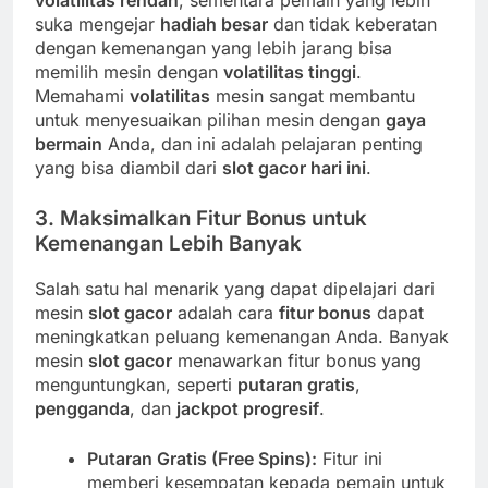
suka mengejar
hadiah besar
dan tidak keberatan
dengan kemenangan yang lebih jarang bisa
memilih mesin dengan
volatilitas tinggi
.
Memahami
volatilitas
mesin sangat membantu
untuk menyesuaikan pilihan mesin dengan
gaya
bermain
Anda, dan ini adalah pelajaran penting
yang bisa diambil dari
slot gacor hari ini
.
3.
Maksimalkan Fitur Bonus untuk
Kemenangan Lebih Banyak
Salah satu hal menarik yang dapat dipelajari dari
mesin
slot gacor
adalah cara
fitur bonus
dapat
meningkatkan peluang kemenangan Anda. Banyak
mesin
slot gacor
menawarkan fitur bonus yang
menguntungkan, seperti
putaran gratis
,
pengganda
, dan
jackpot progresif
.
Putaran Gratis (Free Spins):
Fitur ini
memberi kesempatan kepada pemain untuk