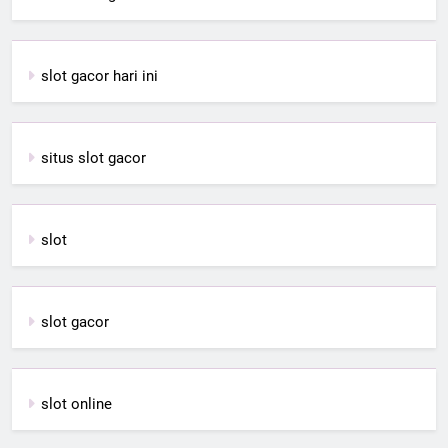
slot gacor hari ini
situs slot gacor
slot
slot gacor
slot online