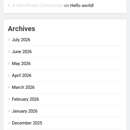
A WordPress Commenter
on
Hello world!
Archives
July 2026
June 2026
May 2026
April 2026
March 2026
February 2026
January 2026
December 2025