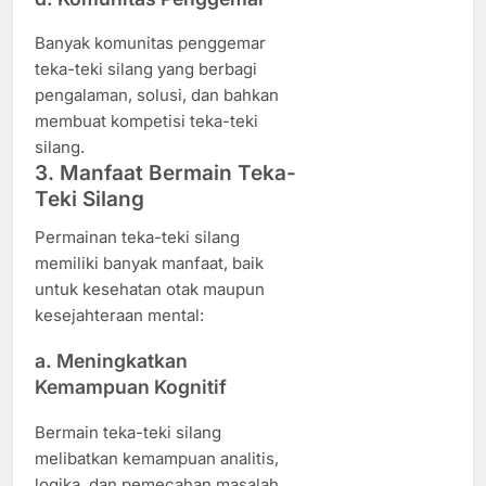
Banyak komunitas penggemar
teka-teki silang yang berbagi
pengalaman, solusi, dan bahkan
membuat kompetisi teka-teki
silang.
3. Manfaat Bermain Teka-
Teki Silang
Permainan teka-teki silang
memiliki banyak manfaat, baik
untuk kesehatan otak maupun
kesejahteraan mental:
a.
Meningkatkan
Kemampuan Kognitif
Bermain teka-teki silang
melibatkan kemampuan analitis,
logika, dan pemecahan masalah,