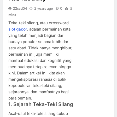
22ccd54
2 years ago
0
5
mins
Teka-teki silang, atau crossword
slot gacor
, adalah permainan kata
yang telah menjadi bagian dari
budaya populer selama lebih dari
satu abad. Tidak hanya menghibur,
permainan ini juga memiliki
manfaat edukasi dan kognitif yang
membuatnya tetap relevan hingga
kini. Dalam artikel ini, kita akan
mengeksplorasi rahasia di balik
kepopuleran teka-teki silang,
sejarahnya, dan manfaatnya bagi
para pemain.
1. Sejarah Teka-Teki Silang
Asal-usul teka-teki silang cukup