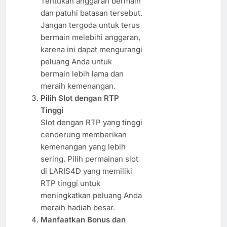
Tentukan anggaran bermain
dan patuhi batasan tersebut.
Jangan tergoda untuk terus
bermain melebihi anggaran,
karena ini dapat mengurangi
peluang Anda untuk
bermain lebih lama dan
meraih kemenangan.
Pilih Slot dengan RTP
Tinggi
Slot dengan RTP yang tinggi
cenderung memberikan
kemenangan yang lebih
sering. Pilih permainan slot
di LARIS4D yang memiliki
RTP tinggi untuk
meningkatkan peluang Anda
meraih hadiah besar.
Manfaatkan Bonus dan