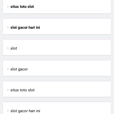
situs toto slot
slot gacor hari ini
slot
slot gacor
situs toto slot
slot gacor hari ini