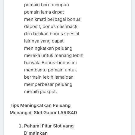
pemain baru maupun
pemain lama dapat
menikmati berbagai bonus
deposit, bonus cashback,
dan bahkan bonus spesial
lainnya yang dapat
meningkatkan peluang
mereka untuk menang lebih
banyak. Bonus-bonus ini
membantu pemain untuk
bermain lebih lama dan
memperbesar peluang
meraih jackpot.
Tips Meningkatkan Peluang
Menang di Slot Gacor LARIS4D
Pahami Fitur Slot yang
Dimainkan