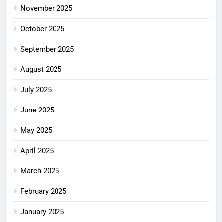
November 2025
October 2025
September 2025
August 2025
July 2025
June 2025
May 2025
April 2025
March 2025
February 2025
January 2025