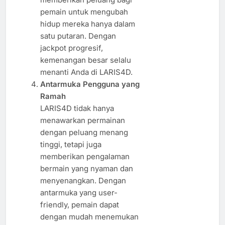
pemain untuk mengubah
hidup mereka hanya dalam
satu putaran. Dengan
jackpot progresif,
kemenangan besar selalu
menanti Anda di LARIS4D.
Antarmuka Pengguna yang
Ramah
LARIS4D tidak hanya
menawarkan permainan
dengan peluang menang
tinggi, tetapi juga
memberikan pengalaman
bermain yang nyaman dan
menyenangkan. Dengan
antarmuka yang user-
friendly, pemain dapat
dengan mudah menemukan