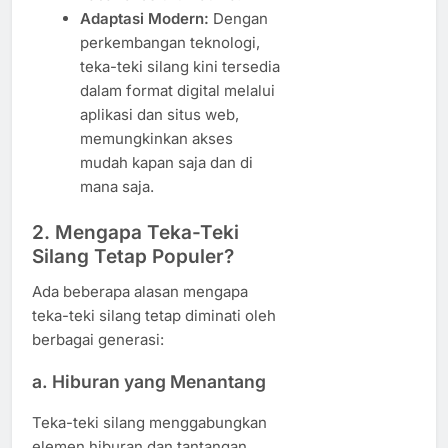
Adaptasi Modern:
Dengan
perkembangan teknologi,
teka-teki silang kini tersedia
dalam format digital melalui
aplikasi dan situs web,
memungkinkan akses
mudah kapan saja dan di
mana saja.
2. Mengapa Teka-Teki
Silang Tetap Populer?
Ada beberapa alasan mengapa
teka-teki silang tetap diminati oleh
berbagai generasi:
a.
Hiburan yang Menantang
Teka-teki silang menggabungkan
elemen hiburan dan tantangan.