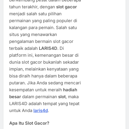
tahun terakhir, dengan
slot gacor
menjadi salah satu pilihan
permainan yang paling populer di
kalangan para pemain. Salah satu
situs yang menawarkan
pengalaman bermain slot gacor
terbaik adalah
LARIS4D
. Di
platform ini, kemenangan besar di
dunia slot gacor bukanlah sekadar
impian, melainkan kenyataan yang
bisa diraih hanya dalam beberapa
putaran. Jika Anda sedang mencari
kesempatan untuk meraih
hadiah
besar
dalam permainan
slot
, maka
LARIS4D adalah tempat yang tepat
untuk Anda
laris4d
.
Apa Itu Slot Gacor?