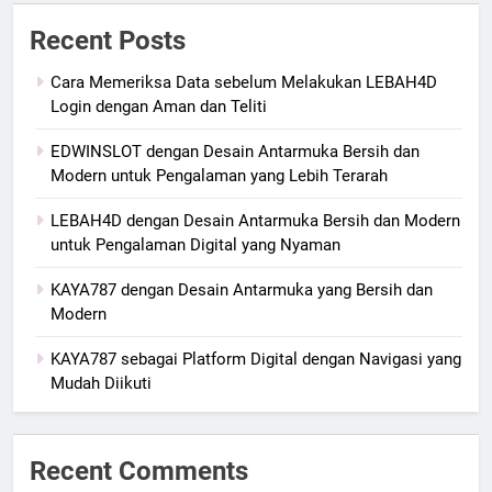
Recent Posts
Cara Memeriksa Data sebelum Melakukan LEBAH4D
Login dengan Aman dan Teliti
EDWINSLOT dengan Desain Antarmuka Bersih dan
Modern untuk Pengalaman yang Lebih Terarah
LEBAH4D dengan Desain Antarmuka Bersih dan Modern
untuk Pengalaman Digital yang Nyaman
KAYA787 dengan Desain Antarmuka yang Bersih dan
Modern
KAYA787 sebagai Platform Digital dengan Navigasi yang
Mudah Diikuti
Recent Comments