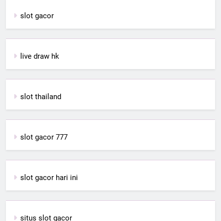
slot gacor
live draw hk
slot thailand
slot gacor 777
slot gacor hari ini
situs slot gacor