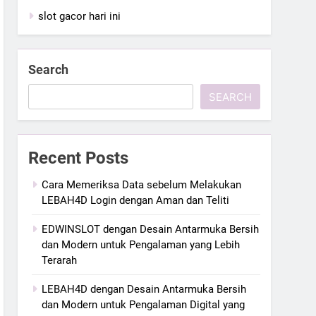
slot gacor hari ini
Search
SEARCH
Recent Posts
Cara Memeriksa Data sebelum Melakukan
LEBAH4D Login dengan Aman dan Teliti
EDWINSLOT dengan Desain Antarmuka Bersih
dan Modern untuk Pengalaman yang Lebih
Terarah
LEBAH4D dengan Desain Antarmuka Bersih
dan Modern untuk Pengalaman Digital yang