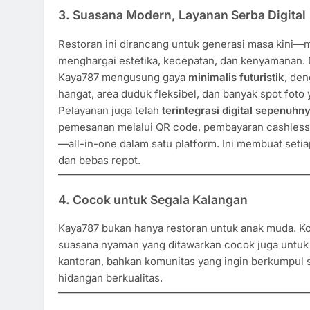
3. Suasana Modern, Layanan Serba Digital
Restoran ini dirancang untuk generasi masa kini—
menghargai estetika, kecepatan, dan kenyamanan. D
Kaya787 mengusung gaya
minimalis futuristik
, de
hangat, area duduk fleksibel, dan banyak spot foto
Pelayanan juga telah
terintegrasi digital sepenuhn
pemesanan melalui QR code, pembayaran cashless, 
—all-in-one dalam satu platform. Ini membuat setia
dan bebas repot.
4. Cocok untuk Segala Kalangan
Kaya787 bukan hanya restoran untuk anak muda. Ko
suasana nyaman yang ditawarkan cocok juga untuk 
kantoran, bahkan komunitas yang ingin berkumpul 
hidangan berkualitas.