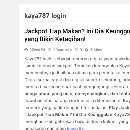
kaya787 login
Jackpot Tiap Makan? Ini Dia Keungg
yang Bikin Ketagihan!
22ccd54
1 Year Ago
0
5 Mins
Kaya787 hadir sebagai restoran digital yang tawar
sambil menang jackpot. Temukan keunggulan Kaya
membuatnya jadi pilihan utama para pecinta kuline
Di era serba cepat dan digital seperti sekarang, ora
mencari makanan enak saat mengunjungi restoran. 
pengalaman yang unik, menyenangkan, dan ten
Jawaban atas harapan ini kini bisa ditemukan di
Ka
modern yang hadir dengan fitur andalan:
Play Jack
“
Jackpot Tiap Makan? Ini Dia Keunggulan Kaya7
menghadirkan gebrakan baru di dunia kuliner yang 
penasaran dan ingin
kaya787
.