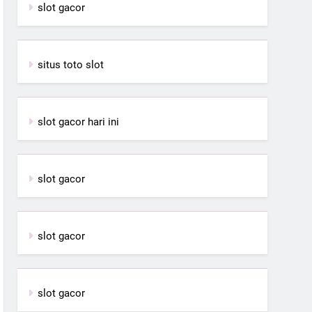
slot gacor
situs toto slot
slot gacor hari ini
slot gacor
slot gacor
slot gacor