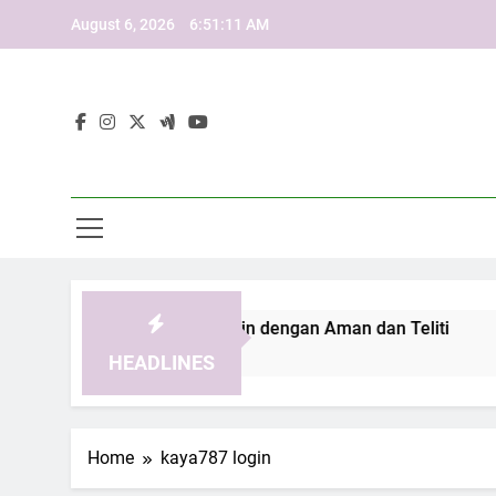
Skip
August 6, 2026
6:51:12 AM
to
content
Dra
Dapatkan G
an LEBAH4D Login dengan Aman dan Teliti
EDWINSLOT 
2 Weeks Ago
HEADLINES
Home
kaya787 login