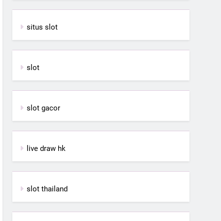
situs slot
slot
slot gacor
live draw hk
slot thailand