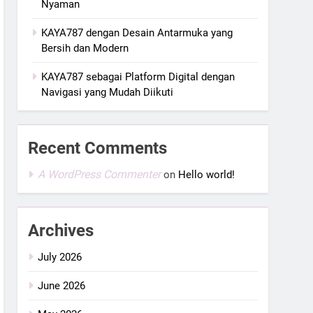
Nyaman
KAYA787 dengan Desain Antarmuka yang
Bersih dan Modern
KAYA787 sebagai Platform Digital dengan
Navigasi yang Mudah Diikuti
Recent Comments
A WordPress Commenter
on
Hello world!
Archives
July 2026
June 2026