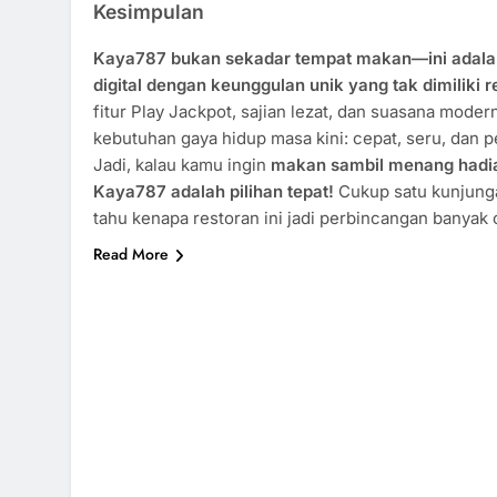
Kesimpulan
Kaya787 bukan sekadar tempat makan—ini adalah 
digital dengan keunggulan unik yang tak dimiliki re
fitur Play Jackpot, sajian lezat, dan suasana mod
kebutuhan gaya hidup masa kini: cepat, seru, dan p
Jadi, kalau kamu ingin
makan sambil menang hadi
Kaya787 adalah pilihan tepat!
Cukup satu kunjung
tahu kenapa restoran ini jadi perbincangan banyak 
Read More