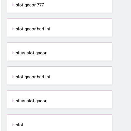
slot gacor 777
slot gacor hari ini
situs slot gacor
slot gacor hari ini
situs slot gacor
slot