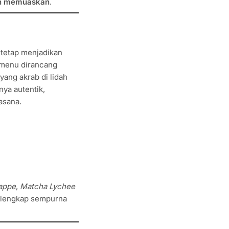
dan memuaskan
.
 tetap menjadikan
 menu dirancang
ang akrab di lidah
nya autentik,
asana.
appe
,
Matcha Lychee
elengkap sempurna