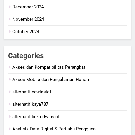
December 2024
November 2024
October 2024
Categories
Akses dan Kompatibilitas Perangkat
Akses Mobile dan Pengalaman Harian
alternatif edwinslot
alternatif kaya787
alternatif link edwinslot
Analisis Data Digital & Perilaku Pengguna