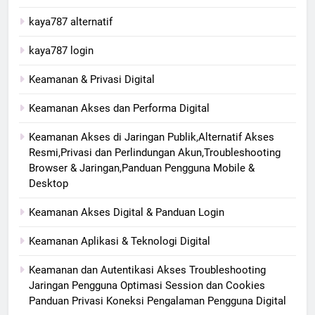
kaya787 alternatif
kaya787 login
Keamanan & Privasi Digital
Keamanan Akses dan Performa Digital
Keamanan Akses di Jaringan Publik,Alternatif Akses
Resmi,Privasi dan Perlindungan Akun,Troubleshooting
Browser & Jaringan,Panduan Pengguna Mobile &
Desktop
Keamanan Akses Digital & Panduan Login
Keamanan Aplikasi & Teknologi Digital
Keamanan dan Autentikasi Akses Troubleshooting
Jaringan Pengguna Optimasi Session dan Cookies
Panduan Privasi Koneksi Pengalaman Pengguna Digital