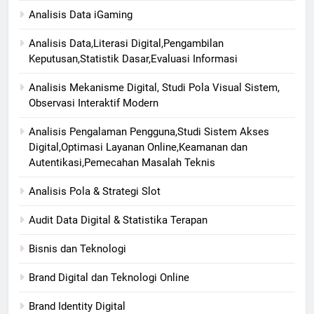
Analisis Data iGaming
Analisis Data,Literasi Digital,Pengambilan
Keputusan,Statistik Dasar,Evaluasi Informasi
Analisis Mekanisme Digital, Studi Pola Visual Sistem,
Observasi Interaktif Modern
Analisis Pengalaman Pengguna,Studi Sistem Akses
Digital,Optimasi Layanan Online,Keamanan dan
Autentikasi,Pemecahan Masalah Teknis
Analisis Pola & Strategi Slot
Audit Data Digital & Statistika Terapan
Bisnis dan Teknologi
Brand Digital dan Teknologi Online
Brand Identity Digital