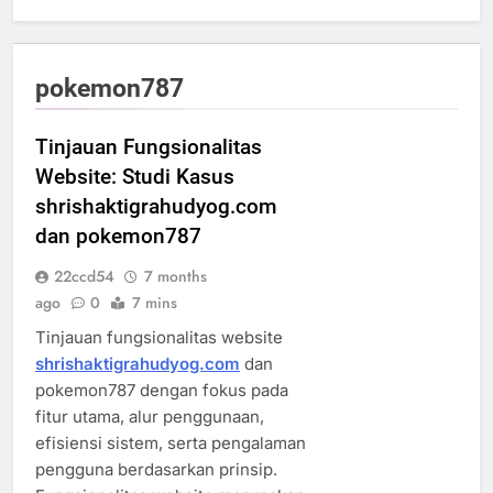
pokemon787
Tinjauan Fungsionalitas
Website: Studi Kasus
shrishaktigrahudyog.com
dan pokemon787
22ccd54
7 months
ago
0
7 mins
Tinjauan fungsionalitas website
shrishaktigrahudyog.com
dan
pokemon787 dengan fokus pada
fitur utama, alur penggunaan,
efisiensi sistem, serta pengalaman
pengguna berdasarkan prinsip.