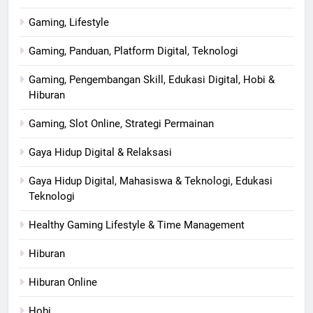
Gaming, Lifestyle
Gaming, Panduan, Platform Digital, Teknologi
Gaming, Pengembangan Skill, Edukasi Digital, Hobi &
Hiburan
Gaming, Slot Online, Strategi Permainan
Gaya Hidup Digital & Relaksasi
Gaya Hidup Digital, Mahasiswa & Teknologi, Edukasi
Teknologi
Healthy Gaming Lifestyle & Time Management
Hiburan
Hiburan Online
Hobi