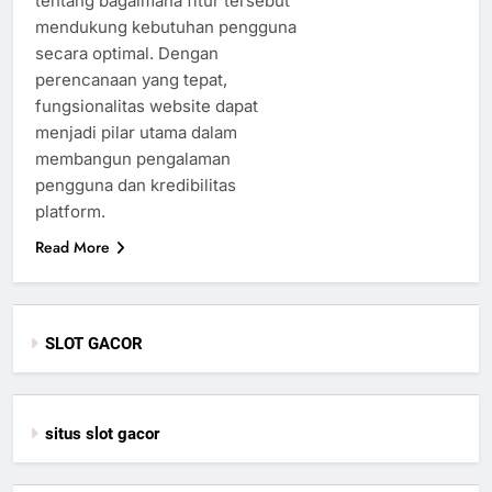
tentang bagaimana fitur tersebut
mendukung kebutuhan pengguna
secara optimal. Dengan
perencanaan yang tepat,
fungsionalitas website dapat
menjadi pilar utama dalam
membangun pengalaman
pengguna dan kredibilitas
platform.
Read More
SLOT GACOR
situs slot gacor