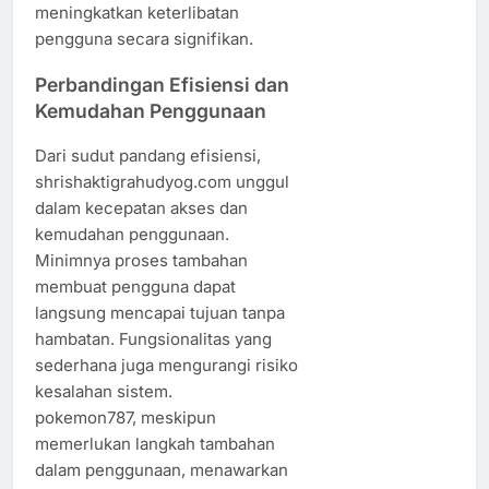
meningkatkan keterlibatan
pengguna secara signifikan.
Perbandingan Efisiensi dan
Kemudahan Penggunaan
Dari sudut pandang efisiensi,
shrishaktigrahudyog.com unggul
dalam kecepatan akses dan
kemudahan penggunaan.
Minimnya proses tambahan
membuat pengguna dapat
langsung mencapai tujuan tanpa
hambatan. Fungsionalitas yang
sederhana juga mengurangi risiko
kesalahan sistem.
pokemon787, meskipun
memerlukan langkah tambahan
dalam penggunaan, menawarkan