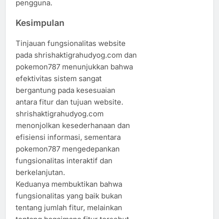
pengguna.
Kesimpulan
Tinjauan fungsionalitas website
pada shrishaktigrahudyog.com dan
pokemon787 menunjukkan bahwa
efektivitas sistem sangat
bergantung pada kesesuaian
antara fitur dan tujuan website.
shrishaktigrahudyog.com
menonjolkan kesederhanaan dan
efisiensi informasi, sementara
pokemon787 mengedepankan
fungsionalitas interaktif dan
berkelanjutan.
Keduanya membuktikan bahwa
fungsionalitas yang baik bukan
tentang jumlah fitur, melainkan