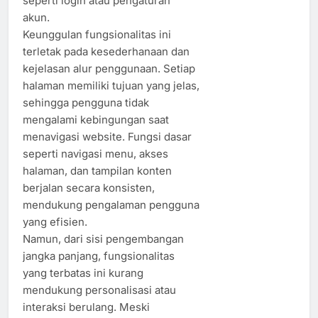
seperti login atau pengaturan
akun.
Keunggulan fungsionalitas ini
terletak pada kesederhanaan dan
kejelasan alur penggunaan. Setiap
halaman memiliki tujuan yang jelas,
sehingga pengguna tidak
mengalami kebingungan saat
menavigasi website. Fungsi dasar
seperti navigasi menu, akses
halaman, dan tampilan konten
berjalan secara konsisten,
mendukung pengalaman pengguna
yang efisien.
Namun, dari sisi pengembangan
jangka panjang, fungsionalitas
yang terbatas ini kurang
mendukung personalisasi atau
interaksi berulang. Meski