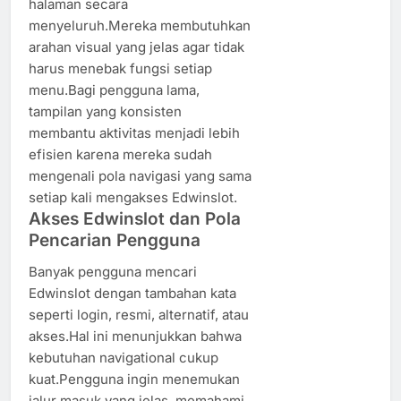
halaman secara
menyeluruh.Mereka membutuhkan
arahan visual yang jelas agar tidak
harus menebak fungsi setiap
menu.Bagi pengguna lama,
tampilan yang konsisten
membantu aktivitas menjadi lebih
efisien karena mereka sudah
mengenali pola navigasi yang sama
setiap kali mengakses Edwinslot.
Akses Edwinslot dan Pola
Pencarian Pengguna
Banyak pengguna mencari
Edwinslot dengan tambahan kata
seperti login, resmi, alternatif, atau
akses.Hal ini menunjukkan bahwa
kebutuhan navigational cukup
kuat.Pengguna ingin menemukan
jalur masuk yang jelas, memahami