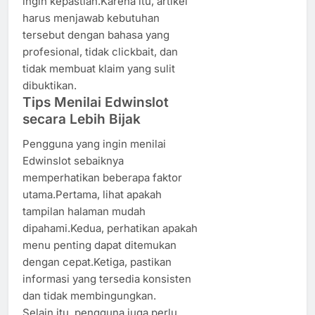
ingin kepastian.Karena itu, artikel
harus menjawab kebutuhan
tersebut dengan bahasa yang
profesional, tidak clickbait, dan
tidak membuat klaim yang sulit
dibuktikan.
Tips Menilai Edwinslot
secara Lebih Bijak
Pengguna yang ingin menilai
Edwinslot sebaiknya
memperhatikan beberapa faktor
utama.Pertama, lihat apakah
tampilan halaman mudah
dipahami.Kedua, perhatikan apakah
menu penting dapat ditemukan
dengan cepat.Ketiga, pastikan
informasi yang tersedia konsisten
dan tidak membingungkan.
Selain itu, pengguna juga perlu