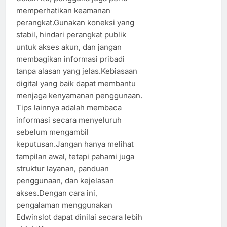
memperhatikan keamanan
perangkat.Gunakan koneksi yang
stabil, hindari perangkat publik
untuk akses akun, dan jangan
membagikan informasi pribadi
tanpa alasan yang jelas.Kebiasaan
digital yang baik dapat membantu
menjaga kenyamanan penggunaan.
Tips lainnya adalah membaca
informasi secara menyeluruh
sebelum mengambil
keputusan.Jangan hanya melihat
tampilan awal, tetapi pahami juga
struktur layanan, panduan
penggunaan, dan kejelasan
akses.Dengan cara ini,
pengalaman menggunakan
Edwinslot dapat dinilai secara lebih