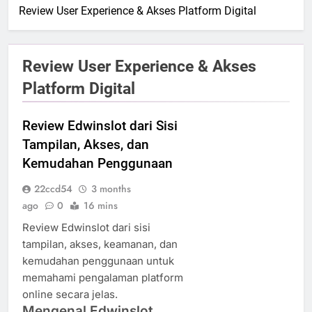
Review User Experience & Akses Platform Digital
Review User Experience & Akses
Platform Digital
Review Edwinslot dari Sisi
Tampilan, Akses, dan
Kemudahan Penggunaan
22ccd54
3 months
ago
0
16 mins
Review Edwinslot dari sisi
tampilan, akses, keamanan, dan
kemudahan penggunaan untuk
memahami pengalaman platform
online secara jelas.
Mengenal Edwinslot