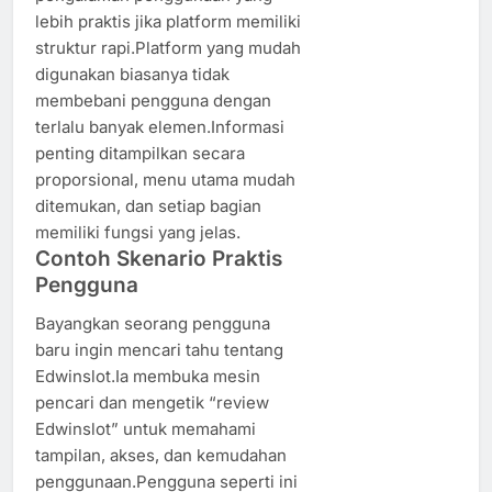
lebih praktis jika platform memiliki
struktur rapi.Platform yang mudah
digunakan biasanya tidak
membebani pengguna dengan
terlalu banyak elemen.Informasi
penting ditampilkan secara
proporsional, menu utama mudah
ditemukan, dan setiap bagian
memiliki fungsi yang jelas.
Contoh Skenario Praktis
Pengguna
Bayangkan seorang pengguna
baru ingin mencari tahu tentang
Edwinslot.Ia membuka mesin
pencari dan mengetik “review
Edwinslot” untuk memahami
tampilan, akses, dan kemudahan
penggunaan.Pengguna seperti ini