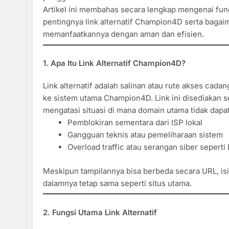
Artikel ini membahas secara lengkap mengenai fungs
pentingnya link alternatif Champion4D serta baga
memanfaatkannya dengan aman dan efisien.
1. Apa Itu Link Alternatif Champion4D?
Link alternatif adalah salinan atau rute akses cad
ke sistem utama Champion4D. Link ini disediakan s
mengatasi situasi di mana domain utama tidak dapat
Pemblokiran sementara dari ISP lokal
Gangguan teknis atau pemeliharaan sistem
Overload traffic atau serangan siber sepert
Meskipun tampilannya bisa berbeda secara URL, isi
dalamnya tetap sama seperti situs utama.
2. Fungsi Utama Link Alternatif