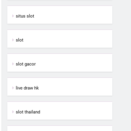
situs slot
slot
slot gacor
live draw hk
slot thailand