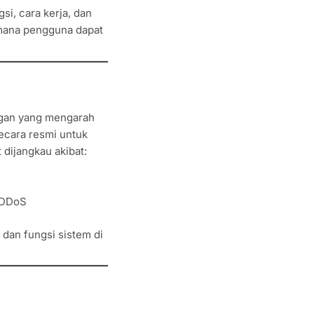
i, cara kerja, dan
imana pengguna dapat
angan yang mengarah
ecara resmi untuk
 dijangkau akibat:
i DDoS
 dan fungsi sistem di