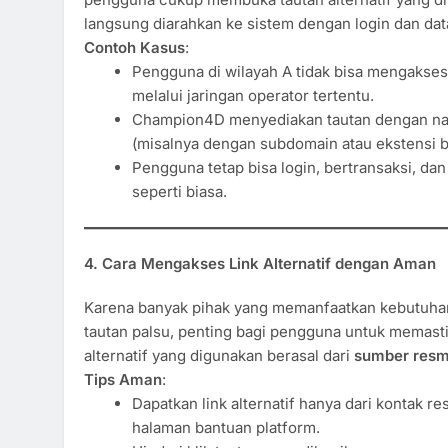
langsung diarahkan ke sistem dengan login dan dat
Contoh Kasus
:
Pengguna di wilayah A tidak bisa mengakse
melalui jaringan operator tertentu.
Champion4D menyediakan tautan dengan n
(misalnya dengan subdomain atau ekstensi b
Pengguna tetap bisa login, bertransaksi, da
seperti biasa.
4. Cara Mengakses Link Alternatif dengan Aman
Karena banyak pihak yang memanfaatkan kebutuha
tautan palsu, penting bagi pengguna untuk memast
alternatif yang digunakan berasal dari
sumber resm
Tips Aman
:
Dapatkan link alternatif hanya dari kontak 
halaman bantuan platform.