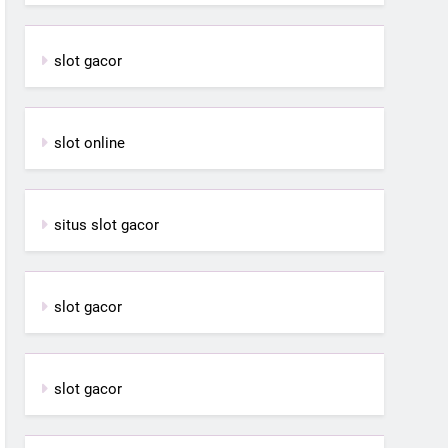
slot gacor
slot online
situs slot gacor
slot gacor
slot gacor