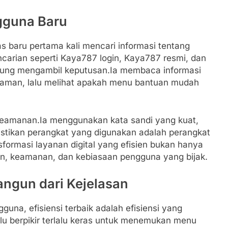
gguna Baru
baru pertama kali mencari informasi tentang
arian seperti Kaya787 login, Kaya787 resmi, dan
gsung mengambil keputusan.Ia membaca informasi
halaman, lalu melihat apakah menu bantuan mudah
 keamanan.Ia menggunakan kata sandi yang kuat,
stikan perangkat yang digunakan adalah perangkat
sformasi layanan digital yang efisien bukan hanya
an, keamanan, dan kebiasaan pengguna yang bijak.
bangun dari Kejelasan
una, efisiensi terbaik adalah efisiensi yang
u berpikir terlalu keras untuk menemukan menu