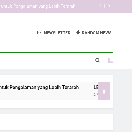
untuk Pengalaman yang Lebih Terarah
ntuk Pengalaman Digital yang Nyaman
in Antarmuka yang Bersih dan Modern
NEWSLETTER
RANDOM NEWS
EBAH4D Login dengan Aman dan Teliti
Picture. Koleksi Visual Yang Menarik.
untuk Pengalaman yang Lebih Terarah
ntuk Pengalaman Digital yang Nyaman
in Antarmuka yang Bersih dan Modern
man yang Lebih Terarah
LEBAH4D dengan Desain Antar
2 Weeks Ago