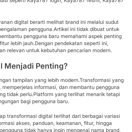
ariasi seperti Kaya787 login, Kaya787 resmi, Kaya787
an digital berarti melihat brand ini melalui sudut
engalaman pengguna.Artikel ini tidak dibuat untuk
k membantu pengguna baru memahami aspek penting
itur lebih jauh.Dengan pendekatan seperti ini,
dan relevan untuk kebutuhan pencarian modern.
l Menjadi Penting?
dengan tampilan yang lebih modern.Transformasi yang
 memperjelas informasi, dan membantu pengguna
 tidak perlu.Platform yang terlihat menarik tetapi
ingungan bagi pengguna baru.
transformasi digital terlihat dari berbagai variasi
masi akses, panduan, keamanan, fitur, hingga
 pengguna tidak hanya ingin mengenal nama brand,