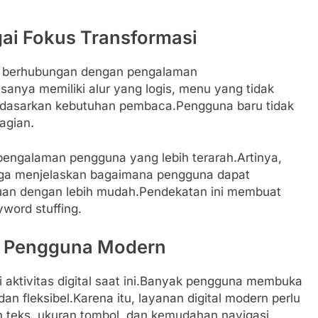
i Fokus Transformasi
alu berhubungan dengan pengalaman
anya memiliki alur yang logis, menu yang tidak
berdasarkan kebutuhan pembaca.Pengguna baru tidak
agian.
engalaman pengguna yang lebih terarah.Artinya,
 juga menjelaskan bagaimana pengguna dapat
uan dengan lebih mudah.Pendekatan ini membuat
word stuffing.
n Pengguna Modern
i aktivitas digital saat ini.Banyak pengguna membuka
dan fleksibel.Karena itu, layanan digital modern perlu
 teks, ukuran tombol, dan kemudahan navigasi.