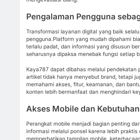
Pengalaman Pengguna sebaga
Transformasi layanan digital yang baik sel
pengguna.Platform yang mudah dipahami bias
terlalu padat, dan informasi yang disusun 
seharusnya dipaksa menebak fungsi setiap b
Kaya787 dapat dibahas melalui pendekatan p
artikel tidak hanya menyebut brand, tetapi
memahami akses, fitur, keamanan, dan bant
konten lebih bermanfaat dan menghindari key
Akses Mobile dan Kebutuha
Perangkat mobile menjadi bagian penting dar
informasi melalui ponsel karena lebih praktis 
memperhatikan tampilan mobile, keterbacaan