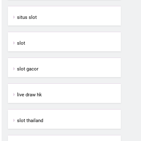
situs slot
slot
slot gacor
live draw hk
slot thailand