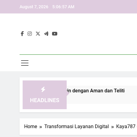
Skip
August 7, 2026
5:06:58 AM
to
content
Dra
Dapatkan G
an LEBAH4D Login dengan Aman dan Teliti
EDWINSLOT 
2 Weeks Ago
HEADLINES
Home
Transformasi Layanan Digital
Kaya787 d