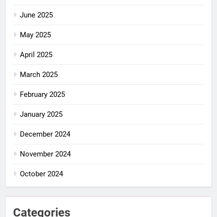
June 2025
May 2025
April 2025
March 2025
February 2025
January 2025
December 2024
November 2024
October 2024
Categories