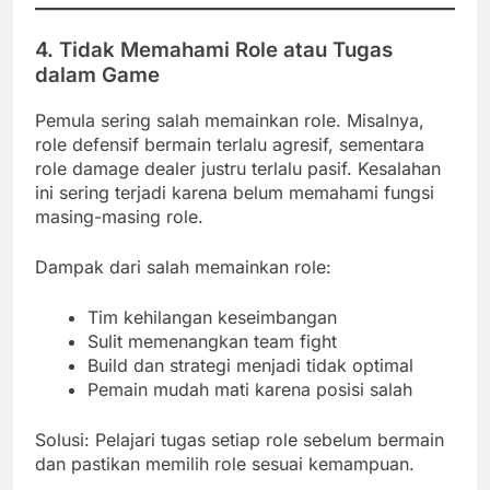
4. Tidak Memahami Role atau Tugas
dalam Game
Pemula sering salah memainkan role. Misalnya,
role defensif bermain terlalu agresif, sementara
role damage dealer justru terlalu pasif. Kesalahan
ini sering terjadi karena belum memahami fungsi
masing-masing role.
Dampak dari salah memainkan role:
Tim kehilangan keseimbangan
Sulit memenangkan team fight
Build dan strategi menjadi tidak optimal
Pemain mudah mati karena posisi salah
Solusi: Pelajari tugas setiap role sebelum bermain
dan pastikan memilih role sesuai kemampuan.