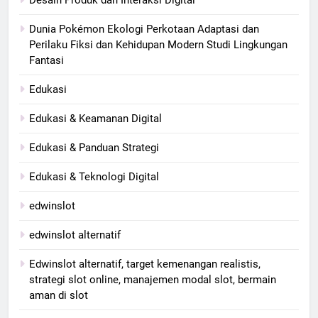
Desain Produk dan Interaksi Digital
Dunia Pokémon Ekologi Perkotaan Adaptasi dan
Perilaku Fiksi dan Kehidupan Modern Studi Lingkungan
Fantasi
Edukasi
Edukasi & Keamanan Digital
Edukasi & Panduan Strategi
Edukasi & Teknologi Digital
edwinslot
edwinslot alternatif
Edwinslot alternatif, target kemenangan realistis,
strategi slot online, manajemen modal slot, bermain
aman di slot