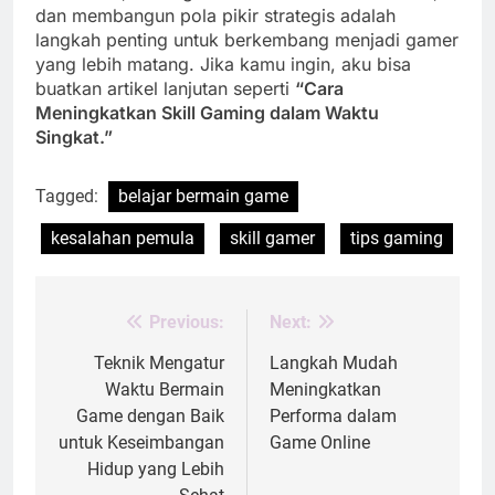
dan membangun pola pikir strategis adalah
langkah penting untuk berkembang menjadi gamer
yang lebih matang. Jika kamu ingin, aku bisa
buatkan artikel lanjutan seperti
“Cara
Meningkatkan Skill Gaming dalam Waktu
Singkat.”
Tagged:
belajar bermain game
kesalahan pemula
skill gamer
tips gaming
Previous:
Next:
Post
navigation
Teknik Mengatur
Langkah Mudah
Waktu Bermain
Meningkatkan
Game dengan Baik
Performa dalam
untuk Keseimbangan
Game Online
Hidup yang Lebih