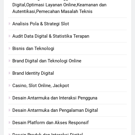
Digital,Optimasi Layanan Online,Keamanan dan
Autentikasi,Pemecahan Masalah Teknis
Analisis Pola & Strategi Slot
Audit Data Digital & Statistika Terapan
Bisnis dan Teknologi
Brand Digital dan Teknologi Online
Brand Identity Digital
Casino, Slot Online, Jackpot
Desain Antarmuka dan Interaksi Pengguna
Desain Antarmuka dan Pengalaman Digital
Desain Platform dan Akses Responsif