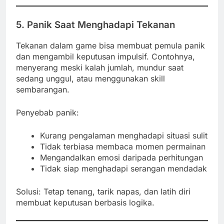
5. Panik Saat Menghadapi Tekanan
Tekanan dalam game bisa membuat pemula panik
dan mengambil keputusan impulsif. Contohnya,
menyerang meski kalah jumlah, mundur saat
sedang unggul, atau menggunakan skill
sembarangan.
Penyebab panik:
Kurang pengalaman menghadapi situasi sulit
Tidak terbiasa membaca momen permainan
Mengandalkan emosi daripada perhitungan
Tidak siap menghadapi serangan mendadak
Solusi: Tetap tenang, tarik napas, dan latih diri
membuat keputusan berbasis logika.