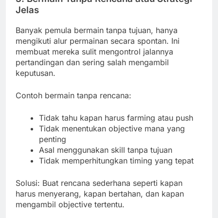
Jelas
Banyak pemula bermain tanpa tujuan, hanya
mengikuti alur permainan secara spontan. Ini
membuat mereka sulit mengontrol jalannya
pertandingan dan sering salah mengambil
keputusan.
Contoh bermain tanpa rencana:
Tidak tahu kapan harus farming atau push
Tidak menentukan objective mana yang
penting
Asal menggunakan skill tanpa tujuan
Tidak memperhitungkan timing yang tepat
Solusi: Buat rencana sederhana seperti kapan
harus menyerang, kapan bertahan, dan kapan
mengambil objective tertentu.