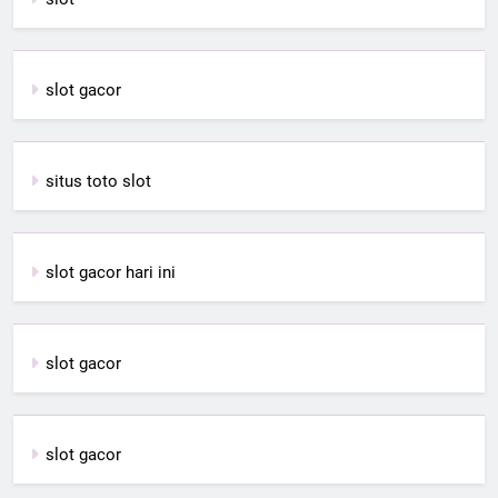
slot gacor
situs toto slot
slot gacor hari ini
slot gacor
slot gacor