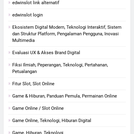
edwinslot link alternatif
edwinslot login
Ekosistem Digital Modern, Teknologi Interaktif, Sistem
dan Struktur Platform, Pengalaman Pengguna, Inovasi
Multimedia
Evaluasi UX & Akses Brand Digital
Fiksi Ilmiah, Peperangan, Teknologi, Pertahanan,
Petualangan
Fitur Slot, Slot Online
Game & Hiburan, Panduan Pemula, Permainan Online
Game Online / Slot Online
Game Online, Teknologi, Hiburan Digital
Game, Hiburan, Teknologi