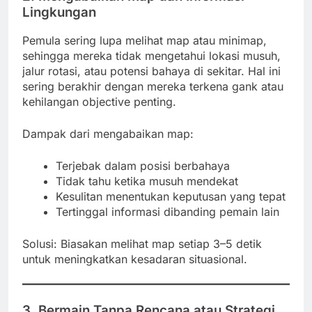
Lingkungan
Pemula sering lupa melihat map atau minimap,
sehingga mereka tidak mengetahui lokasi musuh,
jalur rotasi, atau potensi bahaya di sekitar. Hal ini
sering berakhir dengan mereka terkena gank atau
kehilangan objective penting.
Dampak dari mengabaikan map:
Terjebak dalam posisi berbahaya
Tidak tahu ketika musuh mendekat
Kesulitan menentukan keputusan yang tepat
Tertinggal informasi dibanding pemain lain
Solusi: Biasakan melihat map setiap 3–5 detik
untuk meningkatkan kesadaran situasional.
3. Bermain Tanpa Rencana atau Strategi