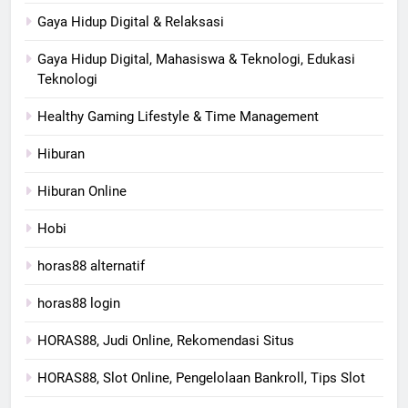
Gaya Hidup Digital & Relaksasi
Gaya Hidup Digital, Mahasiswa & Teknologi, Edukasi
Teknologi
Healthy Gaming Lifestyle & Time Management
Hiburan
Hiburan Online
Hobi
horas88 alternatif
horas88 login
HORAS88, Judi Online, Rekomendasi Situs
HORAS88, Slot Online, Pengelolaan Bankroll, Tips Slot