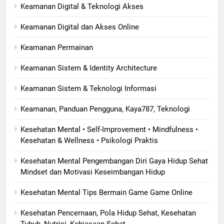
Keamanan Digital & Teknologi Akses
Keamanan Digital dan Akses Online
Keamanan Permainan
Keamanan Sistem & Identity Architecture
Keamanan Sistem & Teknologi Informasi
Keamanan, Panduan Pengguna, Kaya787, Teknologi
Kesehatan Mental • Self-Improvement • Mindfulness •
Kesehatan & Wellness • Psikologi Praktis
Kesehatan Mental Pengembangan Diri Gaya Hidup Sehat
Mindset dan Motivasi Keseimbangan Hidup
Kesehatan Mental Tips Bermain Game Game Online
Kesehatan Pencernaan, Pola Hidup Sehat, Kesehatan