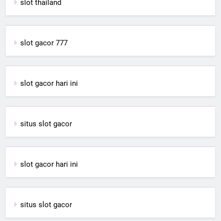
slot thailand
slot gacor 777
slot gacor hari ini
situs slot gacor
slot gacor hari ini
situs slot gacor