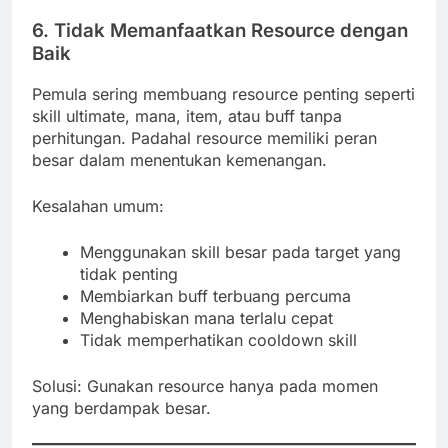
6. Tidak Memanfaatkan Resource dengan
Baik
Pemula sering membuang resource penting seperti
skill ultimate, mana, item, atau buff tanpa
perhitungan. Padahal resource memiliki peran
besar dalam menentukan kemenangan.
Kesalahan umum:
Menggunakan skill besar pada target yang
tidak penting
Membiarkan buff terbuang percuma
Menghabiskan mana terlalu cepat
Tidak memperhatikan cooldown skill
Solusi: Gunakan resource hanya pada momen
yang berdampak besar.