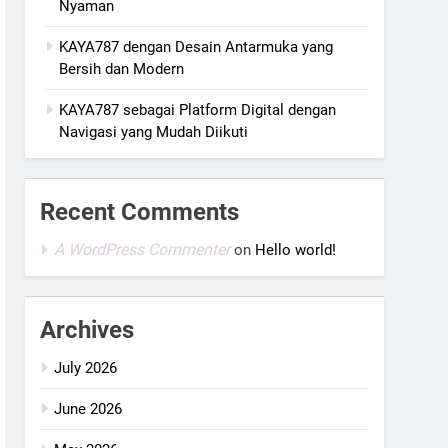
Nyaman
KAYA787 dengan Desain Antarmuka yang
Bersih dan Modern
KAYA787 sebagai Platform Digital dengan
Navigasi yang Mudah Diikuti
Recent Comments
A WordPress Commenter
on
Hello world!
Archives
July 2026
June 2026