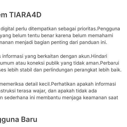
tem TIARA4D
ital perlu ditempatkan sebagai prioritas.Pengguna
an yang belum tentu benar karena belum memahami
manan menjadi bagian penting dari panduan ini.
 informasi yang berkaitan dengan akun.Hindari
 umum atau koneksi publik yang tidak aman.Perbarui
 lebih stabil dan perlindungan perangkat lebih baik.
memeriksa detail kecil.Perhatikan apakah informasi
nstruksi terasa wajar, dan apakah tidak ada
aan sederhana ini membantu menjaga keamanan saat
gguna Baru