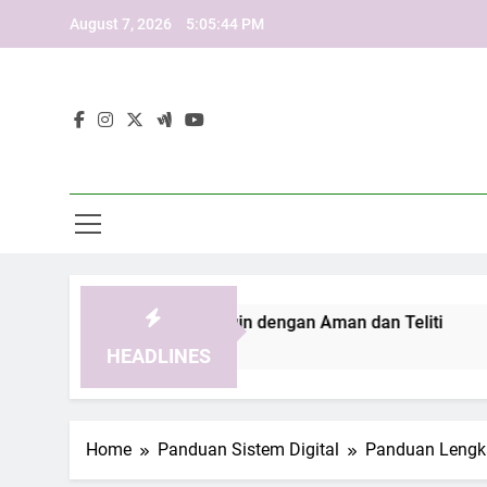
Skip
August 7, 2026
5:05:45 PM
to
content
Dra
Dapatkan G
an LEBAH4D Login dengan Aman dan Teliti
EDWINSLOT d
2 Weeks Ago
HEADLINES
Home
Panduan Sistem Digital
Panduan Lengk