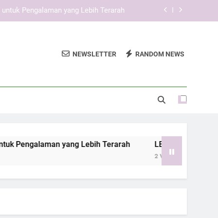
untuk Pengalaman yang Lebih Terarah
ntuk Pengalaman Digital yang Nyaman
in Antarmuka yang Bersih dan Modern
NEWSLETTER
RANDOM NEWS
EBAH4D Login dengan Aman dan Teliti
Picture. Koleksi Visual Yang Menarik.
untuk Pengalaman yang Lebih Terarah
ntuk Pengalaman Digital yang Nyaman
in Antarmuka yang Bersih dan Modern
an yang Lebih Terarah
LEBAH4D dengan Desain Antarm
2 Weeks Ago