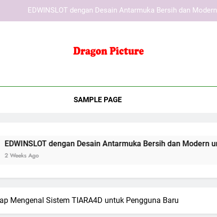
EDWINSLOT dengan Desain Antarmuka Bersih dan Modern 
LEBAH4D dengan Desain Antarmuka Bersih dan Modern u
KAYA787 dengan Desa
gon Picture
Cara Memeriksa Data sebelum Melakukan L
ambar Berkualitas Tinggi Untuk Berbagai Kebutuhan Di Dragon 
EDWINSLOT dengan Desain Antarmuka Bersih dan Modern 
SAMPLE PAGE
LEBAH4D dengan Desain Antarmuka Bersih dan Modern u
KAYA787 dengan Desa
engan Desain Antarmuka Bersih dan Modern untuk Pengalam
ap Mengenal Sistem TIARA4D untuk Pengguna Baru