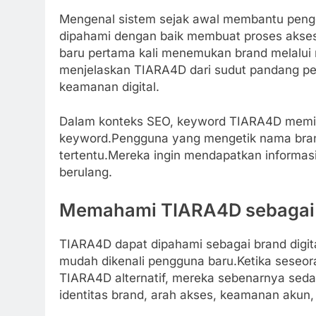
Mengenal sistem sejak awal membantu peng
dipahami dengan baik membuat proses akses 
baru pertama kali menemukan brand melalui m
menjelaskan TIARA4D dari sudut pandang pe
keamanan digital.
Dalam konteks SEO, keyword TIARA4D memilik
keyword.Pengguna yang mengetik nama brand
tertentu.Mereka ingin mendapatkan informasi
berulang.
Memahami TIARA4D sebagai B
TIARA4D dapat dipahami sebagai brand digita
mudah dikenali pengguna baru.Ketika seseor
TIARA4D alternatif, mereka sebenarnya seda
identitas brand, arah akses, keamanan akun