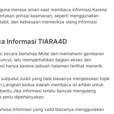
gguna merasa aman saat membaca informasi.Karena
ertakan prinsip keamanan, seperti menggunakan
stabil, dan kebiasaan memeriksa ulang informasi
a Informasi TIARA4D
i secara bertahap.Mulai dari memahami gambaran
muncul, lalu memperhatikan bagian akses dan
si hanya karena sebuah halaman terlihat menarik.
ubjudul.Judul yang baik biasanya menjelaskan topik
n.Langkah kedua adalah membaca isi artikel untuk
antu.Jika informasi terlalu banyak mengulang
 perlu dipertanyakan.
ahasa.Informasi yang valid biasanya menggunakan