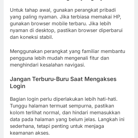
Untuk tahap awal, gunakan perangkat pribadi
yang paling nyaman. Jika terbiasa memakai HP,
gunakan browser mobile terbaru. Jika lebih
nyaman di desktop, pastikan browser diperbarui
dan koneksi stabil.
Menggunakan perangkat yang familiar membantu
pengguna lebih mudah mengenali fitur dan
menghindari kesalahan navigasi.
Jangan Terburu-Buru Saat Mengakses
Login
Bagian login perlu diperlakukan lebih hati-hati.
Tunggu halaman termuat sempurna, pastikan
kolom terlihat normal, dan hindari memasukkan
data pada halaman yang belum jelas. Langkah ini
sederhana, tetapi penting untuk menjaga
keamanan akses.