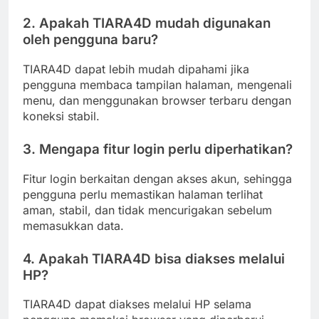
2. Apakah TIARA4D mudah digunakan
oleh pengguna baru?
TIARA4D dapat lebih mudah dipahami jika
pengguna membaca tampilan halaman, mengenali
menu, dan menggunakan browser terbaru dengan
koneksi stabil.
3. Mengapa fitur login perlu diperhatikan?
Fitur login berkaitan dengan akses akun, sehingga
pengguna perlu memastikan halaman terlihat
aman, stabil, dan tidak mencurigakan sebelum
memasukkan data.
4. Apakah TIARA4D bisa diakses melalui
HP?
TIARA4D dapat diakses melalui HP selama