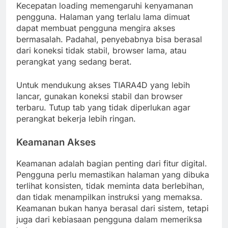
Kecepatan loading memengaruhi kenyamanan
pengguna. Halaman yang terlalu lama dimuat
dapat membuat pengguna mengira akses
bermasalah. Padahal, penyebabnya bisa berasal
dari koneksi tidak stabil, browser lama, atau
perangkat yang sedang berat.
Untuk mendukung akses TIARA4D yang lebih
lancar, gunakan koneksi stabil dan browser
terbaru. Tutup tab yang tidak diperlukan agar
perangkat bekerja lebih ringan.
Keamanan Akses
Keamanan adalah bagian penting dari fitur digital.
Pengguna perlu memastikan halaman yang dibuka
terlihat konsisten, tidak meminta data berlebihan,
dan tidak menampilkan instruksi yang memaksa.
Keamanan bukan hanya berasal dari sistem, tetapi
juga dari kebiasaan pengguna dalam memeriksa