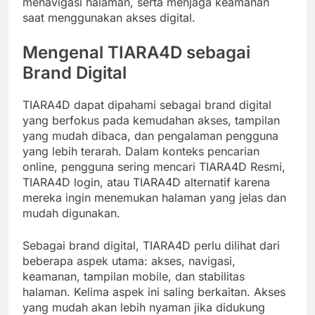
menavigasi halaman, serta menjaga keamanan
saat menggunakan akses digital.
Mengenal TIARA4D sebagai
Brand Digital
TIARA4D dapat dipahami sebagai brand digital
yang berfokus pada kemudahan akses, tampilan
yang mudah dibaca, dan pengalaman pengguna
yang lebih terarah. Dalam konteks pencarian
online, pengguna sering mencari TIARA4D Resmi,
TIARA4D login, atau TIARA4D alternatif karena
mereka ingin menemukan halaman yang jelas dan
mudah digunakan.
Sebagai brand digital, TIARA4D perlu dilihat dari
beberapa aspek utama: akses, navigasi,
keamanan, tampilan mobile, dan stabilitas
halaman. Kelima aspek ini saling berkaitan. Akses
yang mudah akan lebih nyaman jika didukung