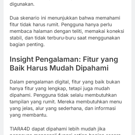
digunakan.
Dua skenario ini menunjukkan bahwa memahami
fitur tidak harus rumit. Pengguna hanya perlu
membaca halaman dengan teliti, memakai koneksi
stabil, dan tidak terburu-buru saat menggunakan
bagian penting.
Insight Pengalaman: Fitur yang
Baik Harus Mudah Dipahami
Dalam pengalaman digital, fitur yang baik bukan
hanya fitur yang lengkap, tetapi juga mudah
dipahami. Pengguna tidak selalu membutuhkan
tampilan yang rumit. Mereka membutuhkan menu
yang jelas, alur yang sederhana, dan informasi
yang membantu.
TIARA4D dapat dipahami lebih mudah jika