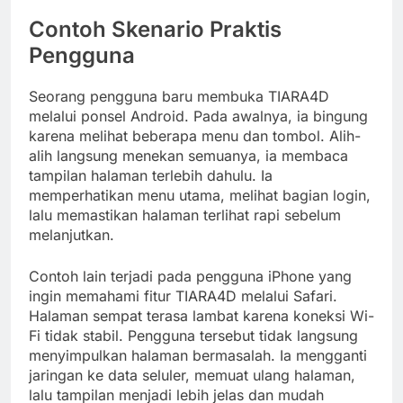
Contoh Skenario Praktis
Pengguna
Seorang pengguna baru membuka TIARA4D
melalui ponsel Android. Pada awalnya, ia bingung
karena melihat beberapa menu dan tombol. Alih-
alih langsung menekan semuanya, ia membaca
tampilan halaman terlebih dahulu. Ia
memperhatikan menu utama, melihat bagian login,
lalu memastikan halaman terlihat rapi sebelum
melanjutkan.
Contoh lain terjadi pada pengguna iPhone yang
ingin memahami fitur TIARA4D melalui Safari.
Halaman sempat terasa lambat karena koneksi Wi-
Fi tidak stabil. Pengguna tersebut tidak langsung
menyimpulkan halaman bermasalah. Ia mengganti
jaringan ke data seluler, memuat ulang halaman,
lalu tampilan menjadi lebih jelas dan mudah