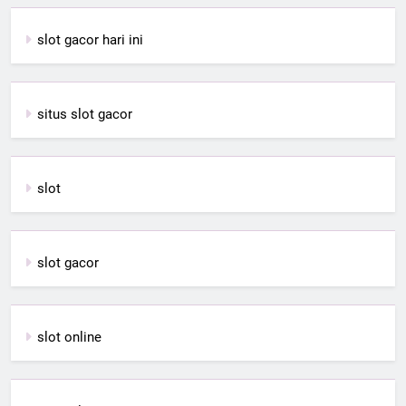
slot gacor hari ini
situs slot gacor
slot
slot gacor
slot online