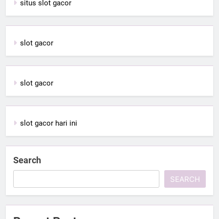
situs slot gacor
slot gacor
slot gacor
slot gacor hari ini
Search
SEARCH