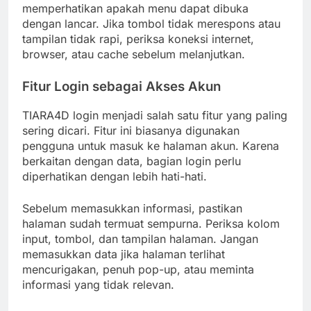
memperhatikan apakah menu dapat dibuka
dengan lancar. Jika tombol tidak merespons atau
tampilan tidak rapi, periksa koneksi internet,
browser, atau cache sebelum melanjutkan.
Fitur Login sebagai Akses Akun
TIARA4D login menjadi salah satu fitur yang paling
sering dicari. Fitur ini biasanya digunakan
pengguna untuk masuk ke halaman akun. Karena
berkaitan dengan data, bagian login perlu
diperhatikan dengan lebih hati-hati.
Sebelum memasukkan informasi, pastikan
halaman sudah termuat sempurna. Periksa kolom
input, tombol, dan tampilan halaman. Jangan
memasukkan data jika halaman terlihat
mencurigakan, penuh pop-up, atau meminta
informasi yang tidak relevan.