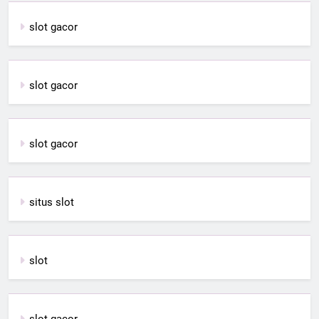
slot gacor
slot gacor
slot gacor
situs slot
slot