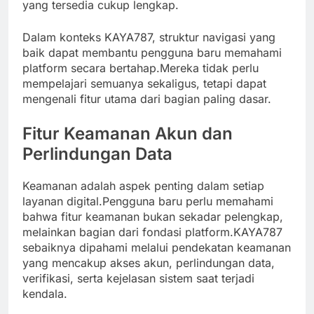
yang tersedia cukup lengkap.
Dalam konteks KAYA787, struktur navigasi yang
baik dapat membantu pengguna baru memahami
platform secara bertahap.Mereka tidak perlu
mempelajari semuanya sekaligus, tetapi dapat
mengenali fitur utama dari bagian paling dasar.
Fitur Keamanan Akun dan
Perlindungan Data
Keamanan adalah aspek penting dalam setiap
layanan digital.Pengguna baru perlu memahami
bahwa fitur keamanan bukan sekadar pelengkap,
melainkan bagian dari fondasi platform.KAYA787
sebaiknya dipahami melalui pendekatan keamanan
yang mencakup akses akun, perlindungan data,
verifikasi, serta kejelasan sistem saat terjadi
kendala.