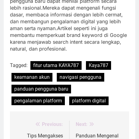
pengguna baru dapat menilai platform secara
lebih rasional.Mereka dapat mengenali fungsi
dasar, membaca informasi dengan lebih cermat,
dan membangun pengalaman digital yang lebih
aman serta nyaman.Artikel seperti ini juga
membantu memperkuat brand keyword di Google
karena menjawab search intent secara lengkap,
natural, dan profesional.
Tagged:
fitur utama KAYA787
Kaya787
keamanan akun
navigasi pengguna
panduan pengguna baru
pengalaman platform
platform digital
Previous:
Next:
Post
navigation
Tips Mengakses
Panduan Mengenal