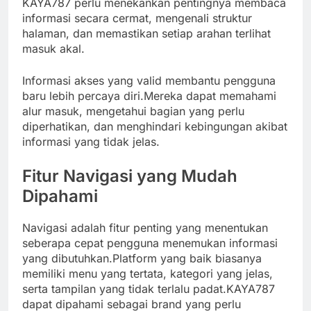
KAYA787 perlu menekankan pentingnya membaca
informasi secara cermat, mengenali struktur
halaman, dan memastikan setiap arahan terlihat
masuk akal.
Informasi akses yang valid membantu pengguna
baru lebih percaya diri.Mereka dapat memahami
alur masuk, mengetahui bagian yang perlu
diperhatikan, dan menghindari kebingungan akibat
informasi yang tidak jelas.
Fitur Navigasi yang Mudah
Dipahami
Navigasi adalah fitur penting yang menentukan
seberapa cepat pengguna menemukan informasi
yang dibutuhkan.Platform yang baik biasanya
memiliki menu yang tertata, kategori yang jelas,
serta tampilan yang tidak terlalu padat.KAYA787
dapat dipahami sebagai brand yang perlu