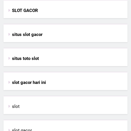
SLOT GACOR
situs slot gacor
situs toto slot
slot gacor hari ini
slot
slot gacor