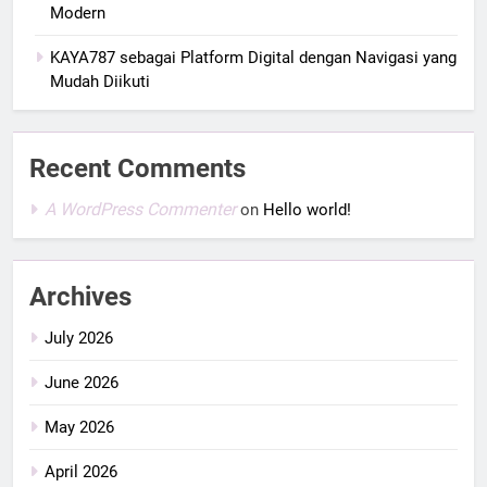
Modern
KAYA787 sebagai Platform Digital dengan Navigasi yang
Mudah Diikuti
Recent Comments
A WordPress Commenter
on
Hello world!
Archives
July 2026
June 2026
May 2026
April 2026