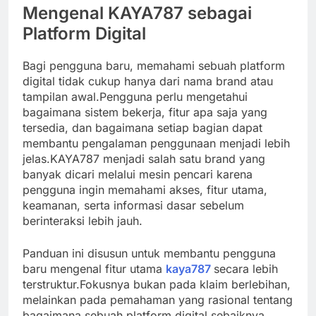
Mengenal KAYA787 sebagai
Platform Digital
Bagi pengguna baru, memahami sebuah platform
digital tidak cukup hanya dari nama brand atau
tampilan awal.Pengguna perlu mengetahui
bagaimana sistem bekerja, fitur apa saja yang
tersedia, dan bagaimana setiap bagian dapat
membantu pengalaman penggunaan menjadi lebih
jelas.KAYA787 menjadi salah satu brand yang
banyak dicari melalui mesin pencari karena
pengguna ingin memahami akses, fitur utama,
keamanan, serta informasi dasar sebelum
berinteraksi lebih jauh.
Panduan ini disusun untuk membantu pengguna
baru mengenal fitur utama
kaya787
secara lebih
terstruktur.Fokusnya bukan pada klaim berlebihan,
melainkan pada pemahaman yang rasional tentang
bagaimana sebuah platform digital sebaiknya