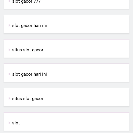
slot gacor 777
slot gacor hari ini
situs slot gacor
slot gacor hari ini
situs slot gacor
slot