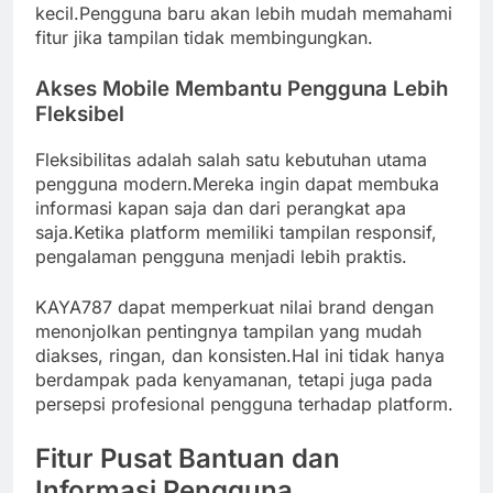
kecil.Pengguna baru akan lebih mudah memahami
fitur jika tampilan tidak membingungkan.
Akses Mobile Membantu Pengguna Lebih
Fleksibel
Fleksibilitas adalah salah satu kebutuhan utama
pengguna modern.Mereka ingin dapat membuka
informasi kapan saja dan dari perangkat apa
saja.Ketika platform memiliki tampilan responsif,
pengalaman pengguna menjadi lebih praktis.
KAYA787 dapat memperkuat nilai brand dengan
menonjolkan pentingnya tampilan yang mudah
diakses, ringan, dan konsisten.Hal ini tidak hanya
berdampak pada kenyamanan, tetapi juga pada
persepsi profesional pengguna terhadap platform.
Fitur Pusat Bantuan dan
Informasi Pengguna