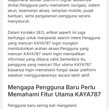
dinilai.Pengguna perlu memahami navigasi, sistem
akun, keamanan akses, tampilan mobile, pusat
bantuan, serta pengalaman pengguna secara
menyeluruh.
Dalam konteks SEO, artikel seperti ini juga
berfungsi untuk menjawab search intent.Pengguna
yang mencari KAYA787 login mungkin
membutuhkan arahan akses.Pengguna yang
mencari KAYA787 resmi ingin memastikan
informasi yang dibaca valid.Sementara itu,
pengguna yang mencari fitur utama KAYA787
biasanya ingin memahami fungsi dasar platform
sebelum menggunakannya secara lebih aktif.
Mengapa Pengguna Baru Perlu
Memahami Fitur Utama KAYA787
Pengguna baru sering kali mengalami