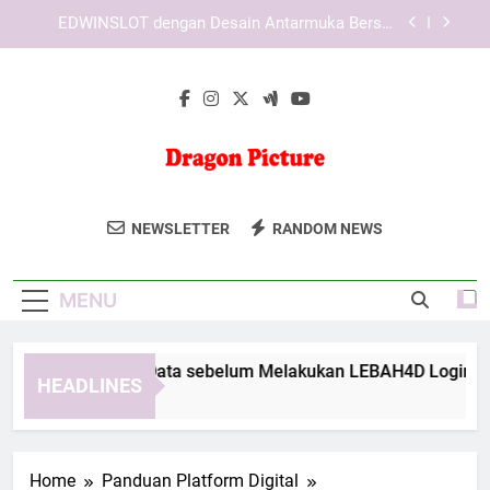
Skip
Terarah
LEBAH4D dengan Desain Antarmuka Bersih dan
to
Modern untuk Pengalaman Digital yang Nyaman
content
KAYA787 dengan Desain Antarmuka yang Bersih
dan Modern
Cara Memeriksa Data sebelum Melakukan
LEBAH4D Login dengan Aman dan Teliti
EDWINSLOT dengan Desain Antarmuka Bersih
dan Modern untuk Pengalaman yang Lebih
Dragon Picture
Terarah
Dapatkan Gambar Berkualitas Tinggi
LEBAH4D dengan Desain Antarmuka Bersih dan
NEWSLETTER
RANDOM NEWS
Modern untuk Pengalaman Digital yang Nyaman
Untuk Berbagai Kebutuhan Di Dragon
KAYA787 dengan Desain Antarmuka yang Bersih
Picture. Koleksi Visual Yang Menarik.
dan Modern
MENU
ra Memeriksa Data sebelum Melakukan LEBAH4D Login dengan
HEADLINES
eeks Ago
Home
Panduan Platform Digital