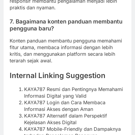
responsif membantu pengalaman menjadi lebih
praktis dan nyaman.
7. Bagaimana konten panduan membantu
pengguna baru?
Konten panduan membantu pengguna memahami
fitur utama, membaca informasi dengan lebih
kritis, dan menggunakan platform secara lebih
terarah sejak awal.
Internal Linking Suggestion
KAYA787 Resmi dan Pentingnya Memahami
Informasi Digital yang Valid
KAYA787 Login dan Cara Membaca
Informasi Akses dengan Aman
KAYA787 Alternatif dalam Perspektif
Kejelasan Akses Digital
KAYA787 Mobile-Friendly dan Dampaknya