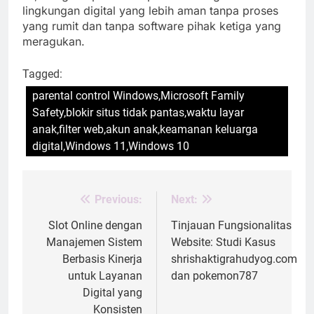
lingkungan digital yang lebih aman tanpa proses
yang rumit dan tanpa software pihak ketiga yang
meragukan.
Tagged:
parental control Windows,Microsoft Family
Safety,blokir situs tidak pantas,waktu layar
anak,filter web,akun anak,keamanan keluarga
digital,Windows 11,Windows 10
Previous:
Next:
Post
navigation
Slot Online dengan
Tinjauan Fungsionalitas
Manajemen Sistem
Website: Studi Kasus
Berbasis Kinerja
shrishaktigrahudyog.com
untuk Layanan
dan pokemon787
Digital yang
Konsisten