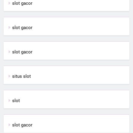
slot gacor
slot gacor
slot gacor
situs slot
slot
slot gacor