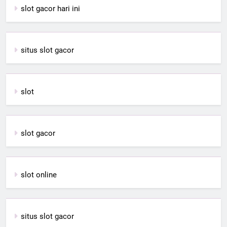
slot gacor hari ini
situs slot gacor
slot
slot gacor
slot online
situs slot gacor