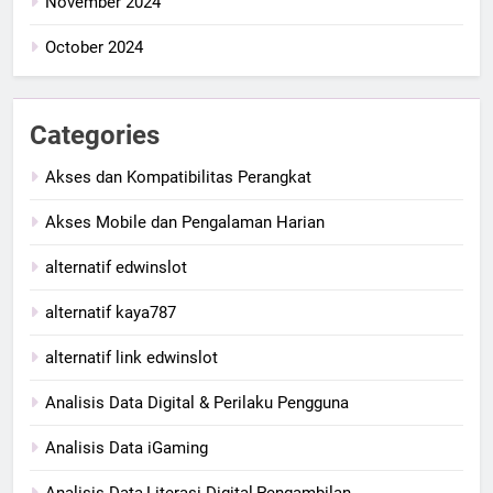
November 2024
October 2024
Categories
Akses dan Kompatibilitas Perangkat
Akses Mobile dan Pengalaman Harian
alternatif edwinslot
alternatif kaya787
alternatif link edwinslot
Analisis Data Digital & Perilaku Pengguna
Analisis Data iGaming