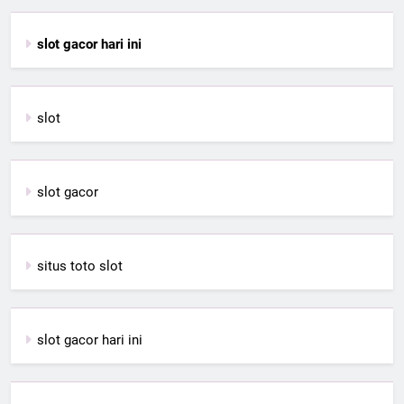
slot gacor hari ini
slot
slot gacor
situs toto slot
slot gacor hari ini