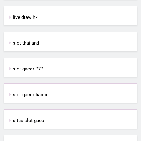
live draw hk
slot thailand
slot gacor 777
slot gacor hari ini
situs slot gacor