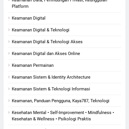
Keamanan Data, Perlindungan Privasi, Keunggulan
Platform
Keamanan Digital
Keamanan Digital & Teknologi
Keamanan Digital & Teknologi Akses
Keamanan Digital dan Akses Online
Keamanan Permainan
Keamanan Sistem & Identity Architecture
Keamanan Sistem & Teknologi Informasi
Keamanan, Panduan Pengguna, Kaya787, Teknologi
Kesehatan Mental • Self-Improvement • Mindfulness •
Kesehatan & Wellness • Psikologi Praktis