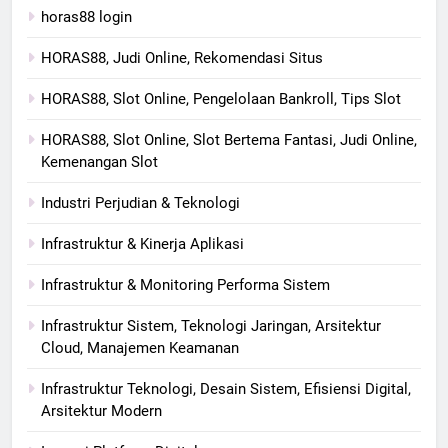
horas88 login
HORAS88, Judi Online, Rekomendasi Situs
HORAS88, Slot Online, Pengelolaan Bankroll, Tips Slot
HORAS88, Slot Online, Slot Bertema Fantasi, Judi Online,
Kemenangan Slot
Industri Perjudian & Teknologi
Infrastruktur & Kinerja Aplikasi
Infrastruktur & Monitoring Performa Sistem
Infrastruktur Sistem, Teknologi Jaringan, Arsitektur
Cloud, Manajemen Keamanan
Infrastruktur Teknologi, Desain Sistem, Efisiensi Digital,
Arsitektur Modern