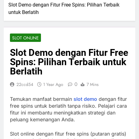
Slot Demo dengan Fitur Free Spins: Pilihan Terbaik
untuk Berlatih
SLOT ONLINE
Slot Demo dengan Fitur Free
Spins: Pilihan Terbaik untuk
Berlatih
0
22ccd54
1 Year Ago
7 Mins
Temukan manfaat bermain
slot demo
dengan fitur
free spins untuk berlatih tanpa risiko. Pelajari cara
fitur ini membantu meningkatkan strategi dan
peluang kemenangan Anda.
Slot online dengan fitur free spins (putaran gratis)