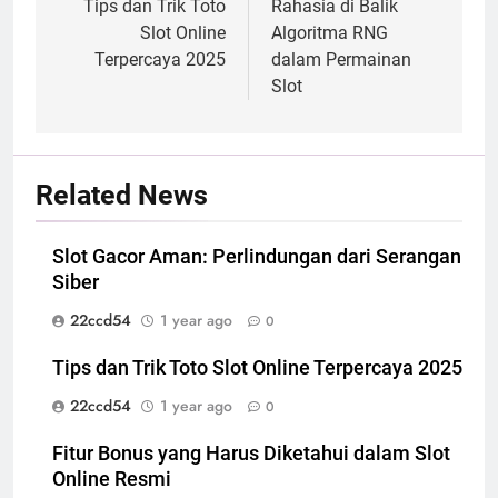
navigation
Tips dan Trik Toto
Rahasia di Balik
Slot Online
Algoritma RNG
Terpercaya 2025
dalam Permainan
Slot
Related News
Slot Gacor Aman: Perlindungan dari Serangan
Siber
22ccd54
1 year ago
0
Tips dan Trik Toto Slot Online Terpercaya 2025
22ccd54
1 year ago
0
Fitur Bonus yang Harus Diketahui dalam Slot
Online Resmi