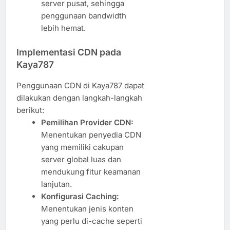
server pusat, sehingga
penggunaan bandwidth
lebih hemat.
Implementasi CDN pada
Kaya787
Penggunaan CDN di Kaya787 dapat
dilakukan dengan langkah-langkah
berikut:
Pemilihan Provider CDN:
Menentukan penyedia CDN
yang memiliki cakupan
server global luas dan
mendukung fitur keamanan
lanjutan.
Konfigurasi Caching:
Menentukan jenis konten
yang perlu di-cache seperti