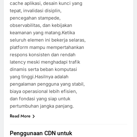
cache aplikasi, desain kunci yang
tepat, invalidasi disiplin,
pencegahan stampede,
observabilitas, dan kebijakan
keamanan yang matang.Ketika
seluruh elemen ini bekerja selaras,
platform mampu mempertahankan
respons konsisten dan rendah
latency meski menghadapi trafik
dinamis serta beban komputasi
yang tinggi.Hasilnya adalah
pengalaman pengguna yang stabil,
biaya operasional lebih efisien,
dan fondasi yang siap untuk
pertumbuhan jangka panjang.
Read More
Penggunaan CDN untuk