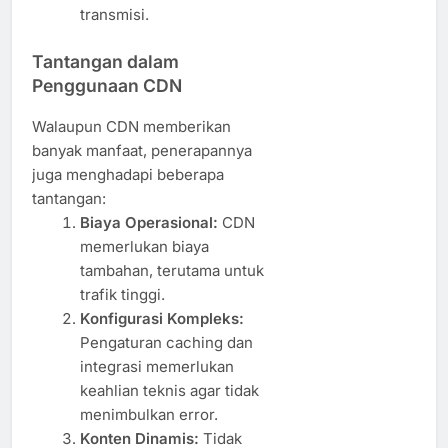
transmisi.
Tantangan dalam
Penggunaan CDN
Walaupun CDN memberikan
banyak manfaat, penerapannya
juga menghadapi beberapa
tantangan:
Biaya Operasional:
CDN
memerlukan biaya
tambahan, terutama untuk
trafik tinggi.
Konfigurasi Kompleks:
Pengaturan caching dan
integrasi memerlukan
keahlian teknis agar tidak
menimbulkan error.
Konten Dinamis:
Tidak