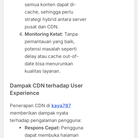
semua konten dapat di-
cache, sehingga perlu
strategi hybrid antara server
pusat dan CDN.
Monitoring Ketat:
Tanpa
pemantauan yang baik,
potensi masalah seperti
delay atau cache out-of-
date bisa menurunkan
kualitas layanan.
Dampak CDN terhadap User
Experience
Penerapan CDN di
kaya787
memberikan dampak nyata
terhadap pengalaman pengguna:
Respons Cepat:
Pengguna
dapat membuka halaman