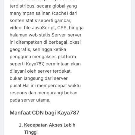
terdistribusi secara global yang
menyimpan salinan (cache) dari
konten statis seperti gambar,
video, file JavaScript, CSS, hingga
halaman web statis.Server-server
ini ditempatkan di berbagai lokasi
geografis, sehingga ketika
pengguna mengakses platform
seperti Kaya787, permintaan akan
dilayani oleh server terdekat,
bukan langsung dari server
pusat.Hal ini mempercepat waktu
respons dan mengurangi beban
pada server utama.
Manfaat CDN bagi Kaya787
Kecepatan Akses Lebih
Tinggi