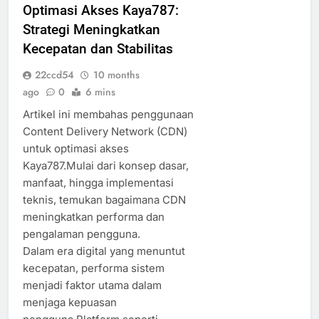
Optimasi Akses Kaya787:
Strategi Meningkatkan
Kecepatan dan Stabilitas
22ccd54
10 months
ago
0
6 mins
Artikel ini membahas penggunaan
Content Delivery Network (CDN)
untuk optimasi akses
Kaya787.Mulai dari konsep dasar,
manfaat, hingga implementasi
teknis, temukan bagaimana CDN
meningkatkan performa dan
pengalaman pengguna.
Dalam era digital yang menuntut
kecepatan, performa sistem
menjadi faktor utama dalam
menjaga kepuasan