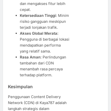
dan mengakses fitur lebih
cepat.
Ketersediaan Tinggi:
Minim
risiko gangguan meskipun
terjadi lonjakan trafik.
Akses Global Merata:
Pengguna di berbagai lokasi
mendapatkan performa
yang relatif sama.
Rasa Aman:
Perlindungan
tambahan dari CDN
menambah rasa percaya
terhadap platform.
Kesimpulan
Penggunaan Content Delivery
Network (CDN) di Kaya787 adalah
langkah strategis dalam