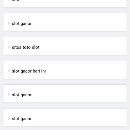
slot gacor
situs toto slot
slot gacor hari ini
slot gacor
slot gacor