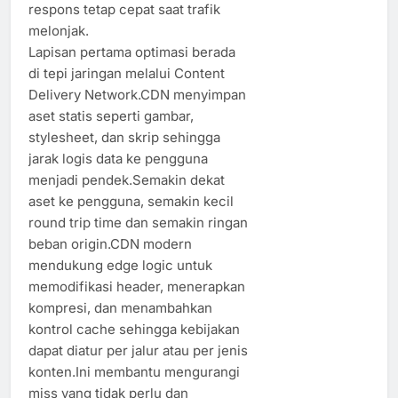
respons tetap cepat saat trafik
melonjak.
Lapisan pertama optimasi berada
di tepi jaringan melalui Content
Delivery Network.CDN menyimpan
aset statis seperti gambar,
stylesheet, dan skrip sehingga
jarak logis data ke pengguna
menjadi pendek.Semakin dekat
aset ke pengguna, semakin kecil
round trip time dan semakin ringan
beban origin.CDN modern
mendukung edge logic untuk
memodifikasi header, menerapkan
kompresi, dan menambahkan
kontrol cache sehingga kebijakan
dapat diatur per jalur atau per jenis
konten.Ini membantu mengurangi
miss yang tidak perlu dan