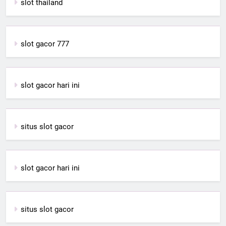
slot thailand
slot gacor 777
slot gacor hari ini
situs slot gacor
slot gacor hari ini
situs slot gacor