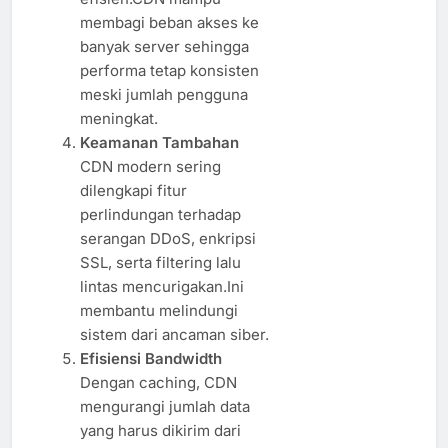
membagi beban akses ke
banyak server sehingga
performa tetap konsisten
meski jumlah pengguna
meningkat.
Keamanan Tambahan
CDN modern sering
dilengkapi fitur
perlindungan terhadap
serangan DDoS, enkripsi
SSL, serta filtering lalu
lintas mencurigakan.Ini
membantu melindungi
sistem dari ancaman siber.
Efisiensi Bandwidth
Dengan caching, CDN
mengurangi jumlah data
yang harus dikirim dari