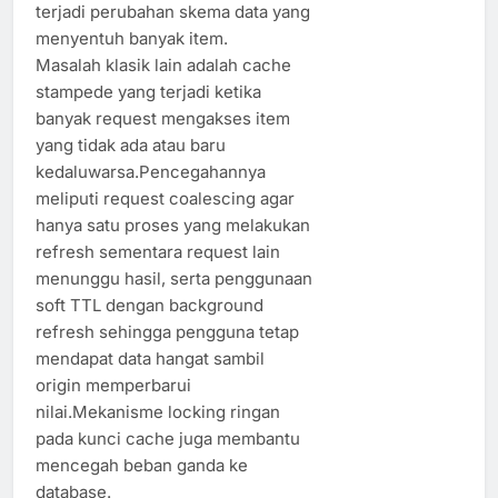
terjadi perubahan skema data yang
menyentuh banyak item.
Masalah klasik lain adalah cache
stampede yang terjadi ketika
banyak request mengakses item
yang tidak ada atau baru
kedaluwarsa.Pencegahannya
meliputi request coalescing agar
hanya satu proses yang melakukan
refresh sementara request lain
menunggu hasil, serta penggunaan
soft TTL dengan background
refresh sehingga pengguna tetap
mendapat data hangat sambil
origin memperbarui
nilai.Mekanisme locking ringan
pada kunci cache juga membantu
mencegah beban ganda ke
database.