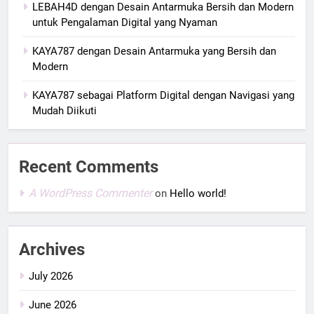
LEBAH4D dengan Desain Antarmuka Bersih dan Modern
untuk Pengalaman Digital yang Nyaman
KAYA787 dengan Desain Antarmuka yang Bersih dan
Modern
KAYA787 sebagai Platform Digital dengan Navigasi yang
Mudah Diikuti
Recent Comments
A WordPress Commenter
on
Hello world!
Archives
July 2026
June 2026