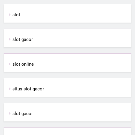
slot
slot gacor
slot online
situs slot gacor
slot gacor