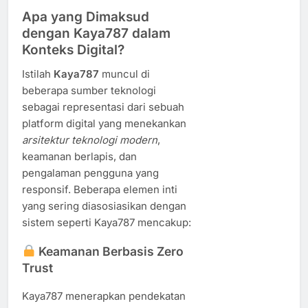
Apa yang Dimaksud
dengan Kaya787 dalam
Konteks Digital?
Istilah
Kaya787
muncul di
beberapa sumber teknologi
sebagai representasi dari sebuah
platform digital yang menekankan
arsitektur teknologi modern
,
keamanan berlapis, dan
pengalaman pengguna yang
responsif. Beberapa elemen inti
yang sering diasosiasikan dengan
sistem seperti Kaya787 mencakup:
Keamanan Berbasis Zero
Trust
Kaya787 menerapkan pendekatan