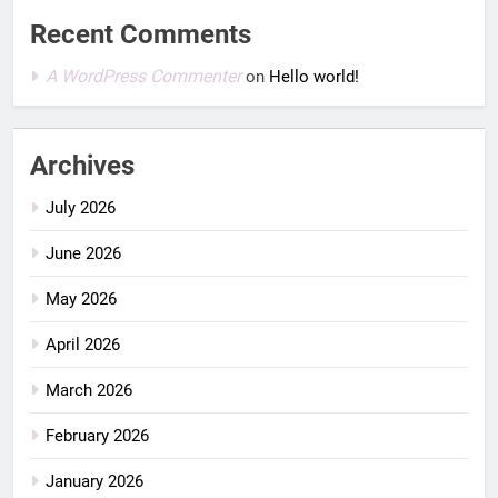
Recent Comments
A WordPress Commenter
on
Hello world!
Archives
July 2026
June 2026
May 2026
April 2026
March 2026
February 2026
January 2026