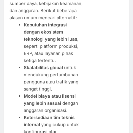
sumber daya, kebijakan keamanan,
dan anggaran. Berikut beberapa
alasan umum mencari alternatif:
Kebutuhan integrasi
dengan ekosistem
teknologi yang lebih luas
,
seperti platform produksi,
ERP, atau layanan pihak
ketiga tertentu.
Skalabilitas global
untuk
mendukung pertumbuhan
pengguna atau trafik yang
sangat tinggi.
Model biaya atau lisensi
yang lebih sesuai
dengan
anggaran organisasi.
Ketersediaan tim teknis
internal
yang cukup untuk
konfigurasi atau