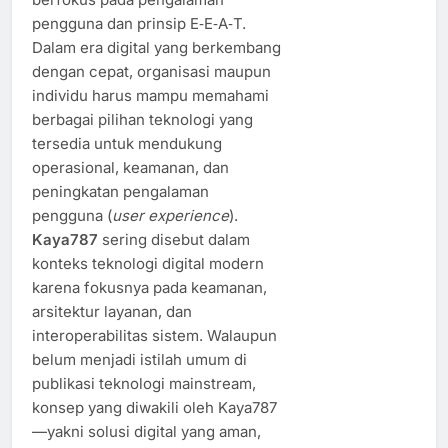
pengguna dan prinsip E‑E‑A‑T.
Dalam era digital yang berkembang
dengan cepat, organisasi maupun
individu harus mampu memahami
berbagai pilihan teknologi yang
tersedia untuk mendukung
operasional, keamanan, dan
peningkatan pengalaman
pengguna (
user experience
).
Kaya787
sering disebut dalam
konteks teknologi digital modern
karena fokusnya pada keamanan,
arsitektur layanan, dan
interoperabilitas sistem. Walaupun
belum menjadi istilah umum di
publikasi teknologi mainstream,
konsep yang diwakili oleh Kaya787
—yakni solusi digital yang aman,