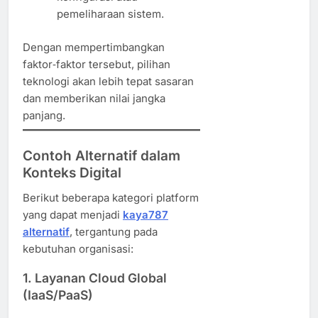
pemeliharaan sistem.
Dengan mempertimbangkan
faktor‑faktor tersebut, pilihan
teknologi akan lebih tepat sasaran
dan memberikan nilai jangka
panjang.
Contoh Alternatif dalam
Konteks Digital
Berikut beberapa kategori platform
yang dapat menjadi
kaya787
alternatif
, tergantung pada
kebutuhan organisasi:
1.
Layanan Cloud Global
(IaaS/PaaS)