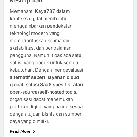
Kesimpulan
Memahami
Kaya787 dalam
konteks digital
membantu
menggambarkan pendekatan
teknologi modern yang
memprioritaskan keamanan,
skalabilitas, dan pengalaman
pengguna. Namun, tidak ada satu
solusi yang cocok untuk semua
kebutuhan. Dengan mengevaluasi
alternatif seperti layanan cloud
global, solusi SaaS spesifik, atau
open‑source/self‑hosted tools
,
organisasi dapat menemukan
platform digital yang paling sesuai
dengan tujuan bisnis dan sumber
daya yang dimiliki.
Read More