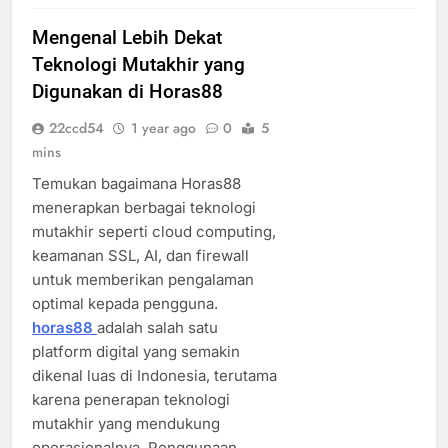
Mengenal Lebih Dekat
Teknologi Mutakhir yang
Digunakan di Horas88
22ccd54
1 year ago
0
5
mins
Temukan bagaimana Horas88
menerapkan berbagai teknologi
mutakhir seperti cloud computing,
keamanan SSL, AI, dan firewall
untuk memberikan pengalaman
optimal kepada pengguna.
horas88
adalah salah satu
platform digital yang semakin
dikenal luas di Indonesia, terutama
karena penerapan teknologi
mutakhir yang mendukung
operasionalnya. Penggunaan