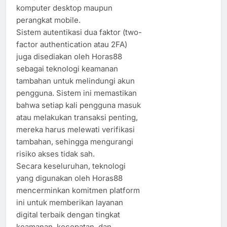
komputer desktop maupun
perangkat mobile.
Sistem autentikasi dua faktor (two-
factor authentication atau 2FA)
juga disediakan oleh Horas88
sebagai teknologi keamanan
tambahan untuk melindungi akun
pengguna. Sistem ini memastikan
bahwa setiap kali pengguna masuk
atau melakukan transaksi penting,
mereka harus melewati verifikasi
tambahan, sehingga mengurangi
risiko akses tidak sah.
Secara keseluruhan, teknologi
yang digunakan oleh Horas88
mencerminkan komitmen platform
ini untuk memberikan layanan
digital terbaik dengan tingkat
keamanan, kecepatan, dan