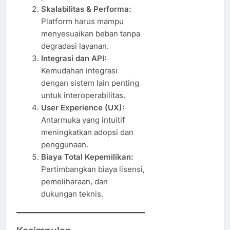
Skalabilitas & Performa:
Platform harus mampu
menyesuaikan beban tanpa
degradasi layanan.
Integrasi dan API:
Kemudahan integrasi
dengan sistem lain penting
untuk interoperabilitas.
User Experience (UX):
Antarmuka yang intuitif
meningkatkan adopsi dan
penggunaan.
Biaya Total Kepemilikan:
Pertimbangkan biaya lisensi,
pemeliharaan, dan
dukungan teknis.