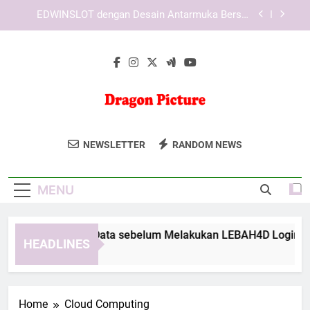
Skip
Terarah
LEBAH4D dengan Desain Antarmuka Bersih dan
to
Modern untuk Pengalaman Digital yang Nyaman
content
KAYA787 dengan Desain Antarmuka yang Bersih
dan Modern
Cara Memeriksa Data sebelum Melakukan
LEBAH4D Login dengan Aman dan Teliti
EDWINSLOT dengan Desain Antarmuka Bersih
dan Modern untuk Pengalaman yang Lebih
Dragon Picture
Terarah
Dapatkan Gambar Berkualitas Tinggi
LEBAH4D dengan Desain Antarmuka Bersih dan
NEWSLETTER
RANDOM NEWS
Modern untuk Pengalaman Digital yang Nyaman
Untuk Berbagai Kebutuhan Di Dragon
KAYA787 dengan Desain Antarmuka yang Bersih
Picture. Koleksi Visual Yang Menarik.
dan Modern
MENU
ra Memeriksa Data sebelum Melakukan LEBAH4D Login denga
HEADLINES
eeks Ago
Home
Cloud Computing