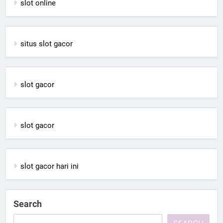
slot online
situs slot gacor
slot gacor
slot gacor
slot gacor hari ini
Search