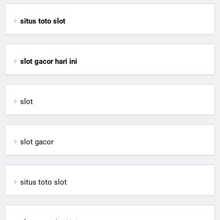
situs toto slot
slot gacor hari ini
slot
slot gacor
situs toto slot