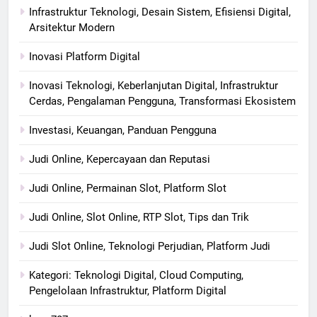
Infrastruktur Teknologi, Desain Sistem, Efisiensi Digital,
Arsitektur Modern
Inovasi Platform Digital
Inovasi Teknologi, Keberlanjutan Digital, Infrastruktur
Cerdas, Pengalaman Pengguna, Transformasi Ekosistem
Investasi, Keuangan, Panduan Pengguna
Judi Online, Kepercayaan dan Reputasi
Judi Online, Permainan Slot, Platform Slot
Judi Online, Slot Online, RTP Slot, Tips dan Trik
Judi Slot Online, Teknologi Perjudian, Platform Judi
Kategori: Teknologi Digital, Cloud Computing,
Pengelolaan Infrastruktur, Platform Digital