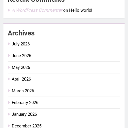
A WordPress Commenter
on
Hello world!
Archives
July 2026
June 2026
May 2026
April 2026
March 2026
February 2026
January 2026
December 2025