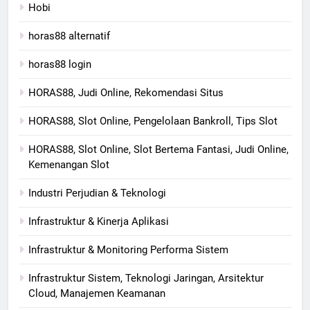
Hobi
horas88 alternatif
horas88 login
HORAS88, Judi Online, Rekomendasi Situs
HORAS88, Slot Online, Pengelolaan Bankroll, Tips Slot
HORAS88, Slot Online, Slot Bertema Fantasi, Judi Online,
Kemenangan Slot
Industri Perjudian & Teknologi
Infrastruktur & Kinerja Aplikasi
Infrastruktur & Monitoring Performa Sistem
Infrastruktur Sistem, Teknologi Jaringan, Arsitektur
Cloud, Manajemen Keamanan