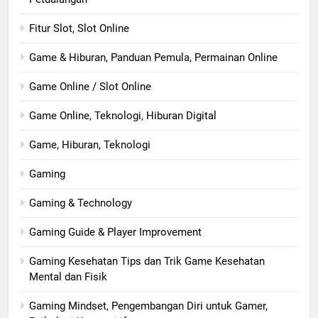
Fitur Slot, Slot Online
Game & Hiburan, Panduan Pemula, Permainan Online
Game Online / Slot Online
Game Online, Teknologi, Hiburan Digital
Game, Hiburan, Teknologi
Gaming
Gaming & Technology
Gaming Guide & Player Improvement
Gaming Kesehatan Tips dan Trik Game Kesehatan
Mental dan Fisik
Gaming Mindset, Pengembangan Diri untuk Gamer,