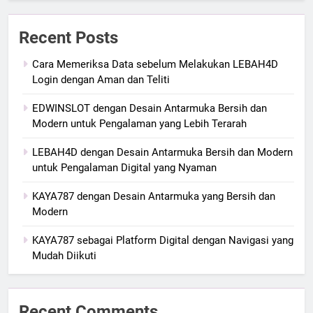
Recent Posts
Cara Memeriksa Data sebelum Melakukan LEBAH4D
Login dengan Aman dan Teliti
EDWINSLOT dengan Desain Antarmuka Bersih dan
Modern untuk Pengalaman yang Lebih Terarah
LEBAH4D dengan Desain Antarmuka Bersih dan Modern
untuk Pengalaman Digital yang Nyaman
KAYA787 dengan Desain Antarmuka yang Bersih dan
Modern
KAYA787 sebagai Platform Digital dengan Navigasi yang
Mudah Diikuti
Recent Comments