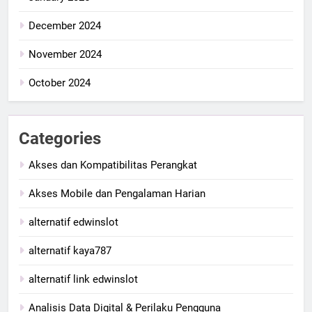
December 2024
November 2024
October 2024
Categories
Akses dan Kompatibilitas Perangkat
Akses Mobile dan Pengalaman Harian
alternatif edwinslot
alternatif kaya787
alternatif link edwinslot
Analisis Data Digital & Perilaku Pengguna