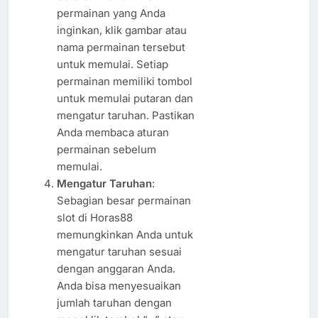
permainan yang Anda
inginkan, klik gambar atau
nama permainan tersebut
untuk memulai. Setiap
permainan memiliki tombol
untuk memulai putaran dan
mengatur taruhan. Pastikan
Anda membaca aturan
permainan sebelum
memulai.
Mengatur Taruhan
:
Sebagian besar permainan
slot di Horas88
memungkinkan Anda untuk
mengatur taruhan sesuai
dengan anggaran Anda.
Anda bisa menyesuaikan
jumlah taruhan dengan