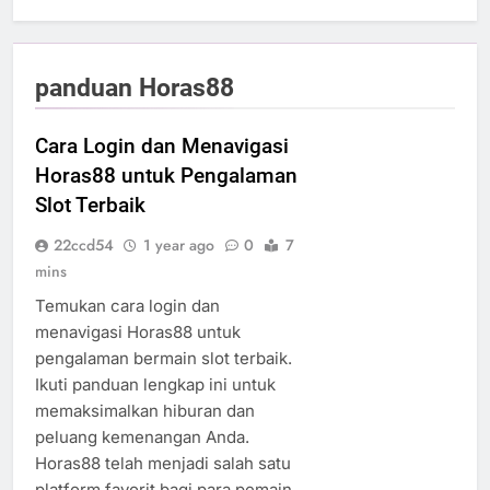
panduan Horas88
Cara Login dan Menavigasi
Horas88 untuk Pengalaman
Slot Terbaik
22ccd54
1 year ago
0
7
mins
Temukan cara login dan
menavigasi Horas88 untuk
pengalaman bermain slot terbaik.
Ikuti panduan lengkap ini untuk
memaksimalkan hiburan dan
peluang kemenangan Anda.
Horas88 telah menjadi salah satu
platform favorit bagi para pemain