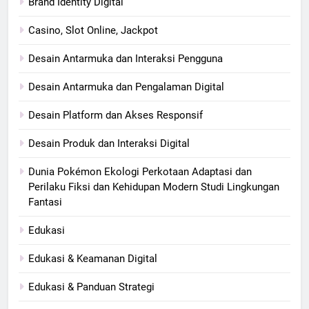
Brand Identity Digital
Casino, Slot Online, Jackpot
Desain Antarmuka dan Interaksi Pengguna
Desain Antarmuka dan Pengalaman Digital
Desain Platform dan Akses Responsif
Desain Produk dan Interaksi Digital
Dunia Pokémon Ekologi Perkotaan Adaptasi dan
Perilaku Fiksi dan Kehidupan Modern Studi Lingkungan
Fantasi
Edukasi
Edukasi & Keamanan Digital
Edukasi & Panduan Strategi