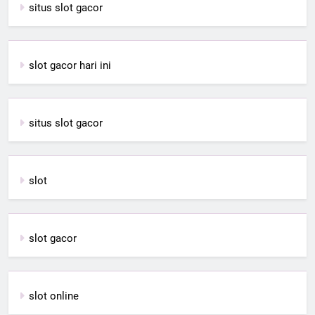
situs slot gacor
slot gacor hari ini
situs slot gacor
slot
slot gacor
slot online