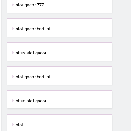
slot gacor 777
slot gacor hari ini
situs slot gacor
slot gacor hari ini
situs slot gacor
slot