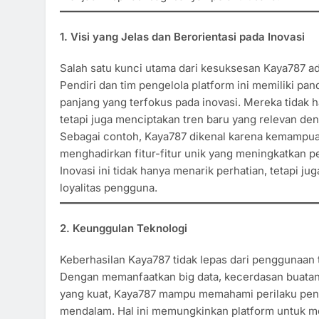
1. Visi yang Jelas dan Berorientasi pada Inovasi
Salah satu kunci utama dari kesuksesan Kaya787 ada
Pendiri dan tim pengelola platform ini memiliki pa
panjang yang terfokus pada inovasi. Mereka tidak h
tetapi juga menciptakan tren baru yang relevan de
Sebagai contoh, Kaya787 dikenal karena kemampu
menghadirkan fitur-fitur unik yang meningkatkan 
Inovasi ini tidak hanya menarik perhatian, tetapi 
loyalitas pengguna.
2. Keunggulan Teknologi
Keberhasilan Kaya787 tidak lepas dari penggunaan 
Dengan memanfaatkan big data, kecerdasan buatan (
yang kuat, Kaya787 mampu memahami perilaku pe
mendalam. Hal ini memungkinkan platform untuk 