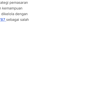
trategi pemasaran
dan kemampuan
 dikelola dengan
787
sebagai salah