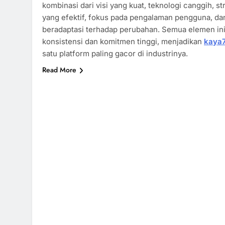
kombinasi dari visi yang kuat, teknologi canggih, s
yang efektif, fokus pada pengalaman pengguna, 
beradaptasi terhadap perubahan. Semua elemen ini
konsistensi dan komitmen tinggi, menjadikan
kaya
satu platform paling gacor di industrinya.
Read More