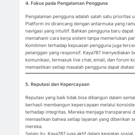
4. Fokus pada Pengalaman Pengguna
Pengalaman pengguna adalah salah satu prioritas 
Platform ini dirancang dengan antarmuka yang ra
navigasi yang intuitif. Bahkan pengguna baru dapa
memahami cara kerja sistem tanpa memerlukan pan
Komitmen terhadap kepuasan pengguna juga tercer
pelanggan yang responsif. Kaya787 menyediakan be
komunikasi, termasuk live chat, email, dan forum k
memastikan setiap masalah pengguna dapat diatasi
5. Reputasi dan Kepercayaan
Reputasi yang baik tidak bisa dibangun dalam sema
berhasil membangun kepercayaan melalui konsist
terhadap integritas. Mereka menjaga transparansi 
memastikan bahwa setiap layanan yang diberikan s
mereka.
Selain itu, Kaya787 juga aktif dalam kegiatan sosial