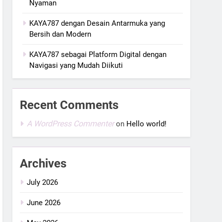
Nyaman
KAYA787 dengan Desain Antarmuka yang
Bersih dan Modern
KAYA787 sebagai Platform Digital dengan
Navigasi yang Mudah Diikuti
Recent Comments
A WordPress Commenter
on
Hello world!
Archives
July 2026
June 2026