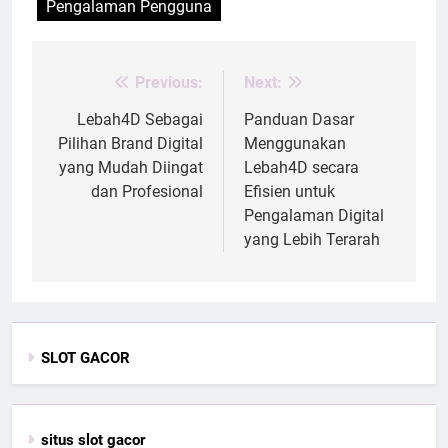
Pengalaman Pengguna
Previous:
Next:
Post
navigation
Lebah4D Sebagai
Panduan Dasar
Pilihan Brand Digital
Menggunakan
yang Mudah Diingat
Lebah4D secara
dan Profesional
Efisien untuk
Pengalaman Digital
yang Lebih Terarah
SLOT GACOR
situs slot gacor