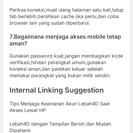
Periksa koneksi,muat ulang halaman satu kali,tutup
tab berlebih,bersihkan cache jika perlu,dan coba
browser lain yang sudah diperbarui.
7.Bagaimana menjaga akses mobile tetap
aman?
Gunakan password kuat,jangan membagikan kode
verifikasi,hindari perangkat umum,gunakan
koneksi aman,dan pastikan keluar setelah
memakai perangkat yang bukan milik sendiri.
Internal Linking Suggestion
Tips Menjaga Keamanan Akun Lebah4D Saat
Akses Lewat HP
Lebah4D dengan Tampilan Bersih dan Mudah
Dipahami