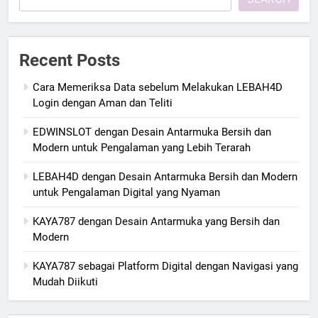
Recent Posts
Cara Memeriksa Data sebelum Melakukan LEBAH4D
Login dengan Aman dan Teliti
EDWINSLOT dengan Desain Antarmuka Bersih dan
Modern untuk Pengalaman yang Lebih Terarah
LEBAH4D dengan Desain Antarmuka Bersih dan Modern
untuk Pengalaman Digital yang Nyaman
KAYA787 dengan Desain Antarmuka yang Bersih dan
Modern
KAYA787 sebagai Platform Digital dengan Navigasi yang
Mudah Diikuti