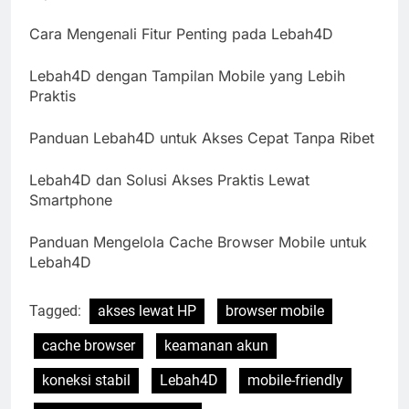
Cara Mengenali Fitur Penting pada Lebah4D
Lebah4D dengan Tampilan Mobile yang Lebih
Praktis
Panduan Lebah4D untuk Akses Cepat Tanpa Ribet
Lebah4D dan Solusi Akses Praktis Lewat
Smartphone
Panduan Mengelola Cache Browser Mobile untuk
Lebah4D
Tagged:
akses lewat HP
browser mobile
cache browser
keamanan akun
koneksi stabil
Lebah4D
mobile-friendly