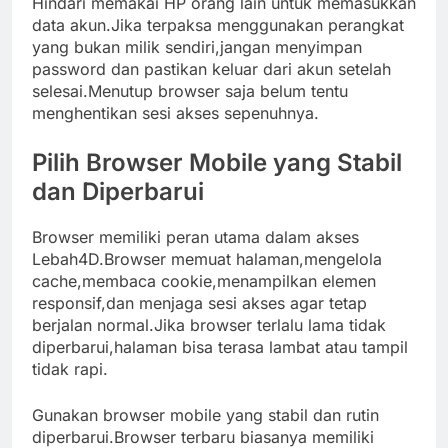
Hindari memakai HP orang lain untuk memasukkan
data akun.Jika terpaksa menggunakan perangkat
yang bukan milik sendiri,jangan menyimpan
password dan pastikan keluar dari akun setelah
selesai.Menutup browser saja belum tentu
menghentikan sesi akses sepenuhnya.
Pilih Browser Mobile yang Stabil
dan Diperbarui
Browser memiliki peran utama dalam akses
Lebah4D.Browser memuat halaman,mengelola
cache,membaca cookie,menampilkan elemen
responsif,dan menjaga sesi akses agar tetap
berjalan normal.Jika browser terlalu lama tidak
diperbarui,halaman bisa terasa lambat atau tampil
tidak rapi.
Gunakan browser mobile yang stabil dan rutin
diperbarui.Browser terbaru biasanya memiliki