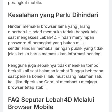
perangkat mobile.
Kesalahan yang Perlu Dihindari
Hindari memakai browser lama yang jarang
diperbarui.Hindari membuka terlalu banyak tab
saat mengakses Lebah4D.Hindari menyimpan
password di perangkat yang bukan milik
sendiri.Hindari memakai jaringan publik yang tidak
jelas ketika harus memasukkan informasi penting.
Pengguna juga sebaiknya tidak menekan tombol
berkali-kali saat halaman lambat.Tunggu beberapa
saat,periksa koneksi,lalu muat ulang halaman satu
kali jika diperlukan.Cara ini membantu menjaga
browser tetap stabil.
FAQ Seputar Lebah4D Melalui
Browser Mobile