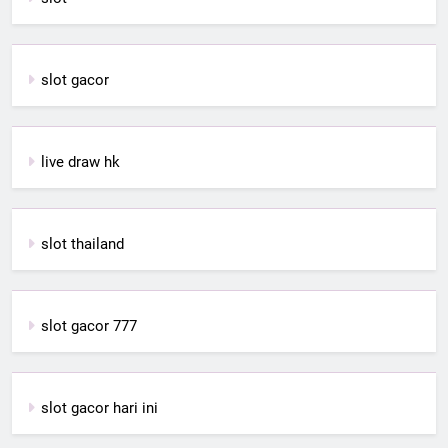
slot gacor
live draw hk
slot thailand
slot gacor 777
slot gacor hari ini