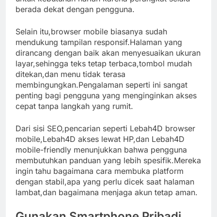
berada dekat dengan pengguna.
Selain itu,browser mobile biasanya sudah
mendukung tampilan responsif.Halaman yang
dirancang dengan baik akan menyesuaikan ukuran
layar,sehingga teks tetap terbaca,tombol mudah
ditekan,dan menu tidak terasa
membingungkan.Pengalaman seperti ini sangat
penting bagi pengguna yang menginginkan akses
cepat tanpa langkah yang rumit.
Dari sisi SEO,pencarian seperti Lebah4D browser
mobile,Lebah4D akses lewat HP,dan Lebah4D
mobile-friendly menunjukkan bahwa pengguna
membutuhkan panduan yang lebih spesifik.Mereka
ingin tahu bagaimana cara membuka platform
dengan stabil,apa yang perlu dicek saat halaman
lambat,dan bagaimana menjaga akun tetap aman.
Gunakan Smartphone Pribadi