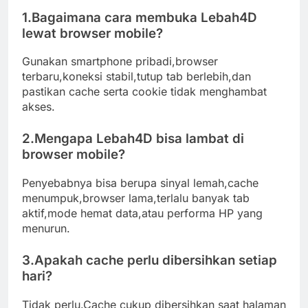
1.Bagaimana cara membuka Lebah4D
lewat browser mobile?
Gunakan smartphone pribadi,browser
terbaru,koneksi stabil,tutup tab berlebih,dan
pastikan cache serta cookie tidak menghambat
akses.
2.Mengapa Lebah4D bisa lambat di
browser mobile?
Penyebabnya bisa berupa sinyal lemah,cache
menumpuk,browser lama,terlalu banyak tab
aktif,mode hemat data,atau performa HP yang
menurun.
3.Apakah cache perlu dibersihkan setiap
hari?
Tidak perlu.Cache cukup dibersihkan saat halaman