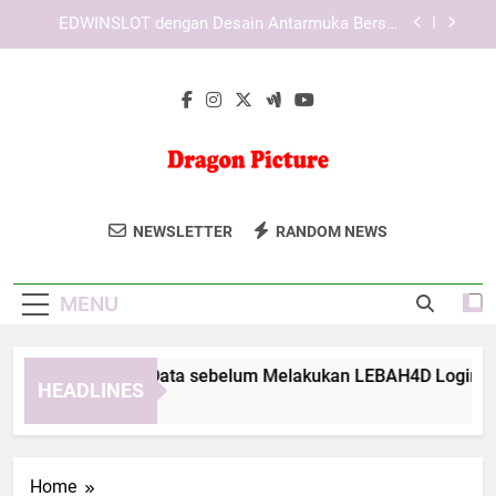
Skip
Terarah
LEBAH4D dengan Desain Antarmuka Bersih dan
to
Modern untuk Pengalaman Digital yang Nyaman
content
KAYA787 dengan Desain Antarmuka yang Bersih
dan Modern
Cara Memeriksa Data sebelum Melakukan
LEBAH4D Login dengan Aman dan Teliti
EDWINSLOT dengan Desain Antarmuka Bersih
dan Modern untuk Pengalaman yang Lebih
Dragon Picture
Terarah
Dapatkan Gambar Berkualitas Tinggi
LEBAH4D dengan Desain Antarmuka Bersih dan
NEWSLETTER
RANDOM NEWS
Modern untuk Pengalaman Digital yang Nyaman
Untuk Berbagai Kebutuhan Di Dragon
KAYA787 dengan Desain Antarmuka yang Bersih
Picture. Koleksi Visual Yang Menarik.
dan Modern
MENU
ara Memeriksa Data sebelum Melakukan LEBAH4D Login denga
HEADLINES
 Weeks Ago
Home