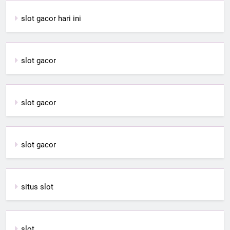
slot gacor hari ini
slot gacor
slot gacor
slot gacor
situs slot
slot