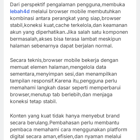
Dari perspektif pengalaman pengguna,membuka
lebah4d
melalui browser mobile membutuhkan
kombinasi antara perangkat yang siap,browser
stabil,koneksi kuat,cache terkelola,dan keamanan
akun yang diperhatikan.Jika salah satu komponen
bermasalah,akses bisa terasa lambat meskipun
halaman sebenarnya dapat berjalan normal.
Secara teknis,browser mobile bekerja dengan
memuat elemen halaman,mengelola data
sementara,menyimpan sesi,dan menampilkan
tampilan responsif.Karena itu,pengguna perlu
memahami langkah dasar seperti memperbarui
browser,menutup tab berlebih,dan menjaga
koneksi tetap stabil.
Konten yang kuat tidak hanya menyebut brand
secara berulang.Pembahasan perlu membantu
pembaca memahami cara menggunakan platform
digital secara aman,efisien,dan nyaman melalui