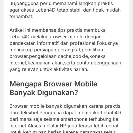
itu,pengguna perlu memahami langkah praktis
agar akses Lebah4D tetap stabil dan tidak mudah
terhambat.
Artikel ini membahas tips praktis membuka
Lebah4D melalui browser mobile dengan
pendekatan informatif dan profesional.Fokusnya
mencakup persiapan perangkat,pemilihan
browser,pengelolaan cache,cookie,koneksi
internet,keamanan akun,serta contoh penggunaan
yang relevan untuk aktivitas harian.
Mengapa Browser Mobile
Banyak Digunakan?
Browser mobile banyak digunakan karena praktis
dan fleksibel.Pengguna dapat membuka Lebah4D
dari mana saja selama smartphone terhubung ke
internet.Akses melalui HP juga terasa lebih cepat
untuk kebutuhan harian karena perangkat selalu