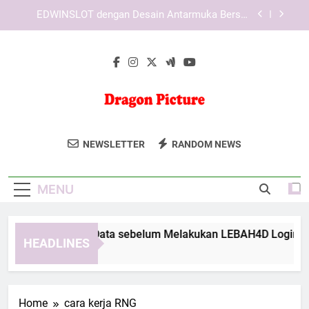
Skip
Terarah
LEBAH4D dengan Desain Antarmuka Bersih dan
to
Modern untuk Pengalaman Digital yang Nyaman
content
KAYA787 dengan Desain Antarmuka yang Bersih
dan Modern
Cara Memeriksa Data sebelum Melakukan
LEBAH4D Login dengan Aman dan Teliti
EDWINSLOT dengan Desain Antarmuka Bersih
dan Modern untuk Pengalaman yang Lebih
Dragon Picture
Terarah
Dapatkan Gambar Berkualitas Tinggi
LEBAH4D dengan Desain Antarmuka Bersih dan
NEWSLETTER
RANDOM NEWS
Modern untuk Pengalaman Digital yang Nyaman
Untuk Berbagai Kebutuhan Di Dragon
KAYA787 dengan Desain Antarmuka yang Bersih
Picture. Koleksi Visual Yang Menarik.
dan Modern
MENU
ra Memeriksa Data sebelum Melakukan LEBAH4D Login denga
HEADLINES
Week Ago
Home
cara kerja RNG