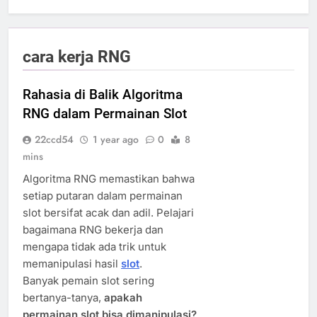
cara kerja RNG
Rahasia di Balik Algoritma
RNG dalam Permainan Slot
22ccd54
1 year ago
0
8
mins
Algoritma RNG memastikan bahwa
setiap putaran dalam permainan
slot bersifat acak dan adil. Pelajari
bagaimana RNG bekerja dan
mengapa tidak ada trik untuk
memanipulasi hasil
slot
.
Banyak pemain slot sering
bertanya-tanya,
apakah
permainan slot bisa dimanipulasi?