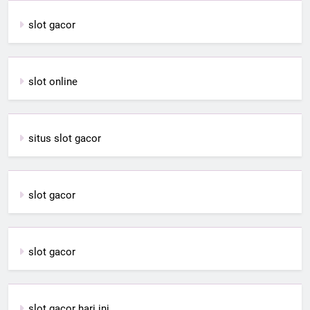
slot gacor
slot online
situs slot gacor
slot gacor
slot gacor
slot gacor hari ini