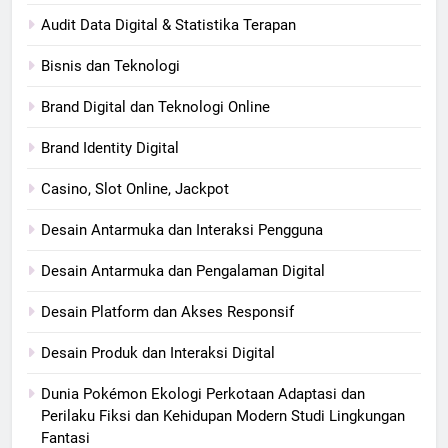
Audit Data Digital & Statistika Terapan
Bisnis dan Teknologi
Brand Digital dan Teknologi Online
Brand Identity Digital
Casino, Slot Online, Jackpot
Desain Antarmuka dan Interaksi Pengguna
Desain Antarmuka dan Pengalaman Digital
Desain Platform dan Akses Responsif
Desain Produk dan Interaksi Digital
Dunia Pokémon Ekologi Perkotaan Adaptasi dan
Perilaku Fiksi dan Kehidupan Modern Studi Lingkungan
Fantasi