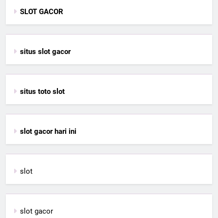
SLOT GACOR
situs slot gacor
situs toto slot
slot gacor hari ini
slot
slot gacor