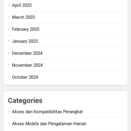
April 2025
March 2025
February 2025
January 2025
December 2024
November 2024
October 2024
Categories
Akses dan Kompatibilitas Perangkat
Akses Mobile dan Pengalaman Harian