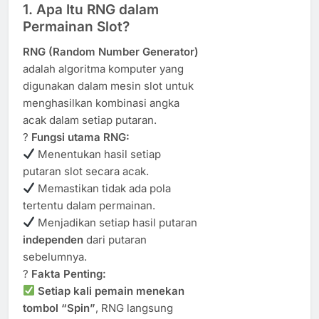
1. Apa Itu RNG dalam
Permainan Slot?
RNG (Random Number Generator)
adalah algoritma komputer yang
digunakan dalam mesin slot untuk
menghasilkan kombinasi angka
acak dalam setiap putaran.
?
Fungsi utama RNG:
Menentukan hasil setiap
putaran slot secara acak.
Memastikan tidak ada pola
tertentu dalam permainan.
Menjadikan setiap hasil putaran
independen
dari putaran
sebelumnya.
?
Fakta Penting:
Setiap kali pemain menekan
tombol “Spin”
, RNG langsung