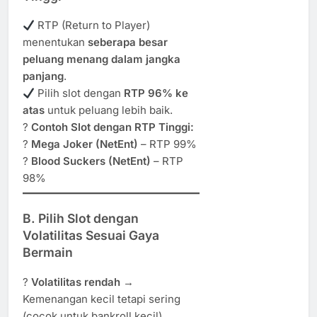
RTP (Return to Player)
menentukan
seberapa besar
peluang menang dalam jangka
panjang
.
Pilih slot dengan
RTP 96% ke
atas
untuk peluang lebih baik.
?
Contoh Slot dengan RTP Tinggi:
?
Mega Joker (NetEnt)
– RTP 99%
?
Blood Suckers (NetEnt)
– RTP
98%
B. Pilih Slot dengan
Volatilitas Sesuai Gaya
Bermain
?
Volatilitas rendah
→
Kemenangan kecil tetapi sering
(cocok untuk bankroll kecil).