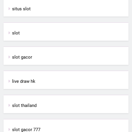
situs slot
slot
slot gacor
live draw hk
slot thailand
slot gacor 777