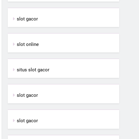
slot gacor
slot online
situs slot gacor
slot gacor
slot gacor