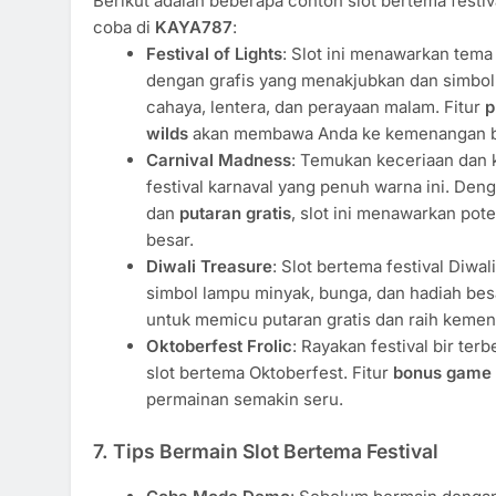
Berikut adalah beberapa contoh slot bertema festiv
coba di
KAYA787
:
Festival of Lights
: Slot ini menawarkan tema 
dengan grafis yang menakjubkan dan simbol 
cahaya, lentera, dan perayaan malam. Fitur
p
wilds
akan membawa Anda ke kemenangan b
Carnival Madness
: Temukan keceriaan dan
festival karnaval yang penuh warna ini. Deng
dan
putaran gratis
, slot ini menawarkan po
besar.
Diwali Treasure
: Slot bertema festival Diwa
simbol lampu minyak, bunga, dan hadiah be
untuk memicu putaran gratis dan raih kemen
Oktoberfest Frolic
: Rayakan festival bir ter
slot bertema Oktoberfest. Fitur
bonus game
permainan semakin seru.
7. Tips Bermain Slot Bertema Festival