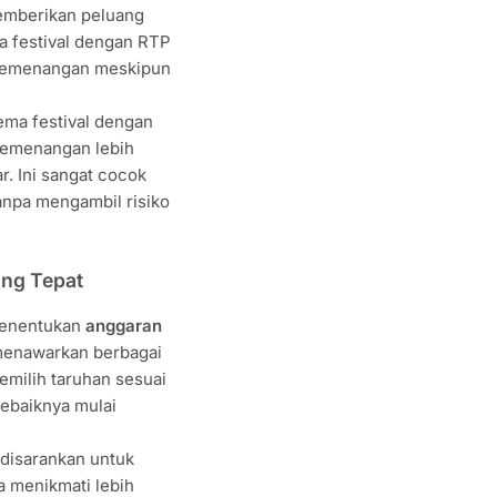
emberikan peluang
ma festival dengan RTP
 kemenangan meskipun
tema festival dengan
kemenangan lebih
r. Ini sangat cocok
anpa mengambil risiko
ang Tepat
 menentukan
anggaran
enawarkan berbagai
milih taruhan sesuai
sebaiknya mulai
 disarankan untuk
a menikmati lebih