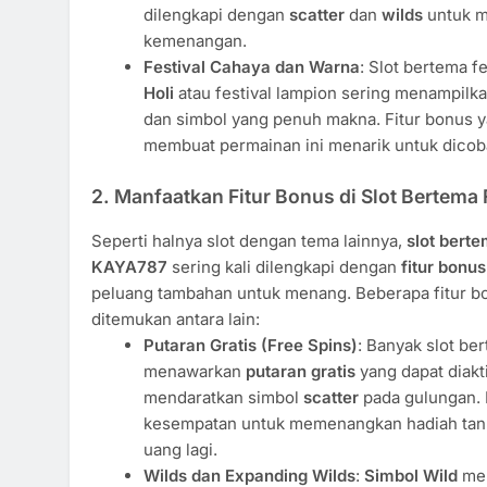
dilengkapi dengan
scatter
dan
wilds
untuk m
kemenangan.
Festival Cahaya dan Warna
: Slot bertema f
Holi
atau festival lampion sering menampilk
dan simbol yang penuh makna. Fitur bonus 
membuat permainan ini menarik untuk dicob
2. Manfaatkan Fitur Bonus di Slot Bertema 
Seperti halnya slot dengan tema lainnya,
slot berte
KAYA787
sering kali dilengkapi dengan
fitur bonus
peluang tambahan untuk menang. Beberapa fitur b
ditemukan antara lain:
Putaran Gratis (Free Spins)
: Banyak slot ber
menawarkan
putaran gratis
yang dapat diakt
mendaratkan simbol
scatter
pada gulungan. 
kesempatan untuk memenangkan hadiah ta
uang lagi.
Wilds dan Expanding Wilds
:
Simbol Wild
men