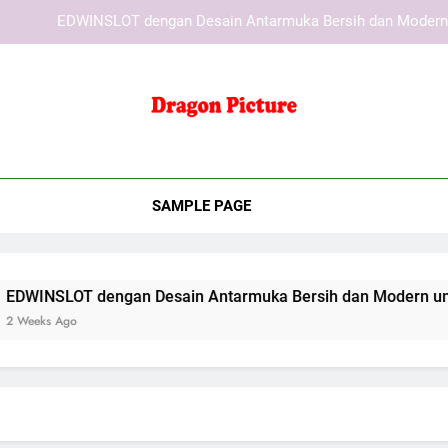
EDWINSLOT dengan Desain Antarmuka Bersih dan Modern 
LEBAH4D dengan Desain Antarmuka Bersih dan Modern u
KAYA787 dengan Desa
gon Picture
Cara Memeriksa Data sebelum Melakukan L
ambar Berkualitas Tinggi Untuk Berbagai Kebutuhan Di Dragon 
EDWINSLOT dengan Desain Antarmuka Bersih dan Modern 
SAMPLE PAGE
LEBAH4D dengan Desain Antarmuka Bersih dan Modern u
KAYA787 dengan Desa
dengan Desain Antarmuka Bersih dan Modern untuk Pengala