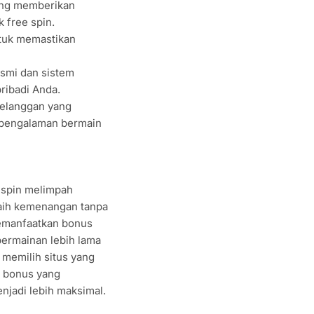
yang memberikan
 free spin.
ntuk memastikan
resmi dan sistem
ribadi Anda.
pelanggan yang
 pengalaman bermain
 spin melimpah
aih kemenangan tanpa
emanfaatkan bonus
permainan lebih lama
memilih situs yang
n bonus yang
jadi lebih maksimal.