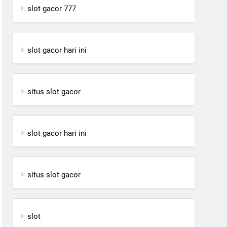
slot gacor 777
slot gacor hari ini
situs slot gacor
slot gacor hari ini
situs slot gacor
slot