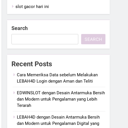
slot gacor hari ini
Search
SEARCH
Recent Posts
Cara Memeriksa Data sebelum Melakukan
LEBAH4D Login dengan Aman dan Teliti
EDWINSLOT dengan Desain Antarmuka Bersih
dan Modern untuk Pengalaman yang Lebih
Terarah
LEBAH4D dengan Desain Antarmuka Bersih
dan Modern untuk Pengalaman Digital yang