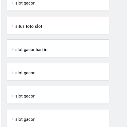
slot gacor
situs toto slot
slot gacor hari ini
slot gacor
slot gacor
slot gacor