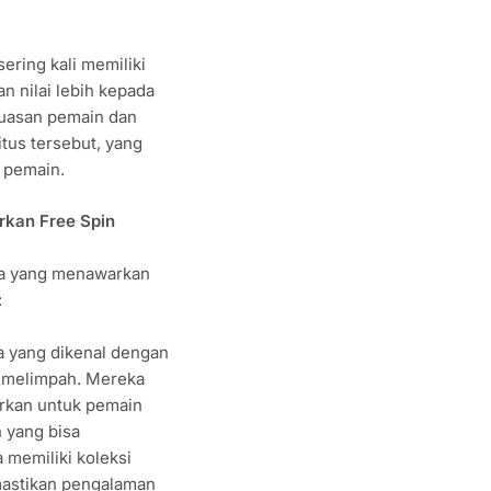
ering kali memiliki
n nilai lebih kepada
puasan pemain dan
tus tersebut, yang
s pemain.
rkan Free Spin
aya yang menawarkan
:
ya yang dikenal dengan
n melimpah. Mereka
kan untuk pemain
n yang bisa
a memiliki koleksi
mastikan pengalaman