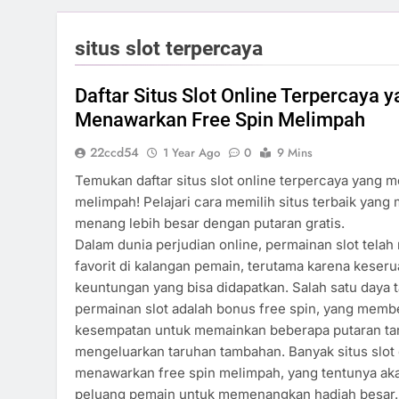
situs slot terpercaya
Daftar Situs Slot Online Terpercaya 
Menawarkan Free Spin Melimpah
22ccd54
1 Year Ago
0
9 Mins
Temukan daftar situs slot online terpercaya yang 
melimpah! Pelajari cara memilih situs terbaik yan
menang lebih besar dengan putaran gratis.
Dalam dunia perjudian online, permainan slot telah
favorit di kalangan pemain, terutama karena keser
keuntungan yang bisa didapatkan. Salah satu daya 
permainan slot adalah bonus free spin, yang memb
kesempatan untuk memainkan beberapa putaran ta
mengeluarkan taruhan tambahan. Banyak situs slot 
menawarkan free spin melimpah, yang tentunya ak
peluang pemain untuk memenangkan hadiah besar. A