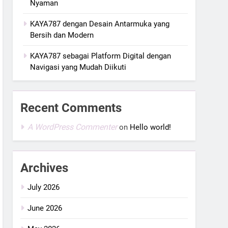
Nyaman
KAYA787 dengan Desain Antarmuka yang
Bersih dan Modern
KAYA787 sebagai Platform Digital dengan
Navigasi yang Mudah Diikuti
Recent Comments
A WordPress Commenter
on
Hello world!
Archives
July 2026
June 2026