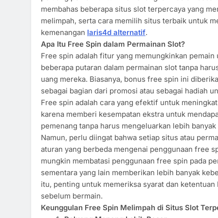
membahas beberapa situs slot terpercaya yang me
melimpah, serta cara memilih situs terbaik untuk 
kemenangan
laris4d alternatif
.
Apa Itu Free Spin dalam Permainan Slot?
Free spin adalah fitur yang memungkinkan pemain
beberapa putaran dalam permainan slot tanpa har
uang mereka. Biasanya, bonus free spin ini diberika
sebagai bagian dari promosi atau sebagai hadiah un
Free spin adalah cara yang efektif untuk meningk
karena memberi kesempatan ekstra untuk mendapa
pemenang tanpa harus mengeluarkan lebih banyak
Namun, perlu diingat bahwa setiap situs atau perma
aturan yang berbeda mengenai penggunaan free sp
mungkin membatasi penggunaan free spin pada per
sementara yang lain memberikan lebih banyak keb
itu, penting untuk memeriksa syarat dan ketentuan
sebelum bermain.
Keunggulan Free Spin Melimpah di Situs Slot Ter