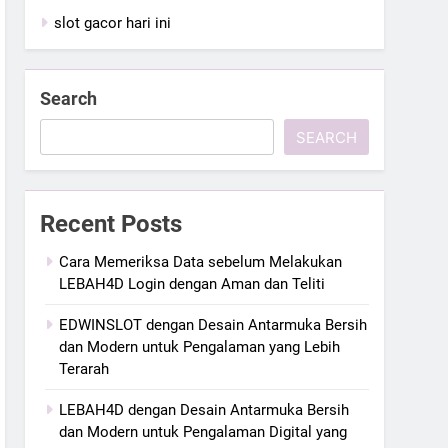
slot gacor hari ini
Search
SEARCH
Recent Posts
Cara Memeriksa Data sebelum Melakukan
LEBAH4D Login dengan Aman dan Teliti
EDWINSLOT dengan Desain Antarmuka Bersih
dan Modern untuk Pengalaman yang Lebih
Terarah
LEBAH4D dengan Desain Antarmuka Bersih
dan Modern untuk Pengalaman Digital yang