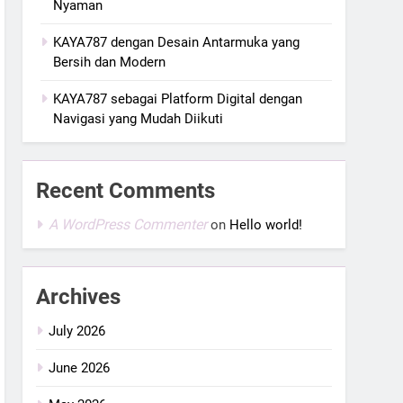
Nyaman
KAYA787 dengan Desain Antarmuka yang
Bersih dan Modern
KAYA787 sebagai Platform Digital dengan
Navigasi yang Mudah Diikuti
Recent Comments
A WordPress Commenter
on
Hello world!
Archives
July 2026
June 2026