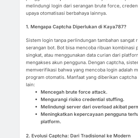
melindungi login dari serangan brute force, creden
upaya otomatisasi berbahaya lainnya.
1. Mengapa Captcha Diperlukan di Kaya787?
Sistem login tanpa perlindungan tambahan sangat 
serangan bot. Bot bisa mencoba ribuan kombinasi
singkat, atau menggunakan data curian dari platfor
mengakses akun pengguna. Dengan captcha, siste
memverifikasi bahwa yang mencoba login adalah m
program otomatis. Manfaat yang diberikan captcha 
lain:
Mencegah brute force attack.
Mengurangi risiko credential stuffing.
Melindungi server dari overload akibat per
Meningkatkan kepercayaan pengguna ter
platform.
2. Evolusi Captcha: Dari Tradisional ke Modern