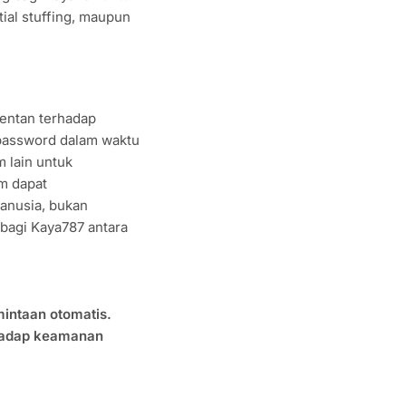
tial stuffing, maupun
rentan terhadap
 password dalam waktu
m lain untuk
m dapat
anusia, bukan
bagi Kaya787 antara
mintaan otomatis.
hadap keamanan