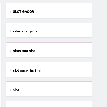
SLOT GACOR
situs slot gacor
situs toto slot
slot gacor hari ini
slot