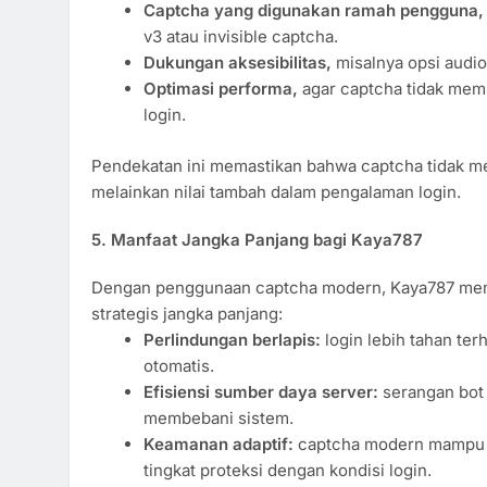
Captcha yang digunakan ramah pengguna,
v3 atau invisible captcha.
Dukungan aksesibilitas,
misalnya opsi audio
Optimasi performa,
agar captcha tidak mem
login.
Pendekatan ini memastikan bahwa captcha tidak me
melainkan nilai tambah dalam pengalaman login.
5. Manfaat Jangka Panjang bagi Kaya787
Dengan penggunaan captcha modern, Kaya787 me
strategis jangka panjang:
Perlindungan berlapis:
login lebih tahan te
otomatis.
Efisiensi sumber daya server:
serangan bot 
membebani sistem.
Keamanan adaptif:
captcha modern mampu
tingkat proteksi dengan kondisi login.