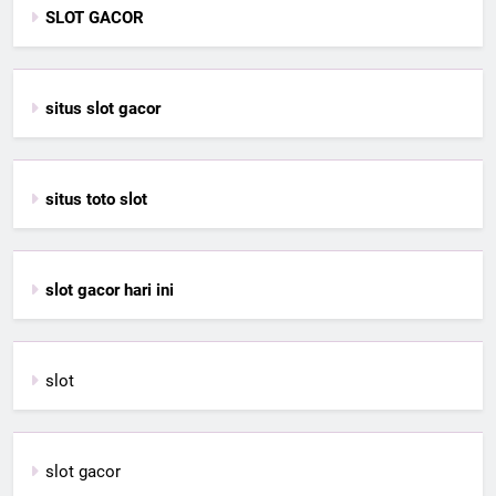
SLOT GACOR
situs slot gacor
situs toto slot
slot gacor hari ini
slot
slot gacor