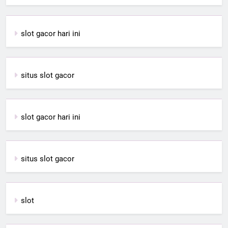
slot gacor hari ini
situs slot gacor
slot gacor hari ini
situs slot gacor
slot