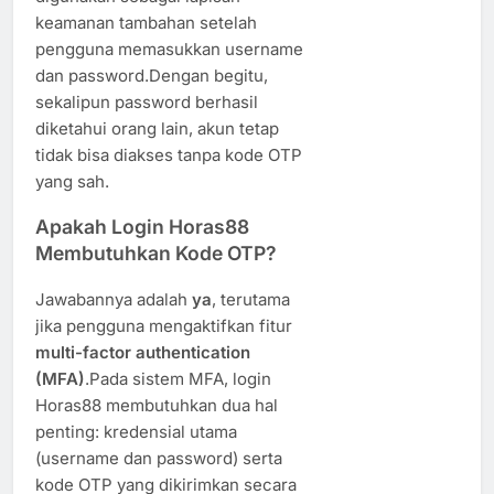
keamanan tambahan setelah
pengguna memasukkan username
dan password.Dengan begitu,
sekalipun password berhasil
diketahui orang lain, akun tetap
tidak bisa diakses tanpa kode OTP
yang sah.
Apakah Login Horas88
Membutuhkan Kode OTP?
Jawabannya adalah
ya
, terutama
jika pengguna mengaktifkan fitur
multi-factor authentication
(MFA)
.Pada sistem MFA, login
Horas88 membutuhkan dua hal
penting: kredensial utama
(username dan password) serta
kode OTP yang dikirimkan secara