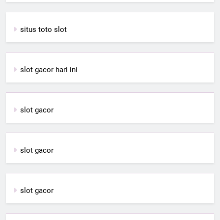
situs toto slot
slot gacor hari ini
slot gacor
slot gacor
slot gacor