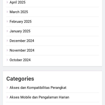
April 2025
March 2025
February 2025
January 2025
December 2024
November 2024
October 2024
Categories
Akses dan Kompatibilitas Perangkat
Akses Mobile dan Pengalaman Harian