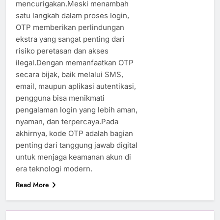
mencurigakan.Meski menambah
satu langkah dalam proses login,
OTP memberikan perlindungan
ekstra yang sangat penting dari
risiko peretasan dan akses
ilegal.Dengan memanfaatkan OTP
secara bijak, baik melalui SMS,
email, maupun aplikasi autentikasi,
pengguna bisa menikmati
pengalaman login yang lebih aman,
nyaman, dan terpercaya.Pada
akhirnya, kode OTP adalah bagian
penting dari tanggung jawab digital
untuk menjaga keamanan akun di
era teknologi modern.
Read More