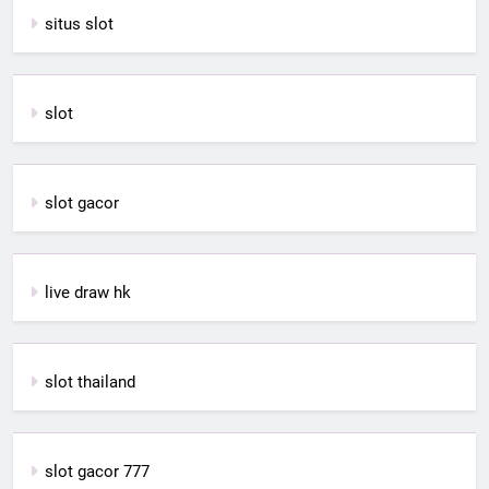
situs slot
slot
slot gacor
live draw hk
slot thailand
slot gacor 777