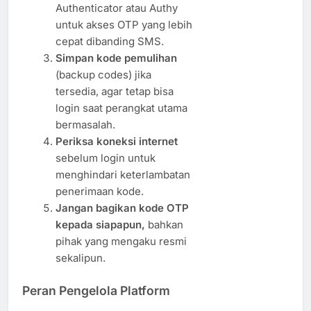
Authenticator atau Authy
untuk akses OTP yang lebih
cepat dibanding SMS.
Simpan kode pemulihan
(backup codes) jika
tersedia, agar tetap bisa
login saat perangkat utama
bermasalah.
Periksa koneksi internet
sebelum login untuk
menghindari keterlambatan
penerimaan kode.
Jangan bagikan kode OTP
kepada siapapun,
bahkan
pihak yang mengaku resmi
sekalipun.
Peran Pengelola Platform