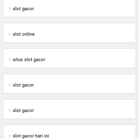
slot gacor
slot online
situs slot gacor
slot gacor
slot gacor
slot gacor hari ini