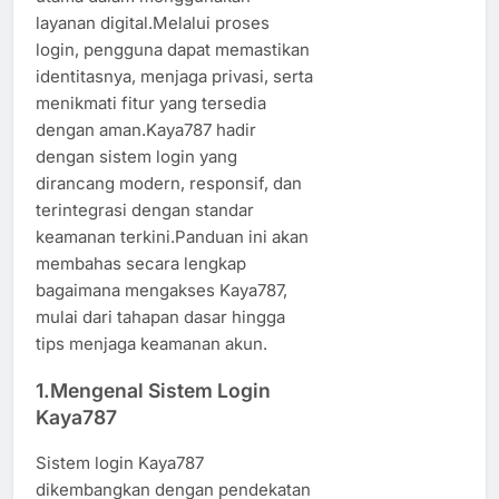
layanan digital.Melalui proses
login, pengguna dapat memastikan
identitasnya, menjaga privasi, serta
menikmati fitur yang tersedia
dengan aman.Kaya787 hadir
dengan sistem login yang
dirancang modern, responsif, dan
terintegrasi dengan standar
keamanan terkini.Panduan ini akan
membahas secara lengkap
bagaimana mengakses Kaya787,
mulai dari tahapan dasar hingga
tips menjaga keamanan akun.
1.Mengenal Sistem Login
Kaya787
Sistem login Kaya787
dikembangkan dengan pendekatan