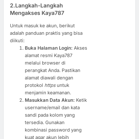
2.Langkah-Langkah
Mengakses Kaya787
Untuk masuk ke akun, berikut
adalah panduan praktis yang bisa
diikuti:
Buka Halaman Login:
Akses
alamat resmi Kaya787
melalui browser di
perangkat Anda. Pastikan
alamat diawali dengan
protokol
https
untuk
menjamin keamanan.
Masukkan Data Akun:
Ketik
username/email dan kata
sandi pada kolom yang
tersedia. Gunakan
kombinasi password yang
kuat agar akun lebih