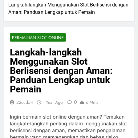
Langkah-langkah Menggunakan Slot Berlisensi dengan
Aman: Panduan Lengkap untuk Pemain
PERMAINAN SLOT ONLINE
Langkah-langkah
Menggunakan Slot
Berlisensi dengan Aman:
Panduan Lengkap untuk
Pemain
0
22ccd54
1 Year Ago
6 Mins
Ingin bermain slot online dengan aman? Temukan
langkah-langkah penting dalam menggunakan slot
berlisensi dengan aman, memastikan pengalaman
bermain yang menyenangkan dan bebas risiko.