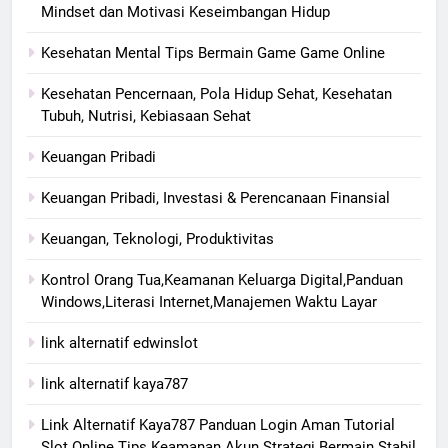
Mindset dan Motivasi Keseimbangan Hidup
Kesehatan Mental Tips Bermain Game Game Online
Kesehatan Pencernaan, Pola Hidup Sehat, Kesehatan
Tubuh, Nutrisi, Kebiasaan Sehat
Keuangan Pribadi
Keuangan Pribadi, Investasi & Perencanaan Finansial
Keuangan, Teknologi, Produktivitas
Kontrol Orang Tua,Keamanan Keluarga Digital,Panduan
Windows,Literasi Internet,Manajemen Waktu Layar
link alternatif edwinslot
link alternatif kaya787
Link Alternatif Kaya787 Panduan Login Aman Tutorial
Slot Online Tips Keamanan Akun Strategi Bermain Stabil