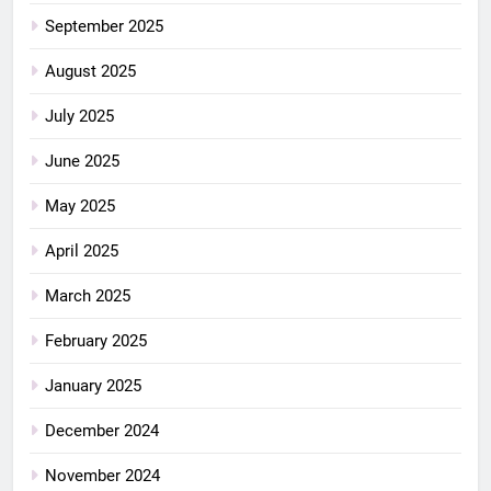
September 2025
August 2025
July 2025
June 2025
May 2025
April 2025
March 2025
February 2025
January 2025
December 2024
November 2024