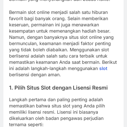
Bermain slot online menjadi salah satu hiburan
favorit bagi banyak orang. Selain memberikan
keseruan, permainan ini juga menawarkan
kesempatan untuk memenangkan hadiah besar.
Namun, dengan banyaknya situs slot online yang
bermunculan, keamanan menjadi faktor penting
yang tidak boleh diabaikan. Menggunakan slot
berlisensi adalah salah satu cara terbaik untuk
memastikan keamanan Anda saat bermain. Berikut
ini adalah langkah-langkah menggunakan
slot
berlisensi dengan aman.
1.
Pilih Situs Slot dengan Lisensi Resmi
Langkah pertama dan paling penting adalah
memastikan bahwa situs slot yang Anda pilih
memiliki lisensi resmi. Lisensi ini biasanya
dikeluarkan oleh badan pengawas perjudian
ternama seperti: