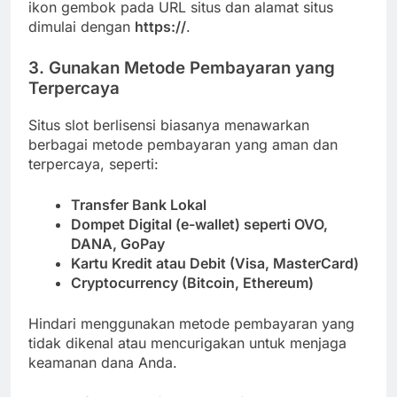
ikon gembok pada URL situs dan alamat situs
dimulai dengan
https://
.
3.
Gunakan Metode Pembayaran yang
Terpercaya
Situs slot berlisensi biasanya menawarkan
berbagai metode pembayaran yang aman dan
terpercaya, seperti:
Transfer Bank Lokal
Dompet Digital (e-wallet) seperti OVO,
DANA, GoPay
Kartu Kredit atau Debit (Visa, MasterCard)
Cryptocurrency (Bitcoin, Ethereum)
Hindari menggunakan metode pembayaran yang
tidak dikenal atau mencurigakan untuk menjaga
keamanan dana Anda.