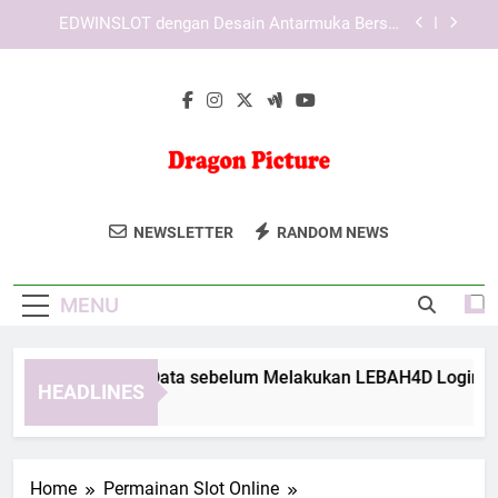
Skip
Terarah
LEBAH4D dengan Desain Antarmuka Bersih dan
to
Modern untuk Pengalaman Digital yang Nyaman
content
KAYA787 dengan Desain Antarmuka yang Bersih
dan Modern
Cara Memeriksa Data sebelum Melakukan
LEBAH4D Login dengan Aman dan Teliti
EDWINSLOT dengan Desain Antarmuka Bersih
dan Modern untuk Pengalaman yang Lebih
Dragon Picture
Terarah
Dapatkan Gambar Berkualitas Tinggi
LEBAH4D dengan Desain Antarmuka Bersih dan
NEWSLETTER
RANDOM NEWS
Modern untuk Pengalaman Digital yang Nyaman
Untuk Berbagai Kebutuhan Di Dragon
KAYA787 dengan Desain Antarmuka yang Bersih
Picture. Koleksi Visual Yang Menarik.
dan Modern
MENU
ra Memeriksa Data sebelum Melakukan LEBAH4D Login denga
HEADLINES
Week Ago
Home
Permainan Slot Online