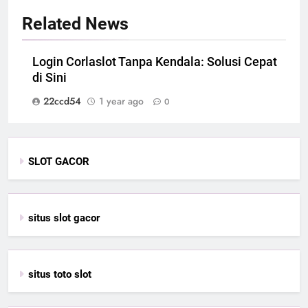
Related News
Login Corlaslot Tanpa Kendala: Solusi Cepat
di Sini
22ccd54
1 year ago
0
SLOT GACOR
situs slot gacor
situs toto slot