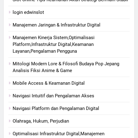
login edwinslot
Manajemen Jaringan & Infrastruktur Digital
Manajemen Kinerja Sistem,Optimalisasi
Platform,Infrastruktur Digital,Keamanan
Layanan,Pengalaman Pengguna
Mitologi Modern Lore & Filosofi Budaya Pop Jepang
Analisis Fiksi Anime & Game
Mobile Access & Keamanan Digital
Navigasi Intuitif dan Pengalaman Akses
Navigasi Platform dan Pengalaman Digital
Olahraga, Hukum, Perjudian
Optimalisasi Infrastruktur Digital,Manajemen