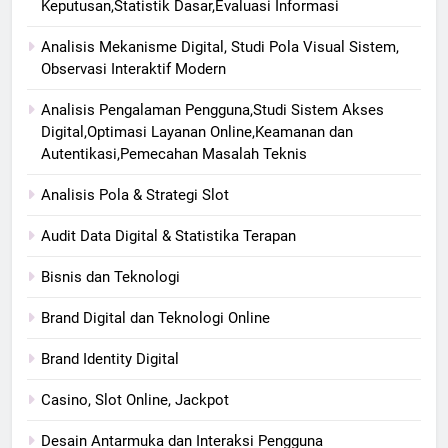
Keputusan,Statistik Dasar,Evaluasi Informasi
Analisis Mekanisme Digital, Studi Pola Visual Sistem,
Observasi Interaktif Modern
Analisis Pengalaman Pengguna,Studi Sistem Akses
Digital,Optimasi Layanan Online,Keamanan dan
Autentikasi,Pemecahan Masalah Teknis
Analisis Pola & Strategi Slot
Audit Data Digital & Statistika Terapan
Bisnis dan Teknologi
Brand Digital dan Teknologi Online
Brand Identity Digital
Casino, Slot Online, Jackpot
Desain Antarmuka dan Interaksi Pengguna