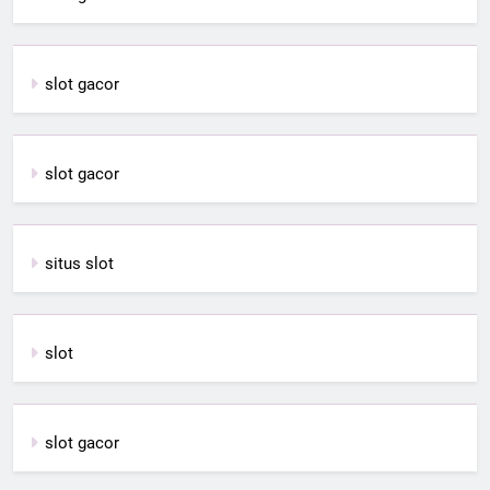
slot gacor
slot gacor
situs slot
slot
slot gacor