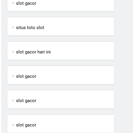
slot gacor
situs toto slot
slot gacor hari ini
slot gacor
slot gacor
slot gacor