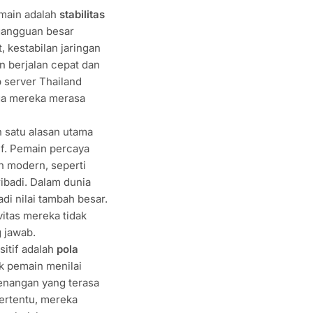
emain adalah
stabilitas
 gangguan besar
, kestabilan jaringan
n berjalan cepat dan
 server Thailand
gga mereka merasa
h satu alasan utama
if. Pemain percaya
n modern, seperti
ribadi. Dalam dunia
di nilai tambah besar.
vitas mereka tidak
 jawab.
itif adalah
pola
k pemain menilai
enangan yang terasa
tertentu, mereka