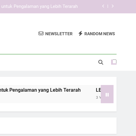
untuk Pengalaman yang Lebih Terarah
ntuk Pengalaman Digital yang Nyaman
in Antarmuka yang Bersih dan Modern
NEWSLETTER
RANDOM NEWS
EBAH4D Login dengan Aman dan Teliti
Picture. Koleksi Visual Yang Menarik.
untuk Pengalaman yang Lebih Terarah
ntuk Pengalaman Digital yang Nyaman
in Antarmuka yang Bersih dan Modern
man yang Lebih Terarah
LEBAH4D dengan Desain Antar
3 Weeks Ago