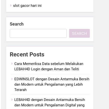
slot gacor hari ini
Search
SEARCH
Recent Posts
Cara Memeriksa Data sebelum Melakukan
LEBAH4D Login dengan Aman dan Teliti
EDWINSLOT dengan Desain Antarmuka Bersih
dan Modern untuk Pengalaman yang Lebih
Terarah
LEBAH4D dengan Desain Antarmuka Bersih
dan Modern untuk Pengalaman Digital yang