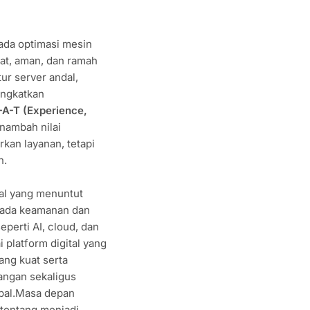
 pada optimasi mesin
at, aman, dan ramah
ur server andal,
ngkatkan
-A-T (Experience,
ambah nilai
rkan layanan, tetapi
n.
tal yang menuntut
 pada keamanan dan
perti AI, cloud, dan
platform digital yang
ang kuat serta
tangan sekaligus
obal.Masa depan
 tentang menjadi