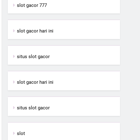
slot gacor 777
slot gacor hari ini
situs slot gacor
slot gacor hari ini
situs slot gacor
slot