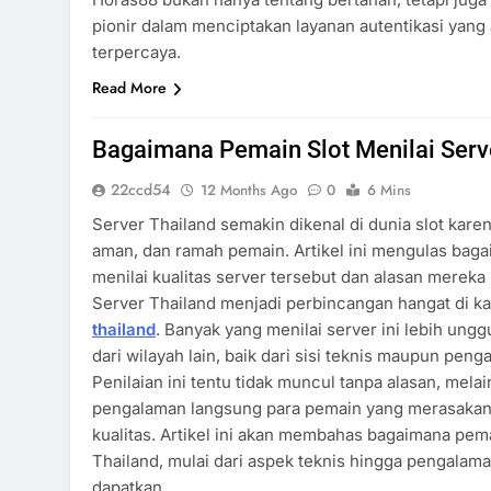
pionir dalam menciptakan layanan autentikasi yang 
terpercaya.
Read More
Bagaimana Pemain Slot Menilai Serv
22ccd54
12 Months Ago
0
6 Mins
Server Thailand semakin dikenal di dunia slot karen
aman, dan ramah pemain. Artikel ini mengulas bag
menilai kualitas server tersebut dan alasan mereka
Server Thailand menjadi perbincangan hangat di 
thailand
. Banyak yang menilai server ini lebih ungg
dari wilayah lain, baik dari sisi teknis maupun pen
Penilaian ini tentu tidak muncul tanpa alasan, melai
pengalaman langsung para pemain yang merasakan
kualitas. Artikel ini akan membahas bagaimana pema
Thailand, mulai dari aspek teknis hingga pengalam
dapatkan.