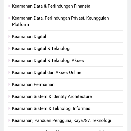
Keamanan Data & Perlindungan Finansial
Keamanan Data, Perlindungan Privasi, Keunggulan
Platform
Keamanan Digital
Keamanan Digital & Teknologi
Keamanan Digital & Teknologi Akses
Keamanan Digital dan Akses Online
Keamanan Permainan
Keamanan Sistem & Identity Architecture
Keamanan Sistem & Teknologi Informasi
Keamanan, Panduan Pengguna, Kaya787, Teknologi