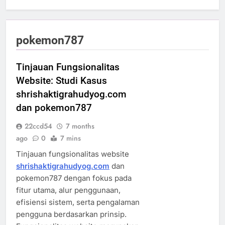
pokemon787
Tinjauan Fungsionalitas
Website: Studi Kasus
shrishaktigrahudyog.com
dan pokemon787
22ccd54
7 months
ago
0
7 mins
Tinjauan fungsionalitas website
shrishaktigrahudyog.com
dan
pokemon787 dengan fokus pada
fitur utama, alur penggunaan,
efisiensi sistem, serta pengalaman
pengguna berdasarkan prinsip.