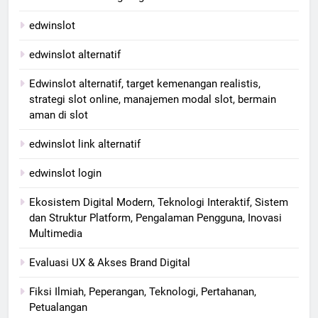
edwinslot
edwinslot alternatif
Edwinslot alternatif, target kemenangan realistis,
strategi slot online, manajemen modal slot, bermain
aman di slot
edwinslot link alternatif
edwinslot login
Ekosistem Digital Modern, Teknologi Interaktif, Sistem
dan Struktur Platform, Pengalaman Pengguna, Inovasi
Multimedia
Evaluasi UX & Akses Brand Digital
Fiksi Ilmiah, Peperangan, Teknologi, Pertahanan,
Petualangan