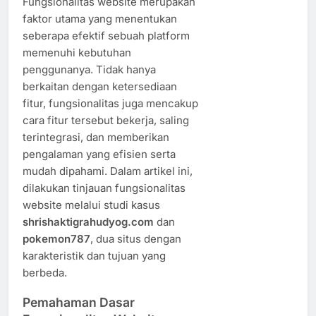
Fungsionalitas website merupakan
faktor utama yang menentukan
seberapa efektif sebuah platform
memenuhi kebutuhan
penggunanya. Tidak hanya
berkaitan dengan ketersediaan
fitur, fungsionalitas juga mencakup
cara fitur tersebut bekerja, saling
terintegrasi, dan memberikan
pengalaman yang efisien serta
mudah dipahami. Dalam artikel ini,
dilakukan tinjauan fungsionalitas
website melalui studi kasus
shrishaktigrahudyog.com
dan
pokemon787
, dua situs dengan
karakteristik dan tujuan yang
berbeda.
Pemahaman Dasar