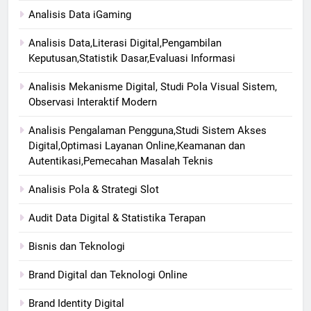
Analisis Data iGaming
Analisis Data,Literasi Digital,Pengambilan
Keputusan,Statistik Dasar,Evaluasi Informasi
Analisis Mekanisme Digital, Studi Pola Visual Sistem,
Observasi Interaktif Modern
Analisis Pengalaman Pengguna,Studi Sistem Akses
Digital,Optimasi Layanan Online,Keamanan dan
Autentikasi,Pemecahan Masalah Teknis
Analisis Pola & Strategi Slot
Audit Data Digital & Statistika Terapan
Bisnis dan Teknologi
Brand Digital dan Teknologi Online
Brand Identity Digital