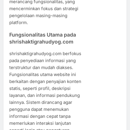
merancang fungsionalitas, yang
mencerminkan fokus dan strategi
pengelolaan masing-masing
platform.
Fungsionalitas Utama pada
shrishaktigrahudyog.com
shrishaktigrahudyog.com berfokus
pada penyediaan informasi yang
terstruktur dan mudah diakses.
Fungsionalitas utama website ini
berkaitan dengan penyajian konten
statis, seperti profil, deskripsi
layanan, dan informasi pendukung
lainnya. Sistem dirancang agar
pengguna dapat menemukan
informasi dengan cepat tanpa
memerlukan interaksi lanjutan