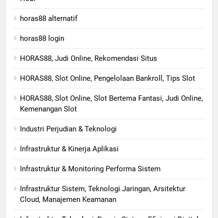
horas88 alternatif
horas88 login
HORAS88, Judi Online, Rekomendasi Situs
HORAS88, Slot Online, Pengelolaan Bankroll, Tips Slot
HORAS88, Slot Online, Slot Bertema Fantasi, Judi Online,
Kemenangan Slot
Industri Perjudian & Teknologi
Infrastruktur & Kinerja Aplikasi
Infrastruktur & Monitoring Performa Sistem
Infrastruktur Sistem, Teknologi Jaringan, Arsitektur
Cloud, Manajemen Keamanan