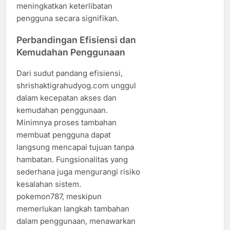
meningkatkan keterlibatan
pengguna secara signifikan.
Perbandingan Efisiensi dan
Kemudahan Penggunaan
Dari sudut pandang efisiensi,
shrishaktigrahudyog.com unggul
dalam kecepatan akses dan
kemudahan penggunaan.
Minimnya proses tambahan
membuat pengguna dapat
langsung mencapai tujuan tanpa
hambatan. Fungsionalitas yang
sederhana juga mengurangi risiko
kesalahan sistem.
pokemon787, meskipun
memerlukan langkah tambahan
dalam penggunaan, menawarkan