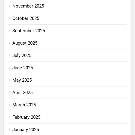
November 2025
October 2025
September 2025
August 2025
July 2025
June 2025
May 2025
April 2025
March 2025
February 2025
January 2025