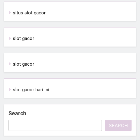
situs slot gacor
slot gacor
slot gacor
slot gacor hari ini
Search
SEARCH