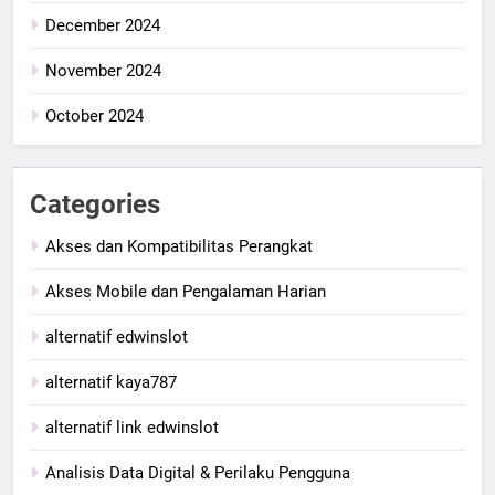
December 2024
November 2024
October 2024
Categories
Akses dan Kompatibilitas Perangkat
Akses Mobile dan Pengalaman Harian
alternatif edwinslot
alternatif kaya787
alternatif link edwinslot
Analisis Data Digital & Perilaku Pengguna