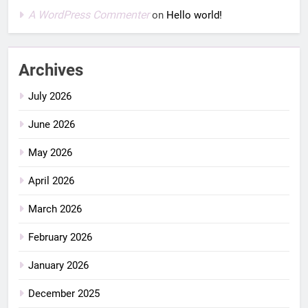
A WordPress Commenter
on
Hello world!
Archives
July 2026
June 2026
May 2026
April 2026
March 2026
February 2026
January 2026
December 2025