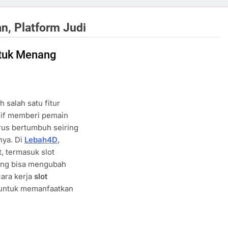
an, Platform Judi
ntuk Menang
h salah satu fitur
sif memberi pemain
us bertumbuh seiring
nya. Di
Lebah4D
,
, termasuk slot
ang bisa mengubah
cara kerja
slot
 untuk memanfaatkan