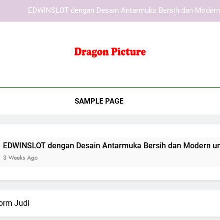
EDWINSLOT dengan Desain Antarmuka Bersih dan Modern 
LEBAH4D dengan Desain Antarmuka Bersih dan Modern u
KAYA787 dengan Desa
gon Picture
Cara Memeriksa Data sebelum Melakukan L
ambar Berkualitas Tinggi Untuk Berbagai Kebutuhan Di Dragon 
EDWINSLOT dengan Desain Antarmuka Bersih dan Modern 
SAMPLE PAGE
LEBAH4D dengan Desain Antarmuka Bersih dan Modern u
KAYA787 dengan Desa
dengan Desain Antarmuka Bersih dan Modern untuk Pengala
form Judi