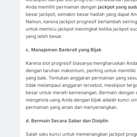
Anda memilih permainan dengan
jackpot yang sud
besar jackpot, semakin besar hadiah yang dapat A
Namun, karena jackpot progresif bertambah seirin
untuk memicu jackpot meningkat ketika jackpot s
yang lebih besar.
c. Manajemen Bankroll yang Bijak
Karena slot progresif biasanya mengharuskan Anda
dengan taruhan maksimum, penting untuk memiliki
yang baik. Tentukan anggaran permainan yang sesu
tidak melampaui anggaran tersebut, meskipun ter
besar untuk meraih kemenangan. Bermain dengan d
mengelola uang Anda dengan bijak adalah kunci u
permainan yang aman dan menyenangkan.
d. Bermain Secara Sabar dan Disiplin
Salah satu kunci untuk memenangkan jackpot progr