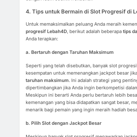
4. Tips untuk Bermain di Slot Progresif di
Untuk memaksimalkan peluang Anda meraih kemen
progresif Lebah4D
, berikut adalah beberapa
tips d
Anda terapkan:
a. Bertaruh dengan Taruhan Maksimum
Seperti yang telah disebutkan, banyak slot progre
kesempatan untuk memenangkan jackpot besar jika
taruhan maksimum
. Ini adalah strategi yang penti
dipertimbangkan jika Anda ingin berkompetisi dalam
Meskipun ini berarti Anda perlu bertaruh lebih besa
kemenangan yang bisa didapatkan sangat besar, m
menarik bagi pemain yang ingin meraih hadiah besa
b. Pilih Slot dengan Jackpot Besar
Meskipun banyak slot progresif menawarkan jackpo