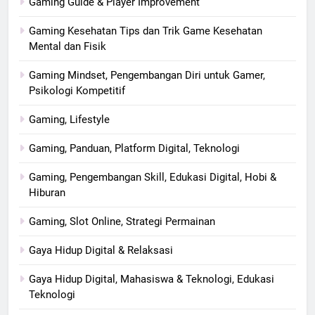
Gaming Guide & Player Improvement
Gaming Kesehatan Tips dan Trik Game Kesehatan
Mental dan Fisik
Gaming Mindset, Pengembangan Diri untuk Gamer,
Psikologi Kompetitif
Gaming, Lifestyle
Gaming, Panduan, Platform Digital, Teknologi
Gaming, Pengembangan Skill, Edukasi Digital, Hobi &
Hiburan
Gaming, Slot Online, Strategi Permainan
Gaya Hidup Digital & Relaksasi
Gaya Hidup Digital, Mahasiswa & Teknologi, Edukasi
Teknologi