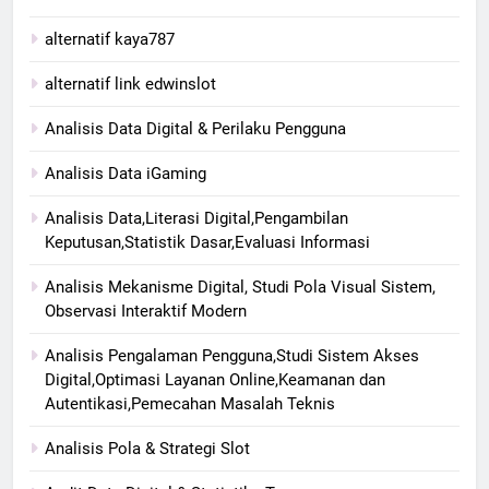
alternatif kaya787
alternatif link edwinslot
Analisis Data Digital & Perilaku Pengguna
Analisis Data iGaming
Analisis Data,Literasi Digital,Pengambilan
Keputusan,Statistik Dasar,Evaluasi Informasi
Analisis Mekanisme Digital, Studi Pola Visual Sistem,
Observasi Interaktif Modern
Analisis Pengalaman Pengguna,Studi Sistem Akses
Digital,Optimasi Layanan Online,Keamanan dan
Autentikasi,Pemecahan Masalah Teknis
Analisis Pola & Strategi Slot