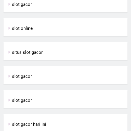
slot gacor
slot online
situs slot gacor
slot gacor
slot gacor
slot gacor hari ini