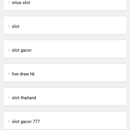
situs slot
slot
slot gacor
live draw hk
slot thailand
slot gacor 777