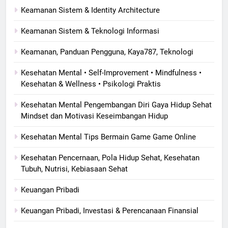
Keamanan Sistem & Identity Architecture
Keamanan Sistem & Teknologi Informasi
Keamanan, Panduan Pengguna, Kaya787, Teknologi
Kesehatan Mental • Self-Improvement • Mindfulness •
Kesehatan & Wellness • Psikologi Praktis
Kesehatan Mental Pengembangan Diri Gaya Hidup Sehat
Mindset dan Motivasi Keseimbangan Hidup
Kesehatan Mental Tips Bermain Game Game Online
Kesehatan Pencernaan, Pola Hidup Sehat, Kesehatan
Tubuh, Nutrisi, Kebiasaan Sehat
Keuangan Pribadi
Keuangan Pribadi, Investasi & Perencanaan Finansial