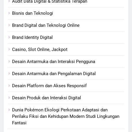
Audit Data Digital & Statistika Terapan
Bisnis dan Teknologi
Brand Digital dan Teknologi Online
Brand Identity Digital
Casino, Slot Online, Jackpot
Desain Antarmuka dan Interaksi Pengguna
Desain Antarmuka dan Pengalaman Digital
Desain Platform dan Akses Responsif
Desain Produk dan Interaksi Digital
Dunia Pokémon Ekologi Perkotaan Adaptasi dan
Perilaku Fiksi dan Kehidupan Modern Studi Lingkungan
Fantasi