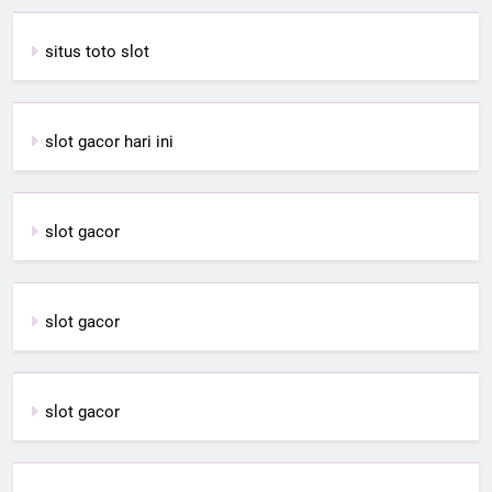
situs toto slot
slot gacor hari ini
slot gacor
slot gacor
slot gacor