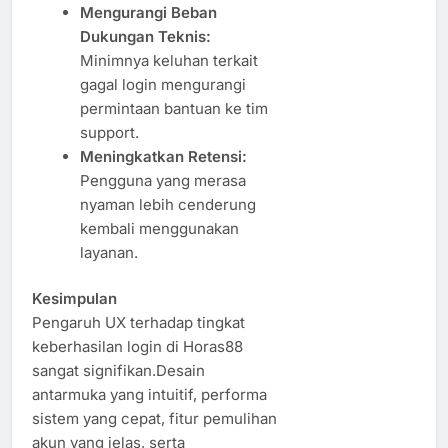
Mengurangi Beban
Dukungan Teknis:
Minimnya keluhan terkait
gagal login mengurangi
permintaan bantuan ke tim
support.
Meningkatkan Retensi:
Pengguna yang merasa
nyaman lebih cenderung
kembali menggunakan
layanan.
Kesimpulan
Pengaruh UX terhadap tingkat
keberhasilan login di Horas88
sangat signifikan.Desain
antarmuka yang intuitif, performa
sistem yang cepat, fitur pemulihan
akun yang jelas, serta