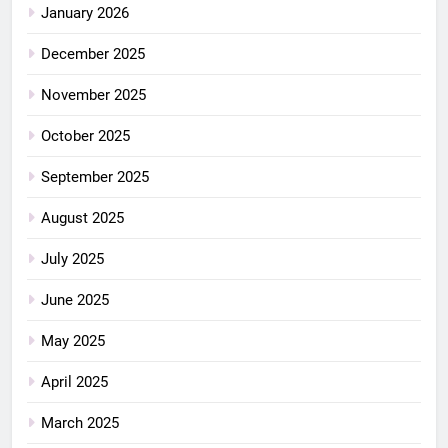
January 2026
December 2025
November 2025
October 2025
September 2025
August 2025
July 2025
June 2025
May 2025
April 2025
March 2025