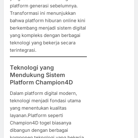
platform generasi sebelumnya.
Transformasi ini menunjukkan
bahwa platform hiburan online kini
berkembang menjadi sistem digital
yang kompleks dengan berbagai
teknologi yang bekerja secara
terintegrasi.
Teknologi yang
Mendukung Sistem
Platform Champion4D
Dalam platform digital modern,
teknologi menjadi fondasi utama
yang menentukan kualitas
layanan.Platform seperti
Champion4D togel biasanya
dibangun dengan berbagai
komponen teknologi yang bekerja