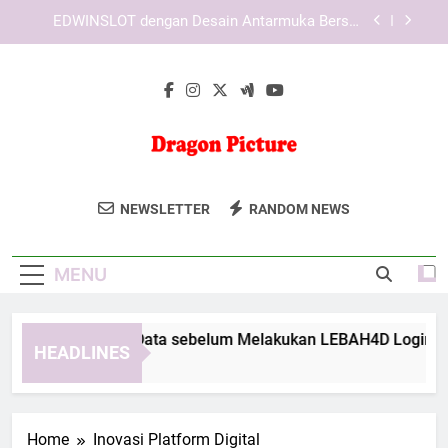
Skip
Terarah
LEBAH4D dengan Desain Antarmuka Bersih dan
to
Modern untuk Pengalaman Digital yang Nyaman
content
KAYA787 dengan Desain Antarmuka yang Bersih
dan Modern
Cara Memeriksa Data sebelum Melakukan
LEBAH4D Login dengan Aman dan Teliti
EDWINSLOT dengan Desain Antarmuka Bersih
dan Modern untuk Pengalaman yang Lebih
Dragon Picture
Terarah
Dapatkan Gambar Berkualitas Tinggi
LEBAH4D dengan Desain Antarmuka Bersih dan
NEWSLETTER
RANDOM NEWS
Modern untuk Pengalaman Digital yang Nyaman
Untuk Berbagai Kebutuhan Di Dragon
KAYA787 dengan Desain Antarmuka yang Bersih
Picture. Koleksi Visual Yang Menarik.
dan Modern
MENU
ra Memeriksa Data sebelum Melakukan LEBAH4D Login denga
HEADLINES
Weeks Ago
Home
Inovasi Platform Digital