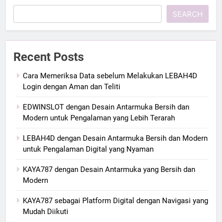
SEARCH
Recent Posts
Cara Memeriksa Data sebelum Melakukan LEBAH4D
Login dengan Aman dan Teliti
EDWINSLOT dengan Desain Antarmuka Bersih dan
Modern untuk Pengalaman yang Lebih Terarah
LEBAH4D dengan Desain Antarmuka Bersih dan Modern
untuk Pengalaman Digital yang Nyaman
KAYA787 dengan Desain Antarmuka yang Bersih dan
Modern
KAYA787 sebagai Platform Digital dengan Navigasi yang
Mudah Diikuti