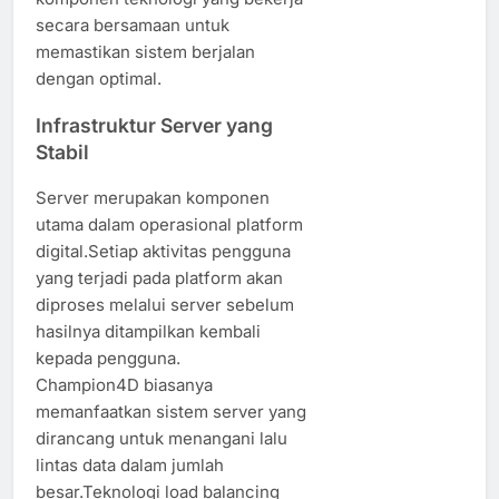
secara bersamaan untuk
memastikan sistem berjalan
dengan optimal.
Infrastruktur Server yang
Stabil
Server merupakan komponen
utama dalam operasional platform
digital.Setiap aktivitas pengguna
yang terjadi pada platform akan
diproses melalui server sebelum
hasilnya ditampilkan kembali
kepada pengguna.
Champion4D biasanya
memanfaatkan sistem server yang
dirancang untuk menangani lalu
lintas data dalam jumlah
besar.Teknologi load balancing