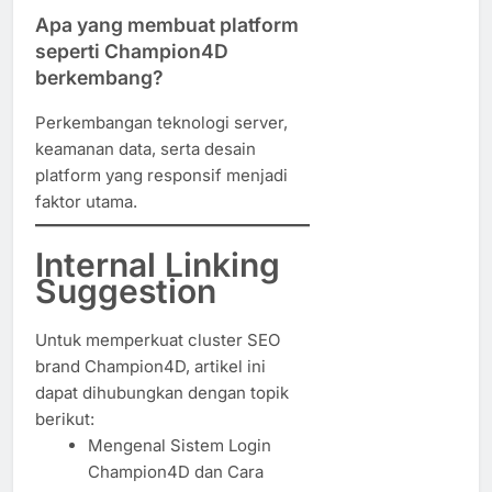
Apa yang membuat platform
seperti Champion4D
berkembang?
Perkembangan teknologi server,
keamanan data, serta desain
platform yang responsif menjadi
faktor utama.
Internal Linking
Suggestion
Untuk memperkuat cluster SEO
brand Champion4D, artikel ini
dapat dihubungkan dengan topik
berikut:
Mengenal Sistem Login
Champion4D dan Cara