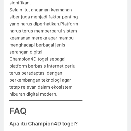
signifikan.
Selain itu, ancaman keamanan
siber juga menjadi faktor penting
yang harus diperhatikan.Platform
harus terus memperbarui sistem
keamanan mereka agar mampu
menghadapi berbagai jenis
serangan digital.
Champion4D togel sebagai
platform berbasis internet perlu
terus beradaptasi dengan
perkembangan teknologi agar
tetap relevan dalam ekosistem
hiburan digital modern.
FAQ
Apa itu Champion4D togel?