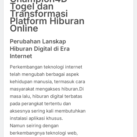
Togel dan
Transformasi
Platform Hiburan
Online
Perubahan Lanskap
Hiburan Digital di Era
Internet
Perkembangan teknologi internet
telah mengubah berbagai aspek
kehidupan manusia, termasuk cara
masyarakat mengakses hiburan.Di
masa lalu, hiburan digital terbatas
pada perangkat tertentu dan
aksesnya sering kali membutuhkan
instalasi aplikasi khusus.
Namun seiring dengan
berkembangnya teknologi web,