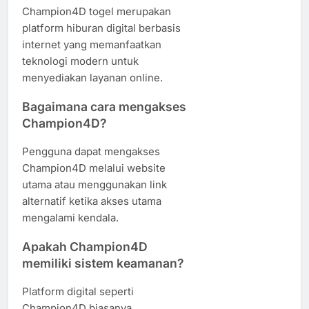
Champion4D togel merupakan
platform hiburan digital berbasis
internet yang memanfaatkan
teknologi modern untuk
menyediakan layanan online.
Bagaimana cara mengakses
Champion4D?
Pengguna dapat mengakses
Champion4D melalui website
utama atau menggunakan link
alternatif ketika akses utama
mengalami kendala.
Apakah Champion4D
memiliki sistem keamanan?
Platform digital seperti
Champion4D biasanya