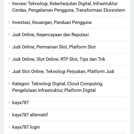
Inovasi Teknologi, Keberlanjutan Digital, Infrastruktur
Cerdas, Pengalaman Pengguna, Transformasi Ekosistem
Investasi, Keuangan, Panduan Pengguna
Judi Online, Kepercayaan dan Reputasi
Judi Online, Permainan Slot, Platform Slot
Judi Online, Slot Online, RTP Slot, Tips dan Trik
Judi Slot Online, Teknologi Perjudian, Platform Judi
Kategori: Teknologi Digital, Cloud Computing,
Pengelolaan Infrastruktur, Platform Digital
kaya787
kaya787 alternatif
kaya787 login