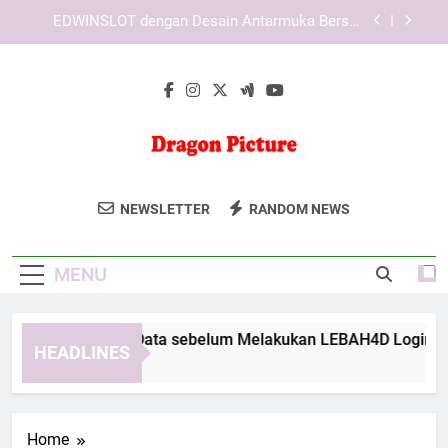
Skip
Terarah
LEBAH4D dengan Desain Antarmuka Bersih dan
to
Modern untuk Pengalaman Digital yang Nyaman
content
KAYA787 dengan Desain Antarmuka yang Bersih
dan Modern
Cara Memeriksa Data sebelum Melakukan
LEBAH4D Login dengan Aman dan Teliti
EDWINSLOT dengan Desain Antarmuka Bersih
dan Modern untuk Pengalaman yang Lebih
Dragon Picture
Terarah
Dapatkan Gambar Berkualitas Tinggi
LEBAH4D dengan Desain Antarmuka Bersih dan
NEWSLETTER
RANDOM NEWS
Modern untuk Pengalaman Digital yang Nyaman
Untuk Berbagai Kebutuhan Di Dragon
KAYA787 dengan Desain Antarmuka yang Bersih
Picture. Koleksi Visual Yang Menarik.
dan Modern
MENU
ra Memeriksa Data sebelum Melakukan LEBAH4D Login denga
HEADLINES
Weeks Ago
Home