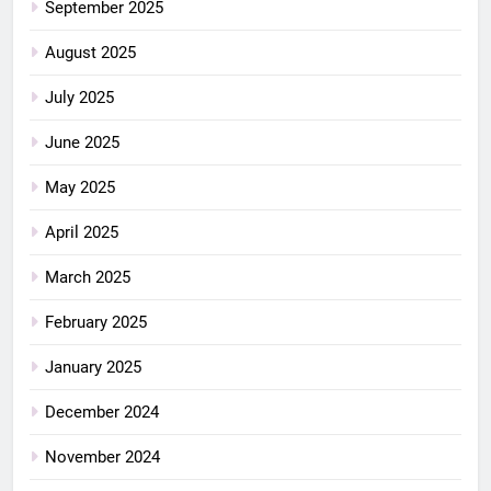
September 2025
August 2025
July 2025
June 2025
May 2025
April 2025
March 2025
February 2025
January 2025
December 2024
November 2024