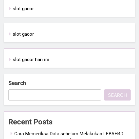
slot gacor
slot gacor
slot gacor hari ini
Search
SEARCH
Recent Posts
Cara Memeriksa Data sebelum Melakukan LEBAH4D