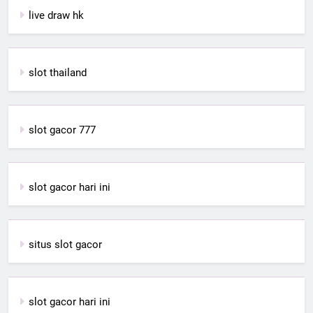
live draw hk
slot thailand
slot gacor 777
slot gacor hari ini
situs slot gacor
slot gacor hari ini