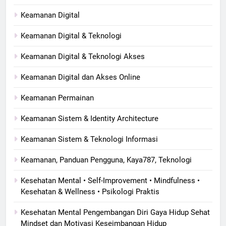
Keamanan Digital
Keamanan Digital & Teknologi
Keamanan Digital & Teknologi Akses
Keamanan Digital dan Akses Online
Keamanan Permainan
Keamanan Sistem & Identity Architecture
Keamanan Sistem & Teknologi Informasi
Keamanan, Panduan Pengguna, Kaya787, Teknologi
Kesehatan Mental • Self-Improvement • Mindfulness •
Kesehatan & Wellness • Psikologi Praktis
Kesehatan Mental Pengembangan Diri Gaya Hidup Sehat
Mindset dan Motivasi Keseimbangan Hidup