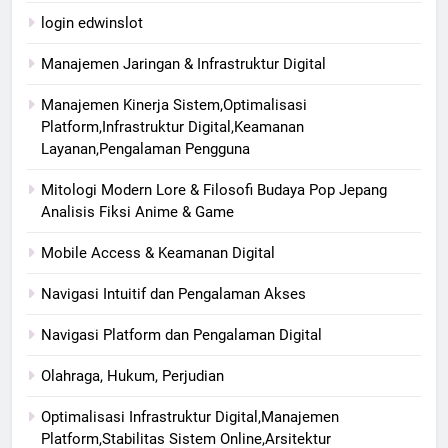
login edwinslot
Manajemen Jaringan & Infrastruktur Digital
Manajemen Kinerja Sistem,Optimalisasi
Platform,Infrastruktur Digital,Keamanan
Layanan,Pengalaman Pengguna
Mitologi Modern Lore & Filosofi Budaya Pop Jepang
Analisis Fiksi Anime & Game
Mobile Access & Keamanan Digital
Navigasi Intuitif dan Pengalaman Akses
Navigasi Platform dan Pengalaman Digital
Olahraga, Hukum, Perjudian
Optimalisasi Infrastruktur Digital,Manajemen
Platform,Stabilitas Sistem Online,Arsitektur