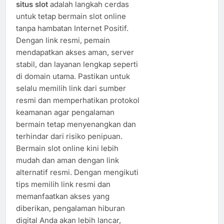
situs slot
adalah langkah cerdas
untuk tetap bermain slot online
tanpa hambatan Internet Positif.
Dengan link resmi, pemain
mendapatkan akses aman, server
stabil, dan layanan lengkap seperti
di domain utama. Pastikan untuk
selalu memilih link dari sumber
resmi dan memperhatikan protokol
keamanan agar pengalaman
bermain tetap menyenangkan dan
terhindar dari risiko penipuan.
Bermain slot online kini lebih
mudah dan aman dengan link
alternatif resmi. Dengan mengikuti
tips memilih link resmi dan
memanfaatkan akses yang
diberikan, pengalaman hiburan
digital Anda akan lebih lancar,