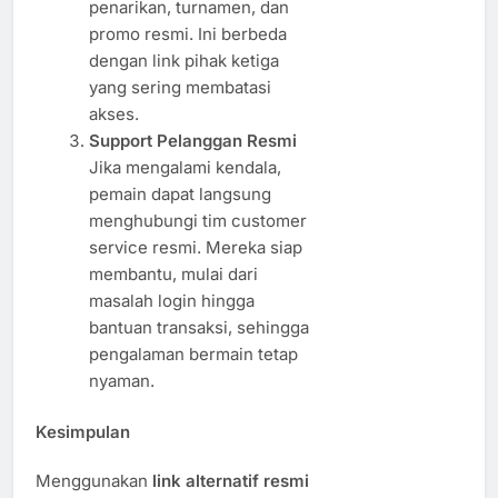
penarikan, turnamen, dan
promo resmi. Ini berbeda
dengan link pihak ketiga
yang sering membatasi
akses.
Support Pelanggan Resmi
Jika mengalami kendala,
pemain dapat langsung
menghubungi tim customer
service resmi. Mereka siap
membantu, mulai dari
masalah login hingga
bantuan transaksi, sehingga
pengalaman bermain tetap
nyaman.
Kesimpulan
Menggunakan
link alternatif resmi