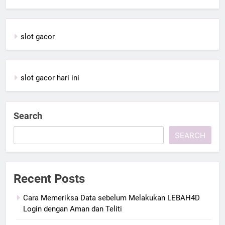
slot gacor
slot gacor hari ini
Search
SEARCH
Recent Posts
Cara Memeriksa Data sebelum Melakukan LEBAH4D
Login dengan Aman dan Teliti