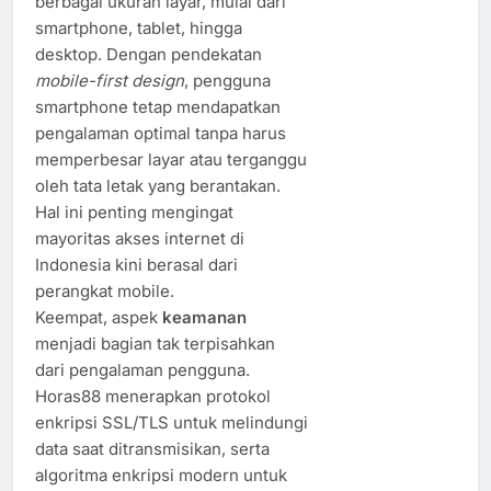
berbagai ukuran layar, mulai dari
smartphone, tablet, hingga
desktop. Dengan pendekatan
mobile-first design
, pengguna
smartphone tetap mendapatkan
pengalaman optimal tanpa harus
memperbesar layar atau terganggu
oleh tata letak yang berantakan.
Hal ini penting mengingat
mayoritas akses internet di
Indonesia kini berasal dari
perangkat mobile.
Keempat, aspek
keamanan
menjadi bagian tak terpisahkan
dari pengalaman pengguna.
Horas88 menerapkan protokol
enkripsi SSL/TLS untuk melindungi
data saat ditransmisikan, serta
algoritma enkripsi modern untuk