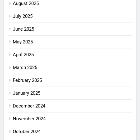
August 2025
July 2025
June 2025
May 2025
April 2025
March 2025
February 2025
January 2025
December 2024
November 2024
October 2024