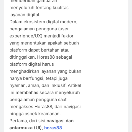
memberikan gambaran
menyeluruh tentang kualitas
layanan digital.
Dalam ekosistem digital modern,
pengalaman pengguna (user
experience/UX) menjadi faktor
yang menentukan apakah sebuah
platform dapat bertahan atau
ditinggalkan. Horas88 sebagai
platform digital harus
menghadirkan layanan yang bukan
hanya berfungsi, tetapi juga
nyaman, aman, dan inklusif. Artikel
ini membahas secara menyeluruh
pengalaman pengguna saat
mengakses Horas88, dari navigasi
hingga aspek keamanan.
Pertama, dari sisi
navigasi dan
antarmuka (UI)
,
horas88