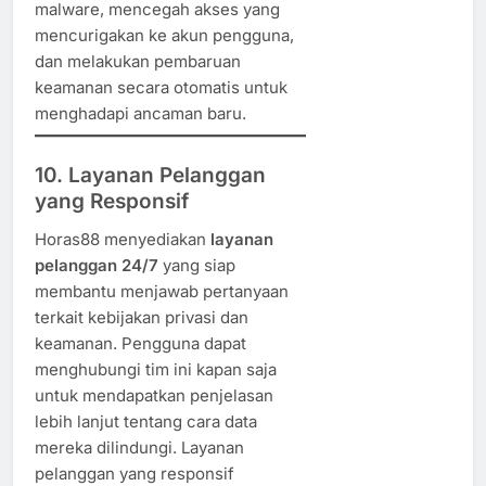
malware, mencegah akses yang
mencurigakan ke akun pengguna,
dan melakukan pembaruan
keamanan secara otomatis untuk
menghadapi ancaman baru.
10. Layanan Pelanggan
yang Responsif
Horas88 menyediakan
layanan
pelanggan 24/7
yang siap
membantu menjawab pertanyaan
terkait kebijakan privasi dan
keamanan. Pengguna dapat
menghubungi tim ini kapan saja
untuk mendapatkan penjelasan
lebih lanjut tentang cara data
mereka dilindungi. Layanan
pelanggan yang responsif