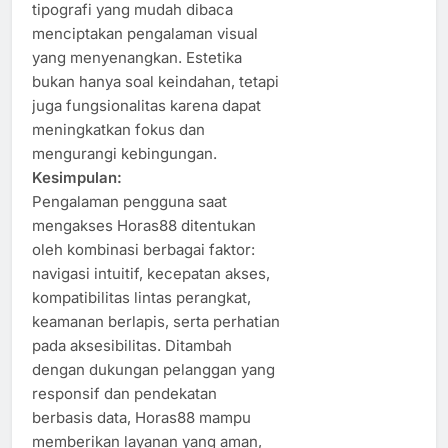
tipografi yang mudah dibaca
menciptakan pengalaman visual
yang menyenangkan. Estetika
bukan hanya soal keindahan, tetapi
juga fungsionalitas karena dapat
meningkatkan fokus dan
mengurangi kebingungan.
Kesimpulan:
Pengalaman pengguna saat
mengakses Horas88 ditentukan
oleh kombinasi berbagai faktor:
navigasi intuitif, kecepatan akses,
kompatibilitas lintas perangkat,
keamanan berlapis, serta perhatian
pada aksesibilitas. Ditambah
dengan dukungan pelanggan yang
responsif dan pendekatan
berbasis data, Horas88 mampu
memberikan layanan yang aman,