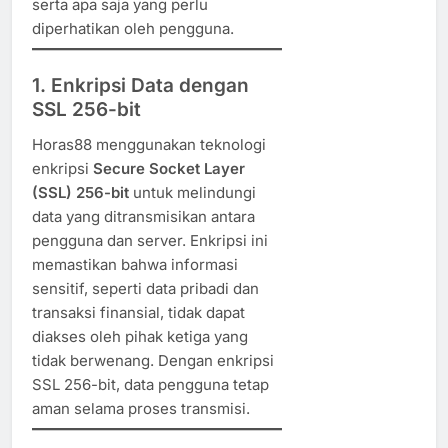
serta apa saja yang perlu
diperhatikan oleh pengguna.​
1. Enkripsi Data dengan
SSL 256-bit
Horas88 menggunakan teknologi
enkripsi
Secure Socket Layer
(SSL) 256-bit
untuk melindungi
data yang ditransmisikan antara
pengguna dan server. Enkripsi ini
memastikan bahwa informasi
sensitif, seperti data pribadi dan
transaksi finansial, tidak dapat
diakses oleh pihak ketiga yang
tidak berwenang. Dengan enkripsi
SSL 256-bit, data pengguna tetap
aman selama proses transmisi. ​