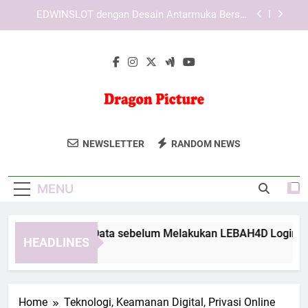
Skip
Terarah
LEBAH4D dengan Desain Antarmuka Bersih dan
to
Modern untuk Pengalaman Digital yang Nyaman
content
KAYA787 dengan Desain Antarmuka yang Bersih
dan Modern
Cara Memeriksa Data sebelum Melakukan
LEBAH4D Login dengan Aman dan Teliti
EDWINSLOT dengan Desain Antarmuka Bersih
dan Modern untuk Pengalaman yang Lebih
Dragon Picture
Terarah
Dapatkan Gambar Berkualitas Tinggi
LEBAH4D dengan Desain Antarmuka Bersih dan
NEWSLETTER
RANDOM NEWS
Modern untuk Pengalaman Digital yang Nyaman
Untuk Berbagai Kebutuhan Di Dragon
KAYA787 dengan Desain Antarmuka yang Bersih
Picture. Koleksi Visual Yang Menarik.
dan Modern
MENU
ra Memeriksa Data sebelum Melakukan LEBAH4D Login denga
HEADLINES
Weeks Ago
Home
Teknologi, Keamanan Digital, Privasi Online