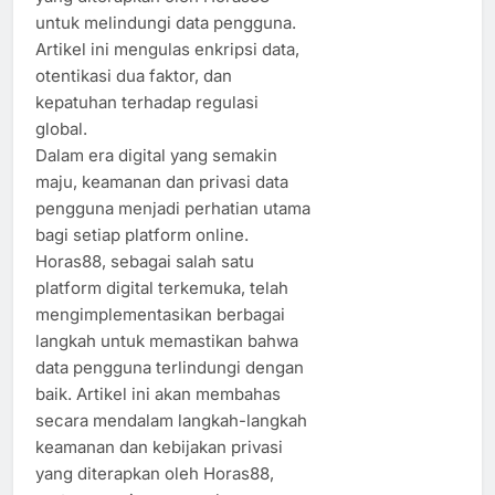
untuk melindungi data pengguna.
Artikel ini mengulas enkripsi data,
otentikasi dua faktor, dan
kepatuhan terhadap regulasi
global.
Dalam era digital yang semakin
maju, keamanan dan privasi data
pengguna menjadi perhatian utama
bagi setiap platform online.
Horas88, sebagai salah satu
platform digital terkemuka, telah
mengimplementasikan berbagai
langkah untuk memastikan bahwa
data pengguna terlindungi dengan
baik. Artikel ini akan membahas
secara mendalam langkah-langkah
keamanan dan kebijakan privasi
yang diterapkan oleh Horas88,