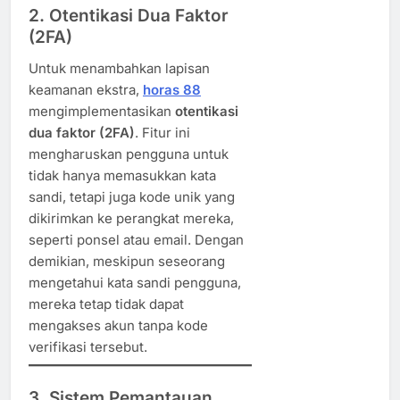
2. Otentikasi Dua Faktor
(2FA)
Untuk menambahkan lapisan
keamanan ekstra,
horas 88
mengimplementasikan
otentikasi
dua faktor (2FA)
. Fitur ini
mengharuskan pengguna untuk
tidak hanya memasukkan kata
sandi, tetapi juga kode unik yang
dikirimkan ke perangkat mereka,
seperti ponsel atau email. Dengan
demikian, meskipun seseorang
mengetahui kata sandi pengguna,
mereka tetap tidak dapat
mengakses akun tanpa kode
verifikasi tersebut. ​
3. Sistem Pemantauan