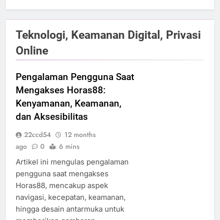
Teknologi, Keamanan Digital, Privasi
Online
Pengalaman Pengguna Saat
Mengakses Horas88:
Kenyamanan, Keamanan,
dan Aksesibilitas
22ccd54
12 months
ago
0
6 mins
Artikel ini mengulas pengalaman
pengguna saat mengakses
Horas88, mencakup aspek
navigasi, kecepatan, keamanan,
hingga desain antarmuka untuk