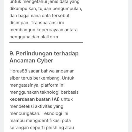
untuk mengetahui jenis data yang
dikumpulkan, tujuan pengumpulan,
dan bagaimana data tersebut
disimpan. Transparansi ini
membangun kepercayaan antara
pengguna dan platform. ​
9. Perlindungan terhadap
Ancaman Cyber
Horas88 sadar bahwa ancaman
siber terus berkembang. Untuk
mengatasinya, platform ini
menggunakan teknologi berbasis
kecerdasan buatan (AI)
untuk
mendeteksi aktivitas yang
mencurigakan. Teknologi ini
mampu mengidentifikasi pola
serangan seperti phishing atau