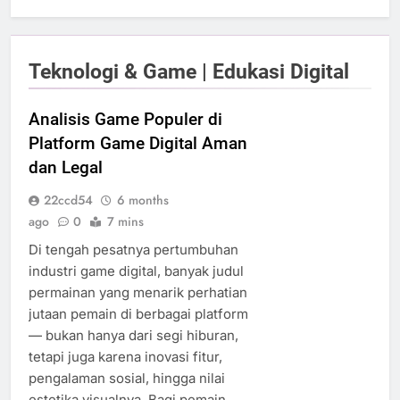
Teknologi & Game | Edukasi Digital
Analisis Game Populer di
Platform Game Digital Aman
dan Legal
22ccd54
6 months
ago
0
7 mins
Di tengah pesatnya pertumbuhan
industri game digital, banyak judul
permainan yang menarik perhatian
jutaan pemain di berbagai platform
— bukan hanya dari segi hiburan,
tetapi juga karena inovasi fitur,
pengalaman sosial, hingga nilai
estetika visualnya. Bagi pemain