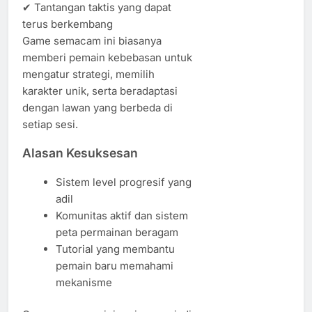
✔ Tantangan taktis yang dapat
terus berkembang
Game semacam ini biasanya
memberi pemain kebebasan untuk
mengatur strategi, memilih
karakter unik, serta beradaptasi
dengan lawan yang berbeda di
setiap sesi.
Alasan Kesuksesan
Sistem level progresif yang
adil
Komunitas aktif dan sistem
peta permainan beragam
Tutorial yang membantu
pemain baru memahami
mekanisme