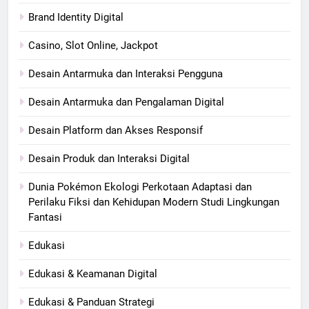
Brand Identity Digital
Casino, Slot Online, Jackpot
Desain Antarmuka dan Interaksi Pengguna
Desain Antarmuka dan Pengalaman Digital
Desain Platform dan Akses Responsif
Desain Produk dan Interaksi Digital
Dunia Pokémon Ekologi Perkotaan Adaptasi dan
Perilaku Fiksi dan Kehidupan Modern Studi Lingkungan
Fantasi
Edukasi
Edukasi & Keamanan Digital
Edukasi & Panduan Strategi