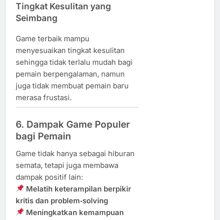
Tingkat Kesulitan yang
Seimbang
Game terbaik mampu
menyesuaikan tingkat kesulitan
sehingga tidak terlalu mudah bagi
pemain berpengalaman, namun
juga tidak membuat pemain baru
merasa frustasi.
6. Dampak Game Populer
bagi Pemain
Game tidak hanya sebagai hiburan
semata, tetapi juga membawa
dampak positif lain:
Melatih keterampilan berpikir
kritis dan problem‑solving
Meningkatkan kemampuan