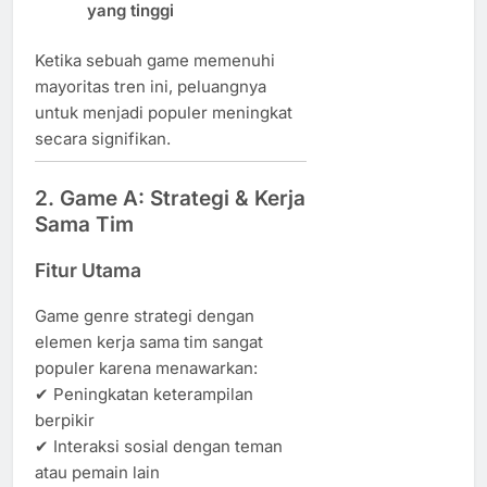
yang tinggi
Ketika sebuah game memenuhi
mayoritas tren ini, peluangnya
untuk menjadi populer meningkat
secara signifikan.
2. Game A: Strategi & Kerja
Sama Tim
Fitur Utama
Game genre strategi dengan
elemen kerja sama tim sangat
populer karena menawarkan:
✔ Peningkatan keterampilan
berpikir
✔ Interaksi sosial dengan teman
atau pemain lain