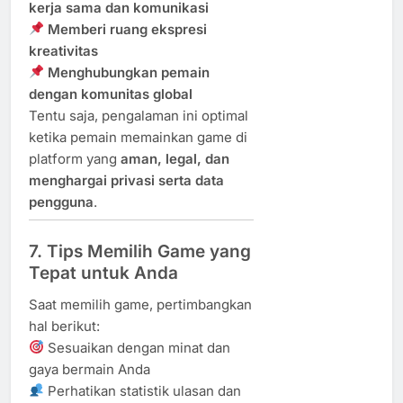
kerja sama dan komunikasi
Memberi ruang ekspresi
kreativitas
Menghubungkan pemain
dengan komunitas global
Tentu saja, pengalaman ini optimal
ketika pemain memainkan game di
platform yang
aman, legal, dan
menghargai privasi serta data
pengguna
.
7. Tips Memilih Game yang
Tepat untuk Anda
Saat memilih game, pertimbangkan
hal berikut:
Sesuaikan dengan minat dan
gaya bermain Anda
Perhatikan statistik ulasan dan