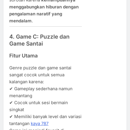
menggabungkan hiburan dengan
pengalaman naratif yang
mendalam
.
4. Game C: Puzzle dan
Game Santai
Fitur Utama
Genre puzzle dan game santai
sangat cocok untuk semua
kalangan karena:
✔ Gameplay sederhana namun
menantang
✔ Cocok untuk sesi bermain
singkat
✔ Memiliki banyak level dan variasi
tantangan
kaya 787