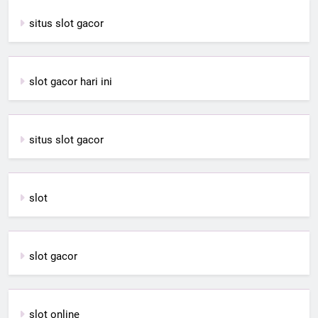
situs slot gacor
slot gacor hari ini
situs slot gacor
slot
slot gacor
slot online