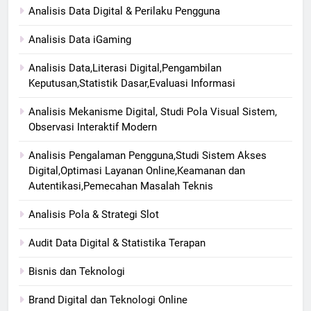
Analisis Data Digital & Perilaku Pengguna
Analisis Data iGaming
Analisis Data,Literasi Digital,Pengambilan
Keputusan,Statistik Dasar,Evaluasi Informasi
Analisis Mekanisme Digital, Studi Pola Visual Sistem,
Observasi Interaktif Modern
Analisis Pengalaman Pengguna,Studi Sistem Akses
Digital,Optimasi Layanan Online,Keamanan dan
Autentikasi,Pemecahan Masalah Teknis
Analisis Pola & Strategi Slot
Audit Data Digital & Statistika Terapan
Bisnis dan Teknologi
Brand Digital dan Teknologi Online