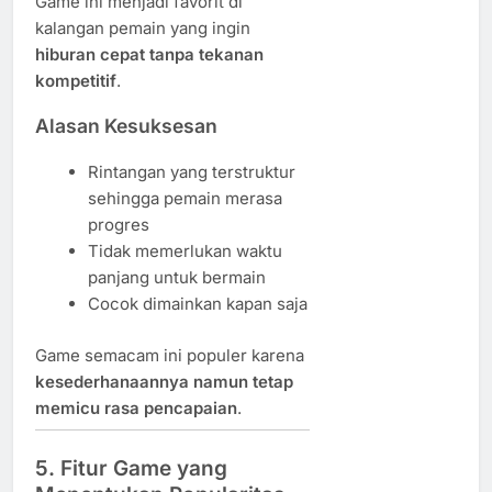
Game ini menjadi favorit di
kalangan pemain yang ingin
hiburan cepat tanpa tekanan
kompetitif
.
Alasan Kesuksesan
Rintangan yang terstruktur
sehingga pemain merasa
progres
Tidak memerlukan waktu
panjang untuk bermain
Cocok dimainkan kapan saja
Game semacam ini populer karena
kesederhanaannya namun tetap
memicu rasa pencapaian
.
5. Fitur Game yang