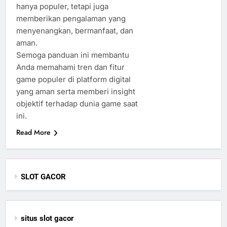
hanya populer, tetapi juga
memberikan pengalaman yang
menyenangkan, bermanfaat, dan
aman.
Semoga panduan ini membantu
Anda memahami tren dan fitur
game populer di platform digital
yang aman serta memberi insight
objektif terhadap dunia game saat
ini.
Read More
SLOT GACOR
situs slot gacor