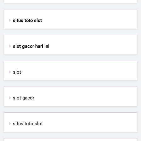
situs toto slot
slot gacor hari ini
slot
slot gacor
situs toto slot