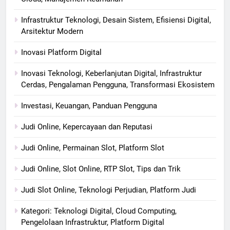
Infrastruktur Teknologi, Desain Sistem, Efisiensi Digital,
Arsitektur Modern
Inovasi Platform Digital
Inovasi Teknologi, Keberlanjutan Digital, Infrastruktur
Cerdas, Pengalaman Pengguna, Transformasi Ekosistem
Investasi, Keuangan, Panduan Pengguna
Judi Online, Kepercayaan dan Reputasi
Judi Online, Permainan Slot, Platform Slot
Judi Online, Slot Online, RTP Slot, Tips dan Trik
Judi Slot Online, Teknologi Perjudian, Platform Judi
Kategori: Teknologi Digital, Cloud Computing,
Pengelolaan Infrastruktur, Platform Digital