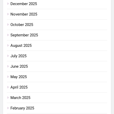
December 2025
November 2025
October 2025
September 2025
August 2025
July 2025
June 2025
May 2025
April 2025
March 2025
February 2025