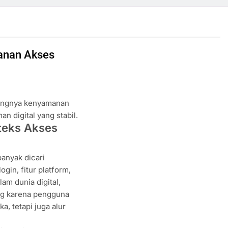
anan Akses
ngnya kenyamanan
n digital yang stabil.
teks Akses
anyak dicari
gin, fitur platform,
am dunia digital,
ng karena pengguna
, tetapi juga alur