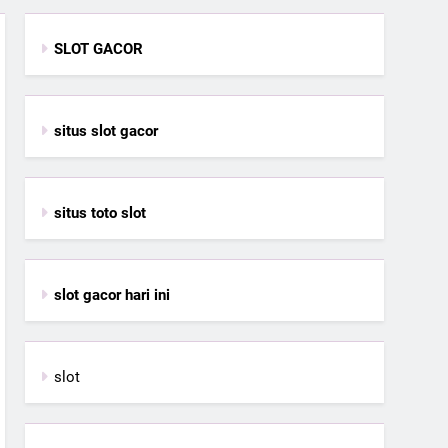
SLOT GACOR
situs slot gacor
situs toto slot
slot gacor hari ini
slot