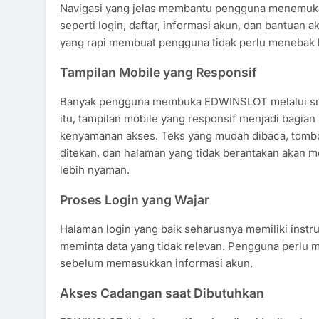
Navigasi yang jelas membantu pengguna menemuka
seperti login, daftar, informasi akun, dan bantuan 
yang rapi membuat pengguna tidak perlu menebak l
Tampilan Mobile yang Responsif
Banyak pengguna membuka EDWINSLOT melalui sm
itu, tampilan mobile yang responsif menjadi bagian 
kenyamanan akses. Teks yang mudah dibaca, tomb
ditekan, dan halaman yang tidak berantakan akan
lebih nyaman.
Proses Login yang Wajar
Halaman login yang baik seharusnya memiliki instruk
meminta data yang tidak relevan. Pengguna perlu
sebelum memasukkan informasi akun.
Akses Cadangan saat Dibutuhkan