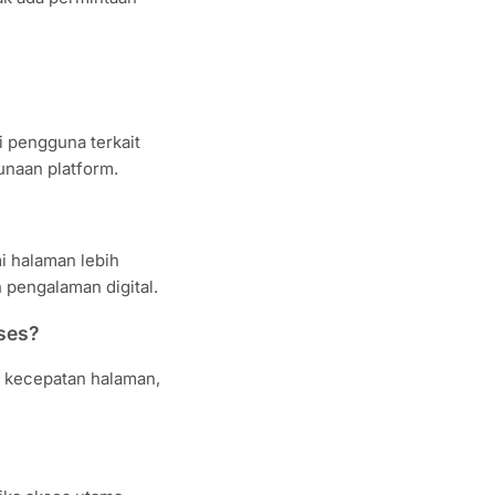
i pengguna terkait
unaan platform.
 halaman lebih
pengalaman digital.
ses?
, kecepatan halaman,