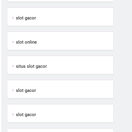
slot gacor
slot online
situs slot gacor
slot gacor
slot gacor