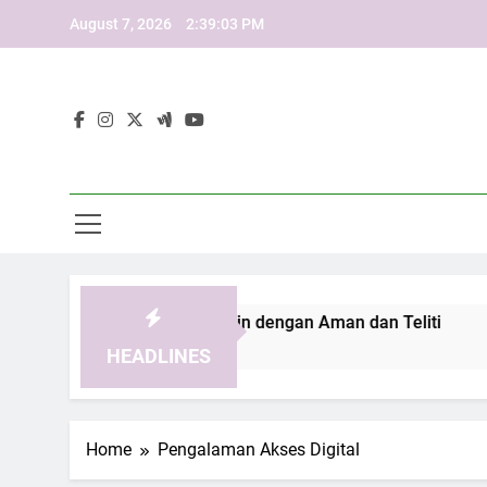
Skip
August 7, 2026
2:39:04 PM
to
content
Dra
Dapatkan G
kan LEBAH4D Login dengan Aman dan Teliti
EDWINSLOT 
2 Weeks Ago
HEADLINES
Home
Pengalaman Akses Digital