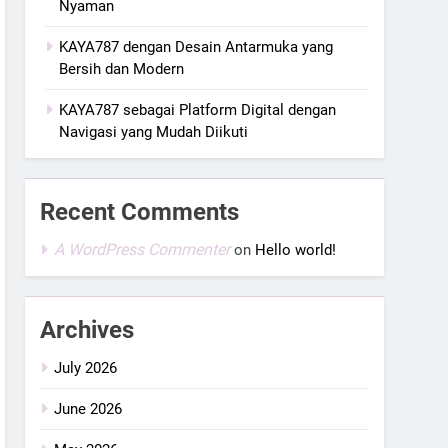
Nyaman
KAYA787 dengan Desain Antarmuka yang
Bersih dan Modern
KAYA787 sebagai Platform Digital dengan
Navigasi yang Mudah Diikuti
Recent Comments
A WordPress Commenter
on
Hello world!
Archives
July 2026
June 2026