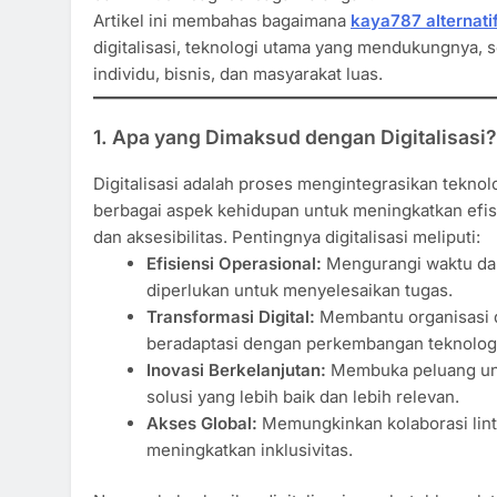
Artikel ini membahas bagaimana
kaya787 alternati
digitalisasi, teknologi utama yang mendukungnya,
individu, bisnis, dan masyarakat luas.
1. Apa yang Dimaksud dengan Digitalisasi?
Digitalisasi adalah proses mengintegrasikan teknolo
berbagai aspek kehidupan untuk meningkatkan efisie
dan aksesibilitas. Pentingnya digitalisasi meliputi:
Efisiensi Operasional:
Mengurangi waktu da
diperlukan untuk menyelesaikan tugas.
Transformasi Digital:
Membantu organisasi d
beradaptasi dengan perkembangan teknologi
Inovasi Berkelanjutan:
Membuka peluang un
solusi yang lebih baik dan lebih relevan.
Akses Global:
Memungkinkan kolaborasi lint
meningkatkan inklusivitas.