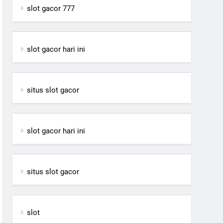
slot gacor 777
slot gacor hari ini
situs slot gacor
slot gacor hari ini
situs slot gacor
slot