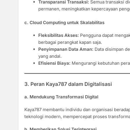
Transparansi Transaksi:
Semua transaksi di
permanen, meningkatkan kepercayaan peng
c. Cloud Computing untuk Skalabilitas
Fleksibilitas Akses:
Pengguna dapat mengaks
berbagai perangkat kapan saja.
Penyimpanan Data Aman:
Data disimpan de
yang andal.
Efisiensi Biaya:
Mengurangi kebutuhan perang
3. Peran Kaya787 dalam Digitalisasi
a. Mendukung Transformasi Digital
Kaya787 membantu individu dan organisasi berada
teknologi modern, mempercepat proses transformas
b. Memberikan Solusi Terintegrasi