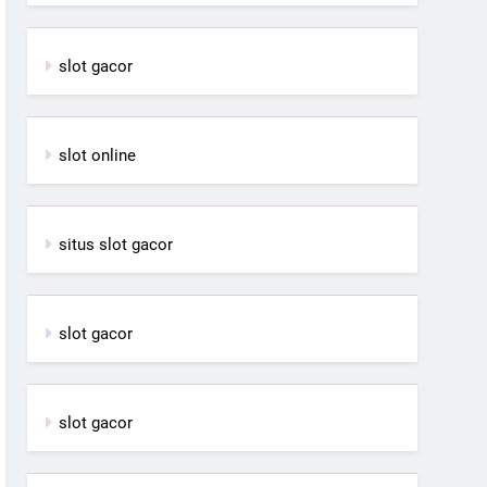
slot gacor
slot online
situs slot gacor
slot gacor
slot gacor