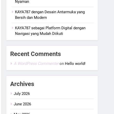
Nyaman
KAYA787 dengan Desain Antarmuka yang
Bersih dan Modern
KAYA787 sebagai Platform Digital dengan
Navigasi yang Mudah Diikuti
Recent Comments
A WordPress Commenter
on
Hello world!
Archives
July 2026
June 2026