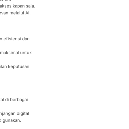
kses kapan saja.
an melalui AI.
 efisiensi dan
maksimal untuk
lan keputusan
al di berbagai
jangan digital
digunakan.