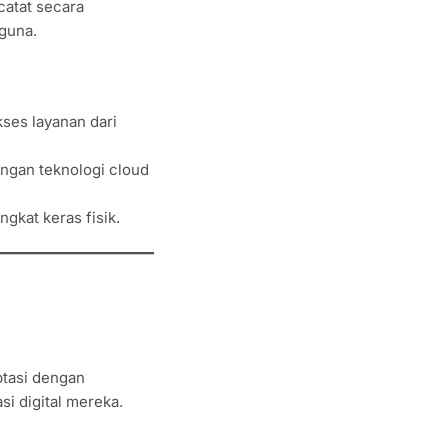
catat secara
guna.
es layanan dari
ngan teknologi cloud
kat keras fisik.
ptasi dengan
i digital mereka.