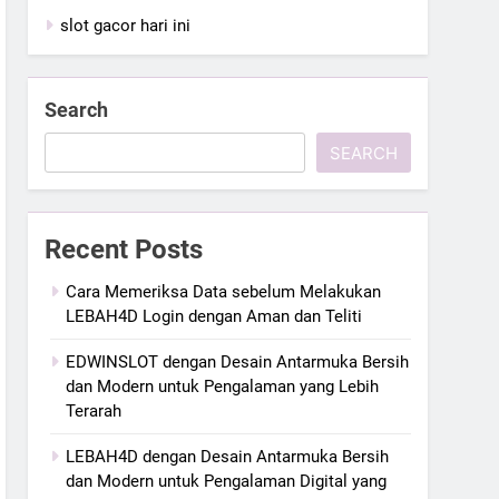
slot gacor hari ini
Search
SEARCH
Recent Posts
Cara Memeriksa Data sebelum Melakukan
LEBAH4D Login dengan Aman dan Teliti
EDWINSLOT dengan Desain Antarmuka Bersih
dan Modern untuk Pengalaman yang Lebih
Terarah
LEBAH4D dengan Desain Antarmuka Bersih
dan Modern untuk Pengalaman Digital yang