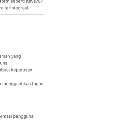
tform seperti Kaya787
 terintegrasi.
aman yang
una.
uat keputusan
 menggantikan tugas
ormasi pengguna