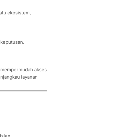
atu ekosistem,
 keputusan.
7 mempermudah akses
enjangkau layanan
isien.