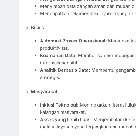
Menyimpan data dengan aman dan mudah dia
Mendapatkan rekomendasi layanan yang relev
b. Bisnis
Automasi Proses Operasional:
Meningkatkan
produktivitas.
Keamanan Data:
Memberikan perlindungan 
informasi sensitif.
Analitik Berbasis Data:
Membantu pengambi
strategis.
c. Masyarakat
Inklusi Teknologi:
Meningkatkan literasi digit
kalangan masyarakat.
Akses yang Lebih Luas:
Menjembatani kesen
melalui layanan yang terjangkau dan mudah 