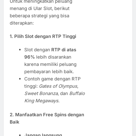
Untuk meningkatkan peluang
menang di Ular Slot, berikut
beberapa strategi yang bisa
diterapkan:
1. Pilih Slot dengan RTP Tinggi
Slot dengan
RTP di atas
96%
lebih disarankan
karena memiliki peluang
pembayaran lebih baik.
Contoh game dengan RTP
tinggi:
Gates of Olympus
,
Sweet Bonanza
, dan
Buffalo
King Megaways
.
2. Manfaatkan Free Spins dengan
Baik
Jangan langsung