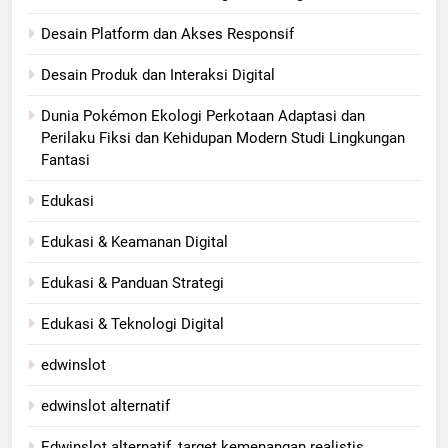
Desain Platform dan Akses Responsif
Desain Produk dan Interaksi Digital
Dunia Pokémon Ekologi Perkotaan Adaptasi dan
Perilaku Fiksi dan Kehidupan Modern Studi Lingkungan
Fantasi
Edukasi
Edukasi & Keamanan Digital
Edukasi & Panduan Strategi
Edukasi & Teknologi Digital
edwinslot
edwinslot alternatif
Edwinslot alternatif, target kemenangan realistis,