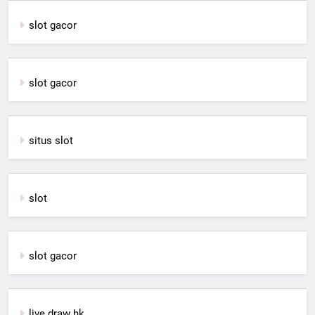
slot gacor
slot gacor
situs slot
slot
slot gacor
live draw hk