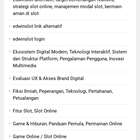
strategi slot online, manajemen modal slot, bermain
aman di slot
edwinslot link alternatif
edwinslot login
Ekosistem Digital Modern, Teknologi Interaktif, Sistem
dan Struktur Platform, Pengalaman Pengguna, Inovasi
Multimedia
Evaluasi UX & Akses Brand Digital
Fiksi Ilmiah, Peperangan, Teknologi, Pertahanan,
Petualangan
Fitur Slot, Slot Online
Game & Hiburan, Panduan Pemula, Permainan Online
Game Online / Slot Online