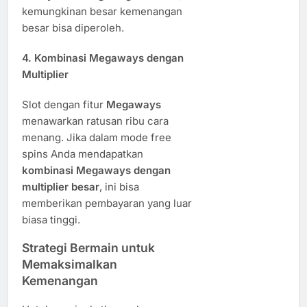
kemungkinan besar kemenangan
besar bisa diperoleh.
4. Kombinasi Megaways dengan
Multiplier
Slot dengan fitur
Megaways
menawarkan ratusan ribu cara
menang. Jika dalam mode free
spins Anda mendapatkan
kombinasi Megaways dengan
multiplier besar
, ini bisa
memberikan pembayaran yang luar
biasa tinggi.
Strategi Bermain untuk
Memaksimalkan
Kemenangan