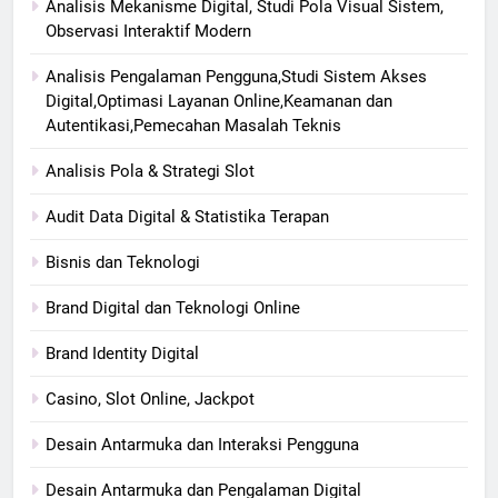
Analisis Mekanisme Digital, Studi Pola Visual Sistem,
Observasi Interaktif Modern
Analisis Pengalaman Pengguna,Studi Sistem Akses
Digital,Optimasi Layanan Online,Keamanan dan
Autentikasi,Pemecahan Masalah Teknis
Analisis Pola & Strategi Slot
Audit Data Digital & Statistika Terapan
Bisnis dan Teknologi
Brand Digital dan Teknologi Online
Brand Identity Digital
Casino, Slot Online, Jackpot
Desain Antarmuka dan Interaksi Pengguna
Desain Antarmuka dan Pengalaman Digital