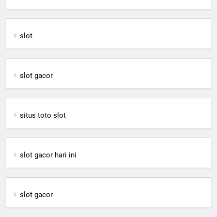
slot
slot gacor
situs toto slot
slot gacor hari ini
slot gacor