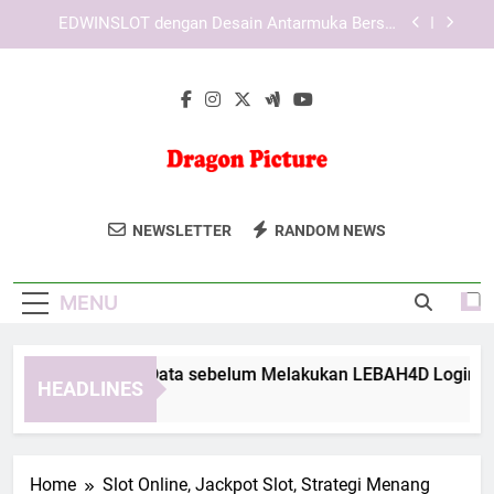
Skip
Terarah
LEBAH4D dengan Desain Antarmuka Bersih dan
to
Modern untuk Pengalaman Digital yang Nyaman
content
KAYA787 dengan Desain Antarmuka yang Bersih
dan Modern
Cara Memeriksa Data sebelum Melakukan
LEBAH4D Login dengan Aman dan Teliti
EDWINSLOT dengan Desain Antarmuka Bersih
dan Modern untuk Pengalaman yang Lebih
Dragon Picture
Terarah
Dapatkan Gambar Berkualitas Tinggi
LEBAH4D dengan Desain Antarmuka Bersih dan
NEWSLETTER
RANDOM NEWS
Modern untuk Pengalaman Digital yang Nyaman
Untuk Berbagai Kebutuhan Di Dragon
KAYA787 dengan Desain Antarmuka yang Bersih
Picture. Koleksi Visual Yang Menarik.
dan Modern
MENU
ra Memeriksa Data sebelum Melakukan LEBAH4D Login denga
HEADLINES
Weeks Ago
Home
Slot Online, Jackpot Slot, Strategi Menang