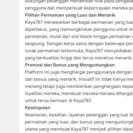
dukungan pelanggan menambah nilai pada pengal
pengguna dan memperkuat kepercayaan mereka pa
Pilihan Permainan yang Luas dan Menarik
Kaya787 menawarkan berbagai permainan yang luas
diperbarui, yang memungkinkan pengguna untuk me
permainan, mulai dari slot klasik hingga permainan
langsung. Dengan kerja sama dengan beberapa pen
lunak permainan terkemuka, Kaya787 menyediakan
yang berkualitas tinggi dan terus menerus menarik.
Promosi dan Bonus yang Menguntungkan
Platform ini juga menghargai penggunanya dengan
dan bonus yang menarik. Inisiatif ini tidak hanya 
menang tetapi juga memberikan penghargaan kepa
loyalitas mereka, membuat mereka merasa diharga
untuk terus bermain di Kaya787.
Kesimpulan
Keamanan, keadilan, layanan pelanggan yang luar bi
permainan yang luas, dan bonus yang menguntung
utama yang membuat Kaya787 menjadi pilihan ideal