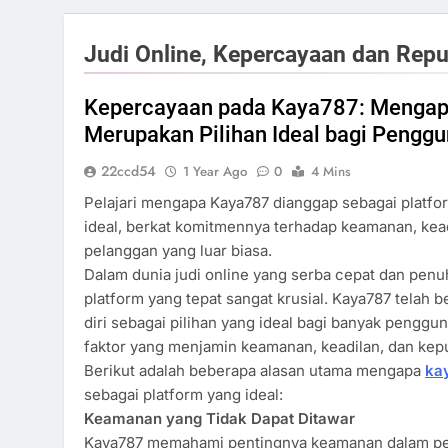
Judi Online, Kepercayaan dan Repu
Kepercayaan pada Kaya787: Mengapa
Merupakan Pilihan Ideal bagi Pengg
22ccd54
1 Year Ago
0
4 Mins
Pelajari mengapa Kaya787 dianggap sebagai platfor
ideal, berkat komitmennya terhadap keamanan, kead
pelanggan yang luar biasa.
Dalam dunia judi online yang serba cepat dan penu
platform yang tepat sangat krusial. Kaya787 telah 
diri sebagai pilihan yang ideal bagi banyak penggu
faktor yang menjamin keamanan, keadilan, dan ke
Berikut adalah beberapa alasan utama mengapa
ka
sebagai platform yang ideal:
Keamanan yang Tidak Dapat Ditawar
Kaya787 memahami pentingnya keamanan dalam pen