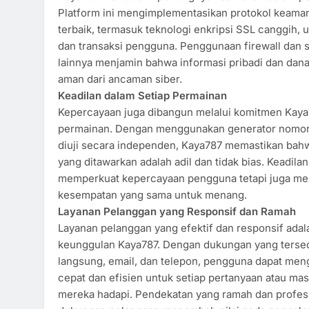
Platform ini mengimplementasikan protokol keama
terbaik, termasuk teknologi enkripsi SSL canggih, 
dan transaksi pengguna. Penggunaan firewall dan
lainnya menjamin bahwa informasi pribadi dan dan
aman dari ancaman siber.
Keadilan dalam Setiap Permainan
Kepercayaan juga dibangun melalui komitmen Kaya
permainan. Dengan menggunakan generator nomor
diuji secara independen, Kaya787 memastikan bah
yang ditawarkan adalah adil dan tidak bias. Keadilan
memperkuat kepercayaan pengguna tetapi juga me
kesempatan yang sama untuk menang.
Layanan Pelanggan yang Responsif dan Ramah
Layanan pelanggan yang efektif dan responsif adal
keunggulan Kaya787. Dengan dukungan yang tersedi
langsung, email, dan telepon, pengguna dapat men
cepat dan efisien untuk setiap pertanyaan atau ma
mereka hadapi. Pendekatan yang ramah dan profesi