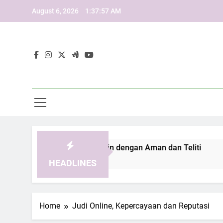
Skip
August 6, 2026
1:37:58 AM
to
content
Dra
Dapatkan G
kan LEBAH4D Login dengan Aman dan Teliti
EDWINSLOT 
2 Weeks Ago
HEADLINES
Home
Judi Online, Kepercayaan dan Reputasi