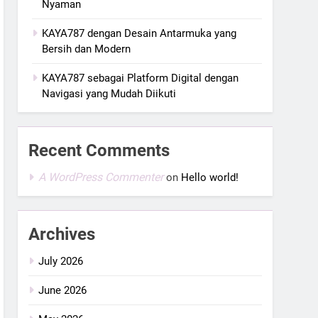
Nyaman
KAYA787 dengan Desain Antarmuka yang
Bersih dan Modern
KAYA787 sebagai Platform Digital dengan
Navigasi yang Mudah Diikuti
Recent Comments
A WordPress Commenter
on
Hello world!
Archives
July 2026
June 2026