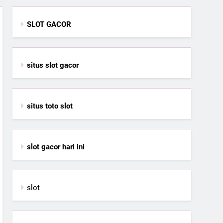
SLOT GACOR
situs slot gacor
situs toto slot
slot gacor hari ini
slot