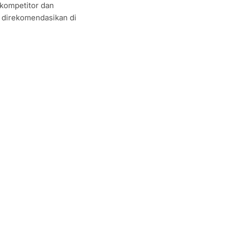
 kompetitor dan
 direkomendasikan di