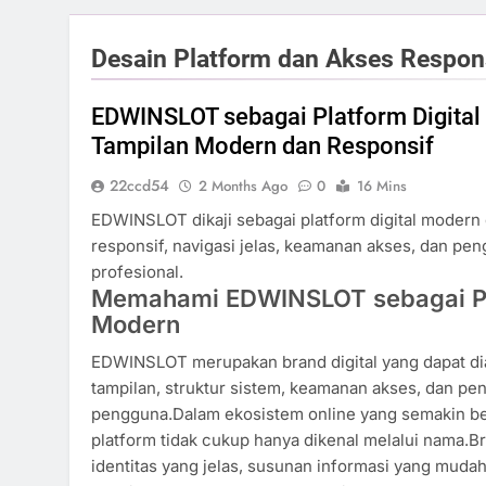
Desain Platform dan Akses Respon
EDWINSLOT sebagai Platform Digital
Tampilan Modern dan Responsif
22ccd54
2 Months Ago
0
16 Mins
EDWINSLOT dikaji sebagai platform digital modern
responsif, navigasi jelas, keamanan akses, dan p
profesional.
Memahami EDWINSLOT sebagai Pla
Modern
EDWINSLOT merupakan brand digital yang dapat dian
tampilan, struktur sistem, keamanan akses, dan p
pengguna.Dalam ekosistem online yang semakin b
platform tidak cukup hanya dikenal melalui nama.Br
identitas yang jelas, susunan informasi yang mudah