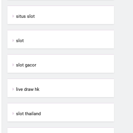
situs slot
slot
slot gacor
live draw hk
slot thailand