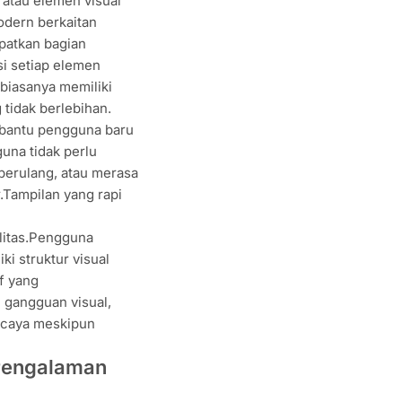
 atau elemen visual
modern berkaitan
patkan bagian
i setiap elemen
biasanya memiliki
 tidak berlebihan.
bantu pengguna baru
una tidak perlu
 berulang, atau merasa
.Tampilan yang rapi
litas.Pengguna
i struktur visual
f yang
h gangguan visual,
ercaya meskipun
 Pengalaman