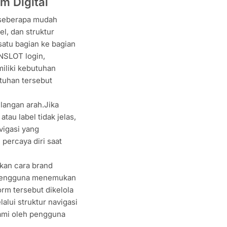
m Digital
 seberapa mudah
l, dan struktur
atu bagian ke bagian
NSLOT login,
iliki kebutuhan
tuhan tersebut
langan arah.Jika
tau label tidak jelas,
vigasi yang
percaya diri saat
nkan cara brand
pengguna menemukan
rm tersebut dikelola
lui struktur navigasi
hami oleh pengguna