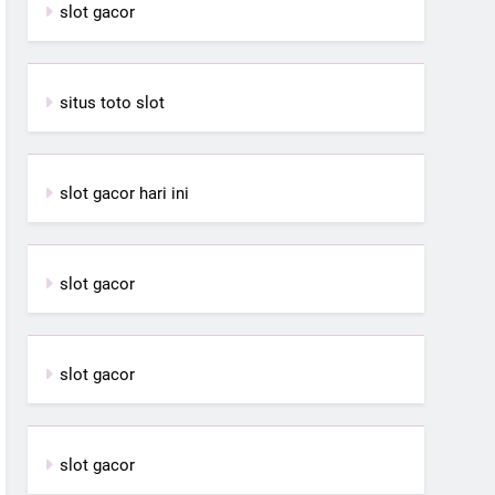
slot gacor
situs toto slot
slot gacor hari ini
slot gacor
slot gacor
slot gacor