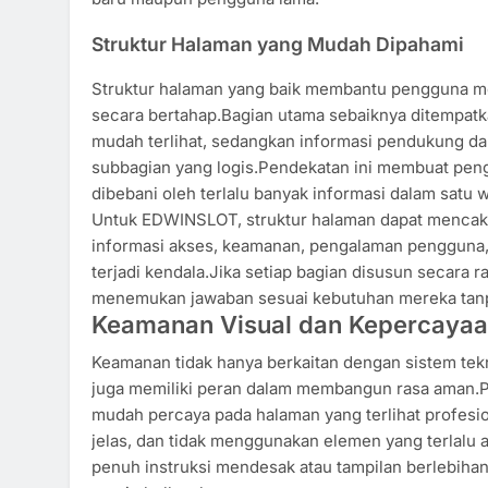
Struktur Halaman yang Mudah Dipahami
Struktur halaman yang baik membantu pengguna m
secara bertahap.Bagian utama sebaiknya ditempatk
mudah terlihat, sedangkan informasi pendukung da
subbagian yang logis.Pendekatan ini membuat pen
dibebani oleh terlalu banyak informasi dalam satu 
Untuk EDWINSLOT, struktur halaman dapat mencak
informasi akses, keamanan, pengalaman pengguna,
terjadi kendala.Jika setiap bagian disusun secara 
menemukan jawaban sesuai kebutuhan mereka tan
Keamanan Visual dan Kepercaya
Keamanan tidak hanya berkaitan dengan sistem tekn
juga memiliki peran dalam membangun rasa aman.
mudah percaya pada halaman yang terlihat profesion
jelas, dan tidak menggunakan elemen yang terlalu 
penuh instruksi mendesak atau tampilan berlebihan 