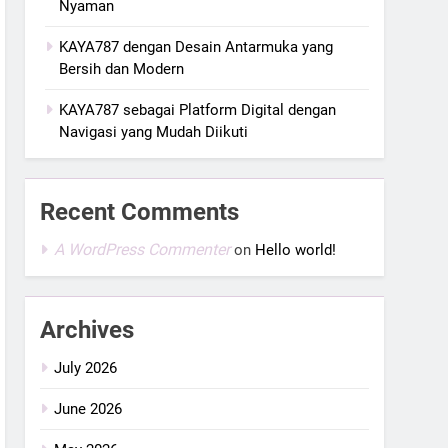
Nyaman
KAYA787 dengan Desain Antarmuka yang
Bersih dan Modern
KAYA787 sebagai Platform Digital dengan
Navigasi yang Mudah Diikuti
Recent Comments
A WordPress Commenter
on
Hello world!
Archives
July 2026
June 2026