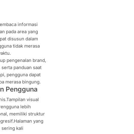
embaca informasi
an pada area yang
pat disusun dalam
gguna tidak merasa
waktu.
up pengenalan brand,
 serta panduan saat
rapi, pengguna dapat
pa merasa bingung.
an Pengguna
is.Tampilan visual
Pengguna lebih
al, memiliki struktur
agresif.Halaman yang
sering kali