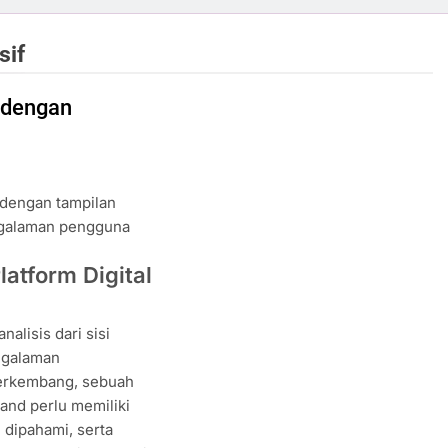
sif
 dengan
 dengan tampilan
engalaman pengguna
tform Digital
alisis dari sisi
engalaman
erkembang, sebuah
and perlu memiliki
 dipahami, serta