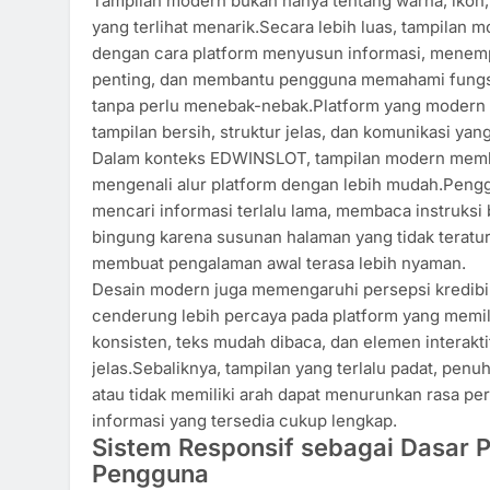
Tampilan modern bukan hanya tentang warna, ikon,
yang terlihat menarik.Secara lebih luas, tampilan 
dengan cara platform menyusun informasi, menem
penting, dan membantu pengguna memahami fungs
tanpa perlu menebak-nebak.Platform yang modern 
tampilan bersih, struktur jelas, dan komunikasi yang
Dalam konteks EDWINSLOT, tampilan modern mem
mengenali alur platform dengan lebih mudah.Pengg
mencari informasi terlalu lama, membaca instruksi
bingung karena susunan halaman yang tidak teratur
membuat pengalaman awal terasa lebih nyaman.
Desain modern juga memengaruhi persepsi kredibi
cenderung lebih percaya pada platform yang memilik
konsisten, teks mudah dibaca, dan elemen interakti
jelas.Sebaliknya, tampilan yang terlalu padat, penu
atau tidak memiliki arah dapat menurunkan rasa p
informasi yang tersedia cukup lengkap.
Sistem Responsif sebagai Dasar
Pengguna