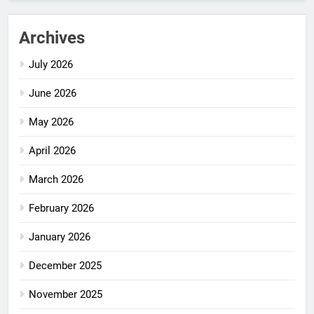
Archives
July 2026
June 2026
May 2026
April 2026
March 2026
February 2026
January 2026
December 2025
November 2025