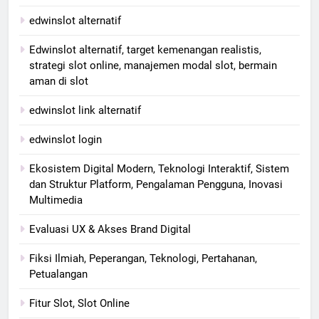
edwinslot alternatif
Edwinslot alternatif, target kemenangan realistis,
strategi slot online, manajemen modal slot, bermain
aman di slot
edwinslot link alternatif
edwinslot login
Ekosistem Digital Modern, Teknologi Interaktif, Sistem
dan Struktur Platform, Pengalaman Pengguna, Inovasi
Multimedia
Evaluasi UX & Akses Brand Digital
Fiksi Ilmiah, Peperangan, Teknologi, Pertahanan,
Petualangan
Fitur Slot, Slot Online