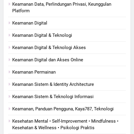
Keamanan Data, Perlindungan Privasi, Keunggulan
Platform
Keamanan Digital
Keamanan Digital & Teknologi
Keamanan Digital & Teknologi Akses
Keamanan Digital dan Akses Online
Keamanan Permainan
Keamanan Sistem & Identity Architecture
Keamanan Sistem & Teknologi Informasi
Keamanan, Panduan Pengguna, Kaya787, Teknologi
Kesehatan Mental • Self-Improvement • Mindfulness •
Kesehatan & Wellness • Psikologi Praktis