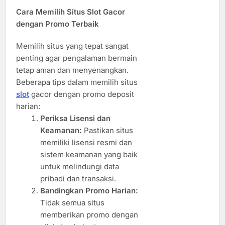
Cara Memilih Situs Slot Gacor
dengan Promo Terbaik
Memilih situs yang tepat sangat
penting agar pengalaman bermain
tetap aman dan menyenangkan.
Beberapa tips dalam memilih situs
slot
gacor dengan promo deposit
harian:
Periksa Lisensi dan
Keamanan:
Pastikan situs
memiliki lisensi resmi dan
sistem keamanan yang baik
untuk melindungi data
pribadi dan transaksi.
Bandingkan Promo Harian:
Tidak semua situs
memberikan promo dengan