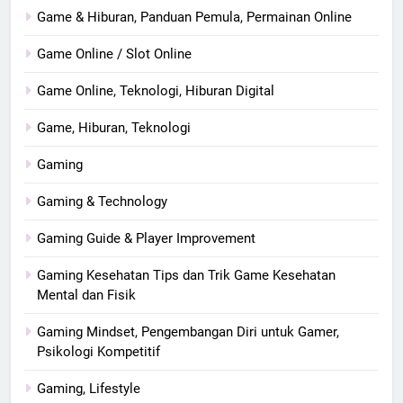
Game & Hiburan, Panduan Pemula, Permainan Online
Game Online / Slot Online
Game Online, Teknologi, Hiburan Digital
Game, Hiburan, Teknologi
Gaming
Gaming & Technology
Gaming Guide & Player Improvement
Gaming Kesehatan Tips dan Trik Game Kesehatan
Mental dan Fisik
Gaming Mindset, Pengembangan Diri untuk Gamer,
Psikologi Kompetitif
Gaming, Lifestyle