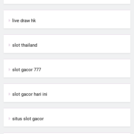
live draw hk
slot thailand
slot gacor 777
slot gacor hari ini
situs slot gacor