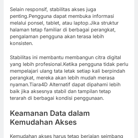
Selain responsif, stabilitas akses juga
penting.Pengguna dapat membuka informasi
melalui ponsel, tablet, atau laptop.Jika struktur
halaman tetap familiar di berbagai perangkat,
pengalaman pengguna akan terasa lebih
konsisten.
Stabilitas ini membantu membangun citra digital
yang lebih profesional.Ketika pengguna tidak perlu
mempelajari ulang tata letak setiap kali berpindah
perangkat, mereka akan lebih mudah merasa
nyaman.Tiara4D Alternatif dapat dipahami lebih
baik jika aksesnya stabil dan tampilan tetap
terarah di berbagai kondisi penggunaan.
Keamanan Data dalam
Kemudahan Akses
Kemudahan akses harus tetap berjalan seimbang