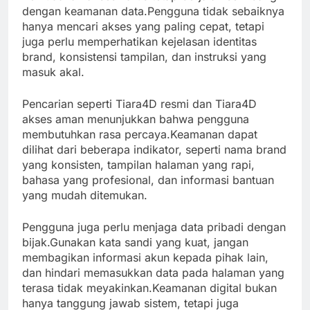
dengan keamanan data.Pengguna tidak sebaiknya
hanya mencari akses yang paling cepat, tetapi
juga perlu memperhatikan kejelasan identitas
brand, konsistensi tampilan, dan instruksi yang
masuk akal.
Pencarian seperti Tiara4D resmi dan Tiara4D
akses aman menunjukkan bahwa pengguna
membutuhkan rasa percaya.Keamanan dapat
dilihat dari beberapa indikator, seperti nama brand
yang konsisten, tampilan halaman yang rapi,
bahasa yang profesional, dan informasi bantuan
yang mudah ditemukan.
Pengguna juga perlu menjaga data pribadi dengan
bijak.Gunakan kata sandi yang kuat, jangan
membagikan informasi akun kepada pihak lain,
dan hindari memasukkan data pada halaman yang
terasa tidak meyakinkan.Keamanan digital bukan
hanya tanggung jawab sistem, tetapi juga