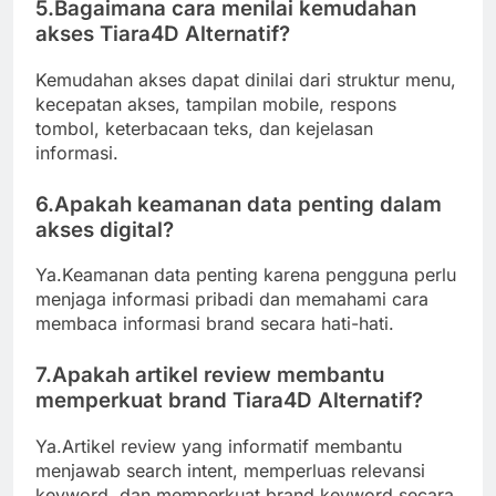
5.Bagaimana cara menilai kemudahan
akses Tiara4D Alternatif?
Kemudahan akses dapat dinilai dari struktur menu,
kecepatan akses, tampilan mobile, respons
tombol, keterbacaan teks, dan kejelasan
informasi.
6.Apakah keamanan data penting dalam
akses digital?
Ya.Keamanan data penting karena pengguna perlu
menjaga informasi pribadi dan memahami cara
membaca informasi brand secara hati-hati.
7.Apakah artikel review membantu
memperkuat brand Tiara4D Alternatif?
Ya.Artikel review yang informatif membantu
menjawab search intent, memperluas relevansi
keyword, dan memperkuat brand keyword secara