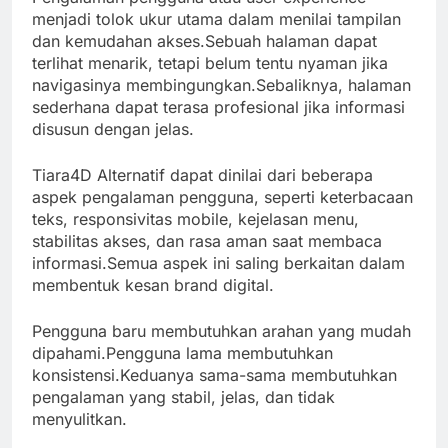
menjadi tolok ukur utama dalam menilai tampilan
dan kemudahan akses.Sebuah halaman dapat
terlihat menarik, tetapi belum tentu nyaman jika
navigasinya membingungkan.Sebaliknya, halaman
sederhana dapat terasa profesional jika informasi
disusun dengan jelas.
Tiara4D Alternatif dapat dinilai dari beberapa
aspek pengalaman pengguna, seperti keterbacaan
teks, responsivitas mobile, kejelasan menu,
stabilitas akses, dan rasa aman saat membaca
informasi.Semua aspek ini saling berkaitan dalam
membentuk kesan brand digital.
Pengguna baru membutuhkan arahan yang mudah
dipahami.Pengguna lama membutuhkan
konsistensi.Keduanya sama-sama membutuhkan
pengalaman yang stabil, jelas, dan tidak
menyulitkan.