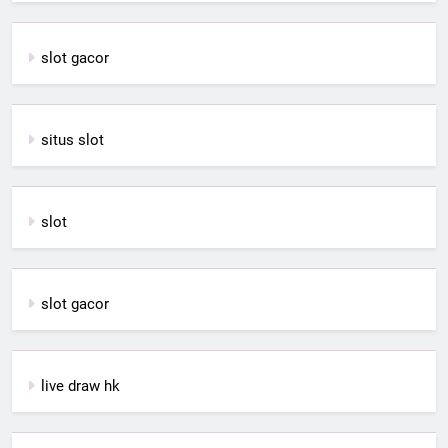
slot gacor
situs slot
slot
slot gacor
live draw hk