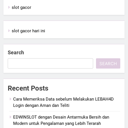
slot gacor
slot gacor hari ini
Search
SEARCH
Recent Posts
Cara Memeriksa Data sebelum Melakukan LEBAH4D
Login dengan Aman dan Teliti
EDWINSLOT dengan Desain Antarmuka Bersih dan
Modern untuk Pengalaman yang Lebih Terarah