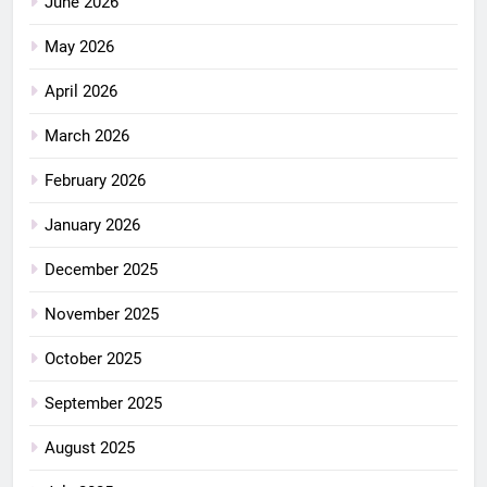
June 2026
May 2026
April 2026
March 2026
February 2026
January 2026
December 2025
November 2025
October 2025
September 2025
August 2025