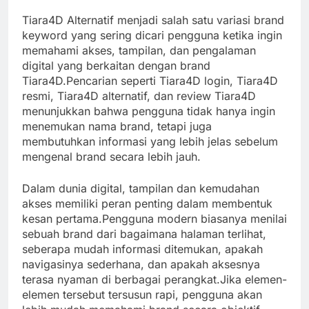
Tiara4D Alternatif menjadi salah satu variasi brand
keyword yang sering dicari pengguna ketika ingin
memahami akses, tampilan, dan pengalaman
digital yang berkaitan dengan brand
Tiara4D.Pencarian seperti Tiara4D login, Tiara4D
resmi, Tiara4D alternatif, dan review Tiara4D
menunjukkan bahwa pengguna tidak hanya ingin
menemukan nama brand, tetapi juga
membutuhkan informasi yang lebih jelas sebelum
mengenal brand secara lebih jauh.
Dalam dunia digital, tampilan dan kemudahan
akses memiliki peran penting dalam membentuk
kesan pertama.Pengguna modern biasanya menilai
sebuah brand dari bagaimana halaman terlihat,
seberapa mudah informasi ditemukan, apakah
navigasinya sederhana, dan apakah aksesnya
terasa nyaman di berbagai perangkat.Jika elemen-
elemen tersebut tersusun rapi, pengguna akan