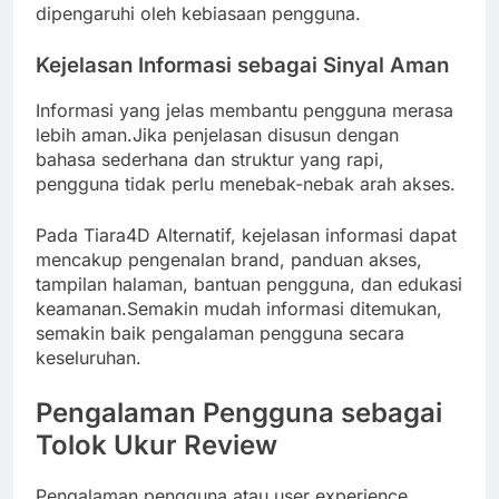
dipengaruhi oleh kebiasaan pengguna.
Kejelasan Informasi sebagai Sinyal Aman
Informasi yang jelas membantu pengguna merasa
lebih aman.Jika penjelasan disusun dengan
bahasa sederhana dan struktur yang rapi,
pengguna tidak perlu menebak-nebak arah akses.
Pada Tiara4D Alternatif, kejelasan informasi dapat
mencakup pengenalan brand, panduan akses,
tampilan halaman, bantuan pengguna, dan edukasi
keamanan.Semakin mudah informasi ditemukan,
semakin baik pengalaman pengguna secara
keseluruhan.
Pengalaman Pengguna sebagai
Tolok Ukur Review
Pengalaman pengguna atau user experience