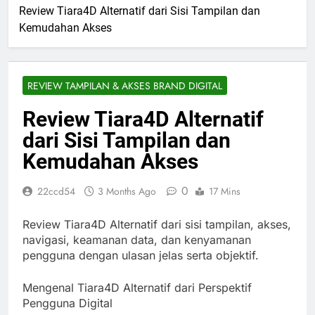
Review Tiara4D Alternatif dari Sisi Tampilan dan
Kemudahan Akses
REVIEW TAMPILAN & AKSES BRAND DIGITAL
Review Tiara4D Alternatif
dari Sisi Tampilan dan
Kemudahan Akses
0
22ccd54
3 Months Ago
17 Mins
Review Tiara4D Alternatif dari sisi tampilan, akses,
navigasi, keamanan data, dan kenyamanan
pengguna dengan ulasan jelas serta objektif.
Mengenal Tiara4D Alternatif dari Perspektif
Pengguna Digital