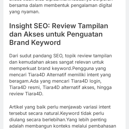
bersama dalam membentuk pengalaman digital
yang nyaman.
Insight SEO: Review Tampilan
dan Akses untuk Penguatan
Brand Keyword
Dari sudut pandang SEO, topik review tampilan
dan kemudahan akses sangat relevan untuk
memperkuat brand keyword.Pengguna yang
mencari Tiara4D Alternatif memiliki intent yang
beragam.Ada yang mencari Tiara4D login,
Tiara4D resmi, Tiara4D alternatif akses, hingga
review Tiara4D.
Artikel yang baik perlu menjawab variasi intent
tersebut secara natural.Keyword tidak perlu
diulang secara berlebihan.Yang lebih penting
adalah membangun konteks melalui pembahasan