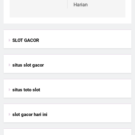
Harian
SLOT GACOR
situs slot gacor
situs toto slot
slot gacor hari ini