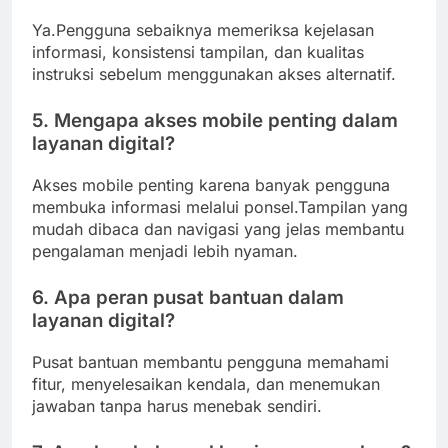
Ya.Pengguna sebaiknya memeriksa kejelasan
informasi, konsistensi tampilan, dan kualitas
instruksi sebelum menggunakan akses alternatif.
5. Mengapa akses mobile penting dalam
layanan digital?
Akses mobile penting karena banyak pengguna
membuka informasi melalui ponsel.Tampilan yang
mudah dibaca dan navigasi yang jelas membantu
pengalaman menjadi lebih nyaman.
6. Apa peran pusat bantuan dalam
layanan digital?
Pusat bantuan membantu pengguna memahami
fitur, menyelesaikan kendala, dan menemukan
jawaban tanpa harus menebak sendiri.