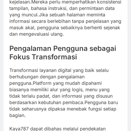
kejelasan.Mereka perlu memperhatikan konsistensi
tampilan, bahasa instruksi, dan permintaan data
yang muncul.Jika sebuah halaman meminta
informasi secara berlebihan tanpa penjelasan yang
masuk akal, pengguna sebaiknya berhenti sejenak
dan mengevaluasi ulang.
Pengalaman Pengguna sebagai
Fokus Transformasi
Transformasi layanan digital yang baik selalu
berhubungan dengan pengalaman
pengguna.Platform yang mudah dipahami
biasanya memiliki alur yang logis, menu yang
tidak terlalu padat, dan informasi yang disusun
berdasarkan kebutuhan pembaca.Pengguna baru
tidak seharusnya dipaksa menebak fungsi setiap
bagian.
Kaya787 dapat dibahas melalui pendekatan