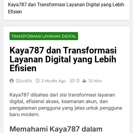
Kaya787 dan Transformasi Layanan Digital yang Lebih
Efisien
TRANSFORMASI LAYANAN DIGITAL
Kaya787 dan Transformasi
Layanan Digital yang Lebih
Efisien
0
22ccd54
3 Months Ago
15 Mins
Kaya787 dibahas dari sisi transformasi layanan
digital, efisiensi akses, keamanan akun, dan
pengalaman pengguna yang jelas untuk pengguna
baru modern.
Memahami Kaya787 dalam