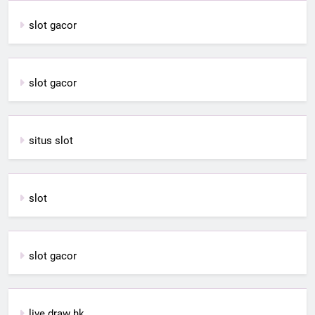
slot gacor
slot gacor
situs slot
slot
slot gacor
live draw hk