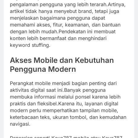
pengalaman pengguna yang lebih terarah.Artinya,
artikel tidak hanya menyebut brand, tetapi juga
menjelaskan bagaimana pengguna dapat
memahami akses, fitur, keamanan, dan bantuan
dengan lebih mudah.Pendekatan ini membuat
konten lebih bermanfaat dan menghindari
keyword stuffing.
Akses Mobile dan Kebutuhan
Pengguna Modern
Perangkat mobile menjadi bagian penting dari
aktivitas digital saat ini.Banyak pengguna
membuka informasi melalui ponsel karena lebih
praktis dan fleksibel.Karena itu, layanan digital
modern perlu memperhatikan tampilan mobile,
keterbacaan teks, ukuran tombol, dan kemudahan
navigasi.