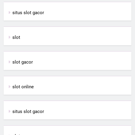
situs slot gacor
slot
slot gacor
slot online
situs slot gacor