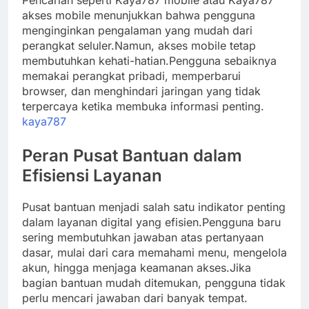
Pencarian seperti Kaya787 mobile atau Kaya787
akses mobile menunjukkan bahwa pengguna
menginginkan pengalaman yang mudah dari
perangkat seluler.Namun, akses mobile tetap
membutuhkan kehati-hatian.Pengguna sebaiknya
memakai perangkat pribadi, memperbarui
browser, dan menghindari jaringan yang tidak
terpercaya ketika membuka informasi penting.
kaya787
Peran Pusat Bantuan dalam
Efisiensi Layanan
Pusat bantuan menjadi salah satu indikator penting
dalam layanan digital yang efisien.Pengguna baru
sering membutuhkan jawaban atas pertanyaan
dasar, mulai dari cara memahami menu, mengelola
akun, hingga menjaga keamanan akses.Jika
bagian bantuan mudah ditemukan, pengguna tidak
perlu mencari jawaban dari banyak tempat.