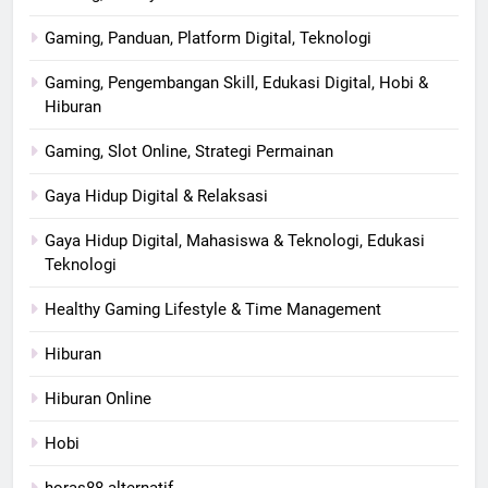
Gaming, Panduan, Platform Digital, Teknologi
Gaming, Pengembangan Skill, Edukasi Digital, Hobi &
Hiburan
Gaming, Slot Online, Strategi Permainan
Gaya Hidup Digital & Relaksasi
Gaya Hidup Digital, Mahasiswa & Teknologi, Edukasi
Teknologi
Healthy Gaming Lifestyle & Time Management
Hiburan
Hiburan Online
Hobi
horas88 alternatif