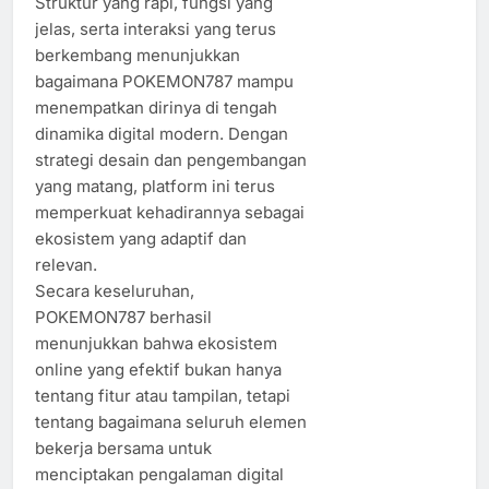
Struktur yang rapi, fungsi yang
jelas, serta interaksi yang terus
berkembang menunjukkan
bagaimana POKEMON787 mampu
menempatkan dirinya di tengah
dinamika digital modern. Dengan
strategi desain dan pengembangan
yang matang, platform ini terus
memperkuat kehadirannya sebagai
ekosistem yang adaptif dan
relevan.
Secara keseluruhan,
POKEMON787 berhasil
menunjukkan bahwa ekosistem
online yang efektif bukan hanya
tentang fitur atau tampilan, tetapi
tentang bagaimana seluruh elemen
bekerja bersama untuk
menciptakan pengalaman digital