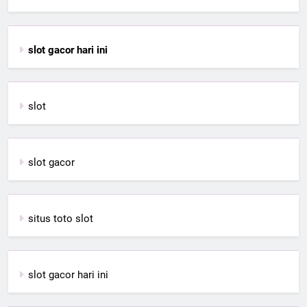
slot gacor hari ini
slot
slot gacor
situs toto slot
slot gacor hari ini