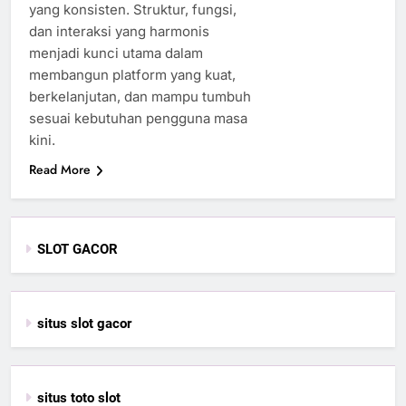
yang konsisten. Struktur, fungsi,
dan interaksi yang harmonis
menjadi kunci utama dalam
membangun platform yang kuat,
berkelanjutan, dan mampu tumbuh
sesuai kebutuhan pengguna masa
kini.
Read More
SLOT GACOR
situs slot gacor
situs toto slot