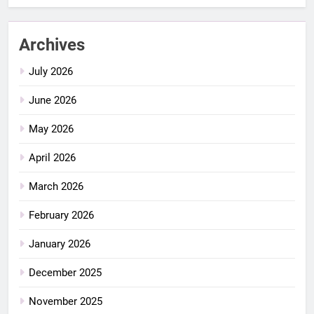
Archives
July 2026
June 2026
May 2026
April 2026
March 2026
February 2026
January 2026
December 2025
November 2025