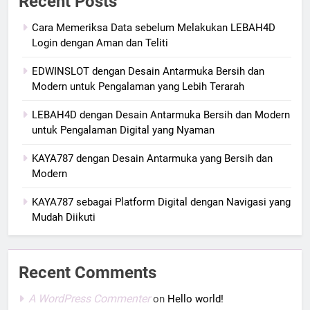
Recent Posts
Cara Memeriksa Data sebelum Melakukan LEBAH4D
Login dengan Aman dan Teliti
EDWINSLOT dengan Desain Antarmuka Bersih dan
Modern untuk Pengalaman yang Lebih Terarah
LEBAH4D dengan Desain Antarmuka Bersih dan Modern
untuk Pengalaman Digital yang Nyaman
KAYA787 dengan Desain Antarmuka yang Bersih dan
Modern
KAYA787 sebagai Platform Digital dengan Navigasi yang
Mudah Diikuti
Recent Comments
A WordPress Commenter
on
Hello world!