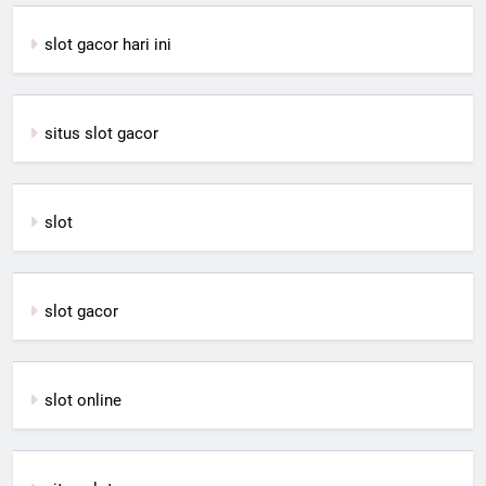
slot gacor hari ini
situs slot gacor
slot
slot gacor
slot online