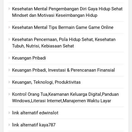
Kesehatan Mental Pengembangan Diri Gaya Hidup Sehat
Mindset dan Motivasi Keseimbangan Hidup
Kesehatan Mental Tips Bermain Game Game Online
Kesehatan Pencernaan, Pola Hidup Sehat, Kesehatan
Tubuh, Nutrisi, Kebiasaan Sehat
Keuangan Pribadi
Keuangan Pribadi, Investasi & Perencanaan Finansial
Keuangan, Teknologi, Produktivitas
Kontrol Orang Tua,Keamanan Keluarga Digital,Panduan
Windows,Literasi Internet,Manajemen Waktu Layar
link alternatif edwinslot
link alternatif kaya787