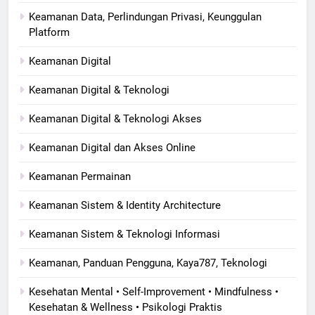
Keamanan Data, Perlindungan Privasi, Keunggulan
Platform
Keamanan Digital
Keamanan Digital & Teknologi
Keamanan Digital & Teknologi Akses
Keamanan Digital dan Akses Online
Keamanan Permainan
Keamanan Sistem & Identity Architecture
Keamanan Sistem & Teknologi Informasi
Keamanan, Panduan Pengguna, Kaya787, Teknologi
Kesehatan Mental • Self-Improvement • Mindfulness •
Kesehatan & Wellness • Psikologi Praktis