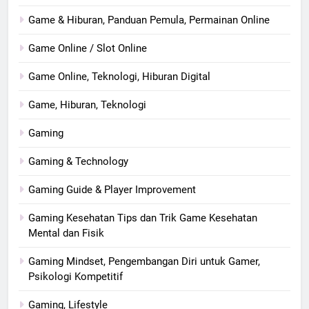
Game & Hiburan, Panduan Pemula, Permainan Online
Game Online / Slot Online
Game Online, Teknologi, Hiburan Digital
Game, Hiburan, Teknologi
Gaming
Gaming & Technology
Gaming Guide & Player Improvement
Gaming Kesehatan Tips dan Trik Game Kesehatan
Mental dan Fisik
Gaming Mindset, Pengembangan Diri untuk Gamer,
Psikologi Kompetitif
Gaming, Lifestyle