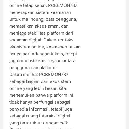
online tetap sehat. POKEMON787
menerapkan sistem keamanan
untuk melindungi data pengguna,
memastikan akses aman, dan
menjaga stabilitas platform dari
ancaman digital. Dalam konteks
ekosistem online, keamanan bukan
hanya perlindungan teknis, tetapi
juga fondasi kepercayaan antara
pengguna dan platform.
Dalam melihat POKEMON787
sebagai bagian dari ekosistem
online yang lebih besar, kita
menemukan bahwa platform ini
tidak hanya berfungsi sebagai
penyedia informasi, tetapi juga
sebagai ruang interaksi digital
yang terstruktur dengan baik.