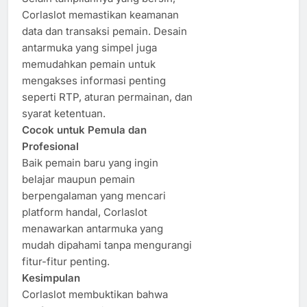
Corlaslot memastikan keamanan
data dan transaksi pemain. Desain
antarmuka yang simpel juga
memudahkan pemain untuk
mengakses informasi penting
seperti RTP, aturan permainan, dan
syarat ketentuan.
Cocok untuk Pemula dan
Profesional
Baik pemain baru yang ingin
belajar maupun pemain
berpengalaman yang mencari
platform handal, Corlaslot
menawarkan antarmuka yang
mudah dipahami tanpa mengurangi
fitur-fitur penting.
Kesimpulan
Corlaslot membuktikan bahwa