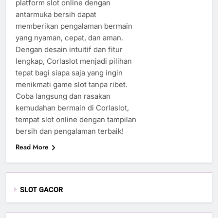
platform slot online dengan
antarmuka bersih dapat
memberikan pengalaman bermain
yang nyaman, cepat, dan aman.
Dengan desain intuitif dan fitur
lengkap, Corlaslot menjadi pilihan
tepat bagi siapa saja yang ingin
menikmati game slot tanpa ribet.
Coba langsung dan rasakan
kemudahan bermain di Corlaslot,
tempat slot online dengan tampilan
bersih dan pengalaman terbaik!
Read More
SLOT GACOR