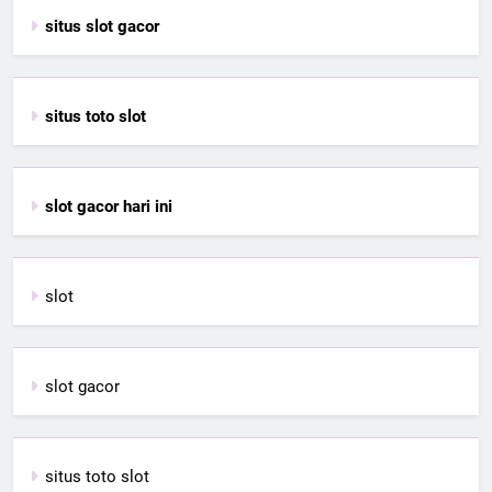
situs slot gacor
situs toto slot
slot gacor hari ini
slot
slot gacor
situs toto slot