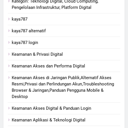
Kategori: Teknologi Digital, Cloud Computing,
Pengelolaan Infrastruktur, Platform Digital
kaya787
kaya787 alternatif
kaya787 login
Keamanan & Privasi Digital
Keamanan Akses dan Performa Digital
Keamanan Akses di Jaringan Publik,Alternatif Akses
Resmi,Privasi dan Perlindungan Akun,Troubleshooting
Browser & Jaringan,Panduan Pengguna Mobile &
Desktop
Keamanan Akses Digital & Panduan Login
Keamanan Aplikasi & Teknologi Digital