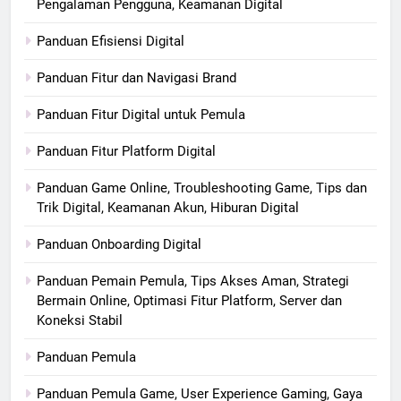
Pengalaman Pengguna, Keamanan Digital
Panduan Efisiensi Digital
Panduan Fitur dan Navigasi Brand
Panduan Fitur Digital untuk Pemula
Panduan Fitur Platform Digital
Panduan Game Online, Troubleshooting Game, Tips dan
Trik Digital, Keamanan Akun, Hiburan Digital
Panduan Onboarding Digital
Panduan Pemain Pemula, Tips Akses Aman, Strategi
Bermain Online, Optimasi Fitur Platform, Server dan
Koneksi Stabil
Panduan Pemula
Panduan Pemula Game, User Experience Gaming, Gaya