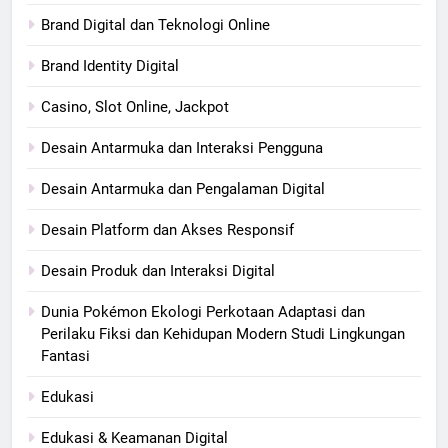
Brand Digital dan Teknologi Online
Brand Identity Digital
Casino, Slot Online, Jackpot
Desain Antarmuka dan Interaksi Pengguna
Desain Antarmuka dan Pengalaman Digital
Desain Platform dan Akses Responsif
Desain Produk dan Interaksi Digital
Dunia Pokémon Ekologi Perkotaan Adaptasi dan
Perilaku Fiksi dan Kehidupan Modern Studi Lingkungan
Fantasi
Edukasi
Edukasi & Keamanan Digital