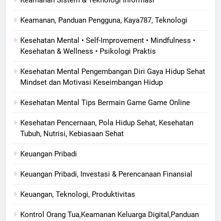
Keamanan Sistem & Teknologi Informasi
Keamanan, Panduan Pengguna, Kaya787, Teknologi
Kesehatan Mental • Self-Improvement • Mindfulness •
Kesehatan & Wellness • Psikologi Praktis
Kesehatan Mental Pengembangan Diri Gaya Hidup Sehat
Mindset dan Motivasi Keseimbangan Hidup
Kesehatan Mental Tips Bermain Game Game Online
Kesehatan Pencernaan, Pola Hidup Sehat, Kesehatan
Tubuh, Nutrisi, Kebiasaan Sehat
Keuangan Pribadi
Keuangan Pribadi, Investasi & Perencanaan Finansial
Keuangan, Teknologi, Produktivitas
Kontrol Orang Tua,Keamanan Keluarga Digital,Panduan