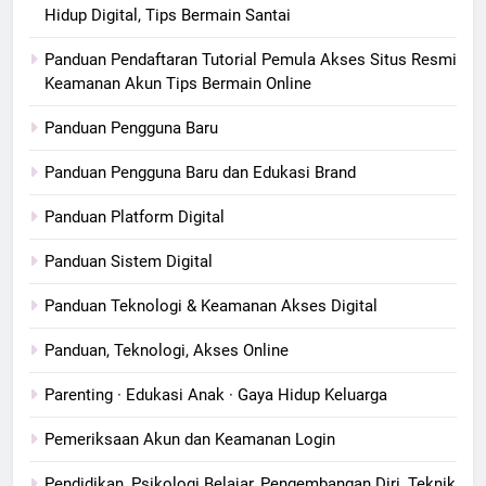
Hidup Digital, Tips Bermain Santai
Panduan Pendaftaran Tutorial Pemula Akses Situs Resmi
Keamanan Akun Tips Bermain Online
Panduan Pengguna Baru
Panduan Pengguna Baru dan Edukasi Brand
Panduan Platform Digital
Panduan Sistem Digital
Panduan Teknologi & Keamanan Akses Digital
Panduan, Teknologi, Akses Online
Parenting · Edukasi Anak · Gaya Hidup Keluarga
Pemeriksaan Akun dan Keamanan Login
Pendidikan, Psikologi Belajar, Pengembangan Diri, Teknik