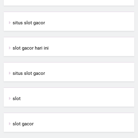
situs slot gacor
slot gacor hari ini
situs slot gacor
slot
slot gacor