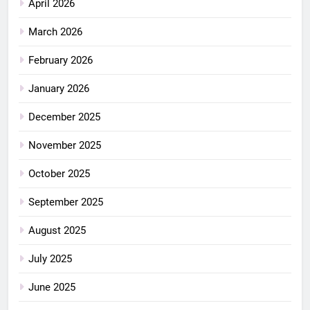
April 2026
March 2026
February 2026
January 2026
December 2025
November 2025
October 2025
September 2025
August 2025
July 2025
June 2025