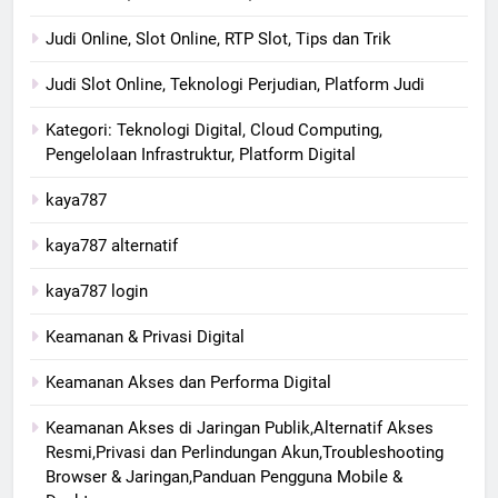
Judi Online, Slot Online, RTP Slot, Tips dan Trik
Judi Slot Online, Teknologi Perjudian, Platform Judi
Kategori: Teknologi Digital, Cloud Computing,
Pengelolaan Infrastruktur, Platform Digital
kaya787
kaya787 alternatif
kaya787 login
Keamanan & Privasi Digital
Keamanan Akses dan Performa Digital
Keamanan Akses di Jaringan Publik,Alternatif Akses
Resmi,Privasi dan Perlindungan Akun,Troubleshooting
Browser & Jaringan,Panduan Pengguna Mobile &