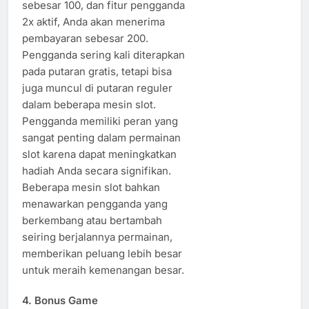
sebesar 100, dan fitur pengganda
2x aktif, Anda akan menerima
pembayaran sebesar 200.
Pengganda sering kali diterapkan
pada putaran gratis, tetapi bisa
juga muncul di putaran reguler
dalam beberapa mesin slot.
Pengganda memiliki peran yang
sangat penting dalam permainan
slot karena dapat meningkatkan
hadiah Anda secara signifikan.
Beberapa mesin slot bahkan
menawarkan pengganda yang
berkembang atau bertambah
seiring berjalannya permainan,
memberikan peluang lebih besar
untuk meraih kemenangan besar.
4.
Bonus Game