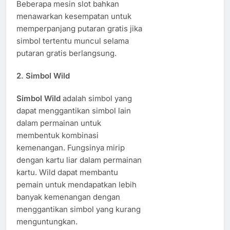
Beberapa mesin slot bahkan
menawarkan kesempatan untuk
memperpanjang putaran gratis jika
simbol tertentu muncul selama
putaran gratis berlangsung.
2.
Simbol Wild
Simbol Wild
adalah simbol yang
dapat menggantikan simbol lain
dalam permainan untuk
membentuk kombinasi
kemenangan. Fungsinya mirip
dengan kartu liar dalam permainan
kartu. Wild dapat membantu
pemain untuk mendapatkan lebih
banyak kemenangan dengan
menggantikan simbol yang kurang
menguntungkan.