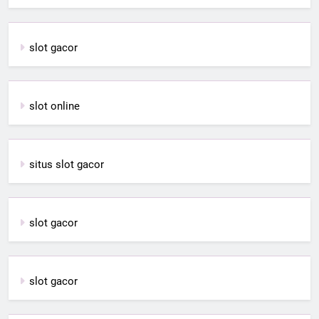
slot gacor
slot online
situs slot gacor
slot gacor
slot gacor