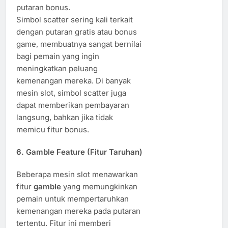
putaran bonus.
Simbol scatter sering kali terkait
dengan putaran gratis atau bonus
game, membuatnya sangat bernilai
bagi pemain yang ingin
meningkatkan peluang
kemenangan mereka. Di banyak
mesin slot, simbol scatter juga
dapat memberikan pembayaran
langsung, bahkan jika tidak
memicu fitur bonus.
6.
Gamble Feature (Fitur Taruhan)
Beberapa mesin slot menawarkan
fitur
gamble
yang memungkinkan
pemain untuk mempertaruhkan
kemenangan mereka pada putaran
tertentu. Fitur ini memberi