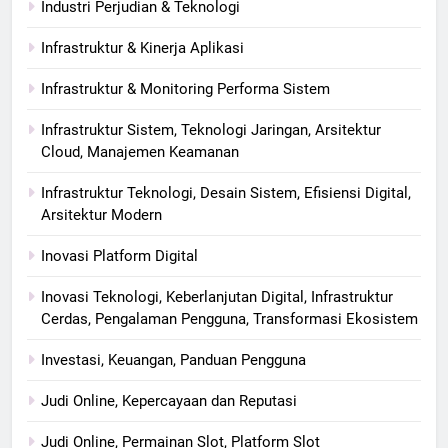
Industri Perjudian & Teknologi
Infrastruktur & Kinerja Aplikasi
Infrastruktur & Monitoring Performa Sistem
Infrastruktur Sistem, Teknologi Jaringan, Arsitektur
Cloud, Manajemen Keamanan
Infrastruktur Teknologi, Desain Sistem, Efisiensi Digital,
Arsitektur Modern
Inovasi Platform Digital
Inovasi Teknologi, Keberlanjutan Digital, Infrastruktur
Cerdas, Pengalaman Pengguna, Transformasi Ekosistem
Investasi, Keuangan, Panduan Pengguna
Judi Online, Kepercayaan dan Reputasi
Judi Online, Permainan Slot, Platform Slot