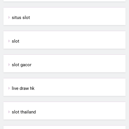
situs slot
slot
slot gacor
live draw hk
slot thailand