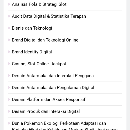
Analisis Pola & Strategi Slot
Audit Data Digital & Statistika Terapan
Bisnis dan Teknologi
Brand Digital dan Teknologi Online
Brand Identity Digital
Casino, Slot Online, Jackpot
Desain Antarmuka dan Interaksi Pengguna
Desain Antarmuka dan Pengalaman Digital
Desain Platform dan Akses Responsif
Desain Produk dan Interaksi Digital
Dunia Pokémon Ekologi Perkotaan Adaptasi dan
Perilaku Fiksi dan Kehidupan Modern Studi Lingkungan