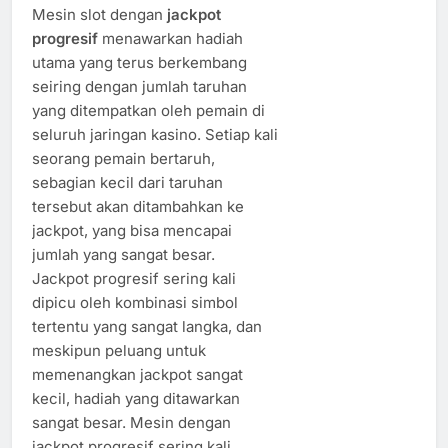
Mesin slot dengan
jackpot
progresif
menawarkan hadiah
utama yang terus berkembang
seiring dengan jumlah taruhan
yang ditempatkan oleh pemain di
seluruh jaringan kasino. Setiap kali
seorang pemain bertaruh,
sebagian kecil dari taruhan
tersebut akan ditambahkan ke
jackpot, yang bisa mencapai
jumlah yang sangat besar.
Jackpot progresif sering kali
dipicu oleh kombinasi simbol
tertentu yang sangat langka, dan
meskipun peluang untuk
memenangkan jackpot sangat
kecil, hadiah yang ditawarkan
sangat besar. Mesin dengan
jackpot progresif sering kali