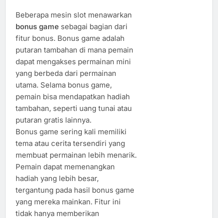
Beberapa mesin slot menawarkan
bonus game
sebagai bagian dari
fitur bonus. Bonus game adalah
putaran tambahan di mana pemain
dapat mengakses permainan mini
yang berbeda dari permainan
utama. Selama bonus game,
pemain bisa mendapatkan hadiah
tambahan, seperti uang tunai atau
putaran gratis lainnya.
Bonus game sering kali memiliki
tema atau cerita tersendiri yang
membuat permainan lebih menarik.
Pemain dapat memenangkan
hadiah yang lebih besar,
tergantung pada hasil bonus game
yang mereka mainkan. Fitur ini
tidak hanya memberikan