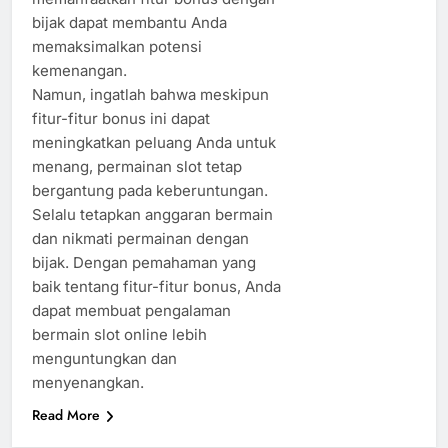
bijak dapat membantu Anda
memaksimalkan potensi
kemenangan.
Namun, ingatlah bahwa meskipun
fitur-fitur bonus ini dapat
meningkatkan peluang Anda untuk
menang, permainan slot tetap
bergantung pada keberuntungan.
Selalu tetapkan anggaran bermain
dan nikmati permainan dengan
bijak. Dengan pemahaman yang
baik tentang fitur-fitur bonus, Anda
dapat membuat pengalaman
bermain slot online lebih
menguntungkan dan
menyenangkan.
Read More