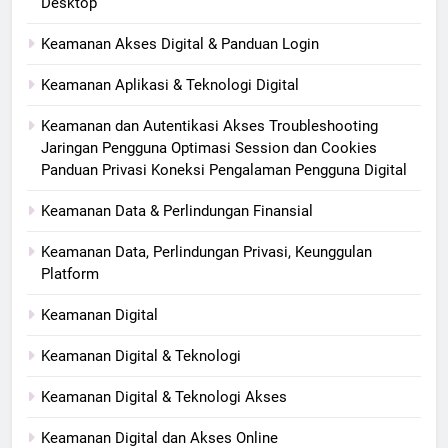
Desktop
Keamanan Akses Digital & Panduan Login
Keamanan Aplikasi & Teknologi Digital
Keamanan dan Autentikasi Akses Troubleshooting
Jaringan Pengguna Optimasi Session dan Cookies
Panduan Privasi Koneksi Pengalaman Pengguna Digital
Keamanan Data & Perlindungan Finansial
Keamanan Data, Perlindungan Privasi, Keunggulan
Platform
Keamanan Digital
Keamanan Digital & Teknologi
Keamanan Digital & Teknologi Akses
Keamanan Digital dan Akses Online