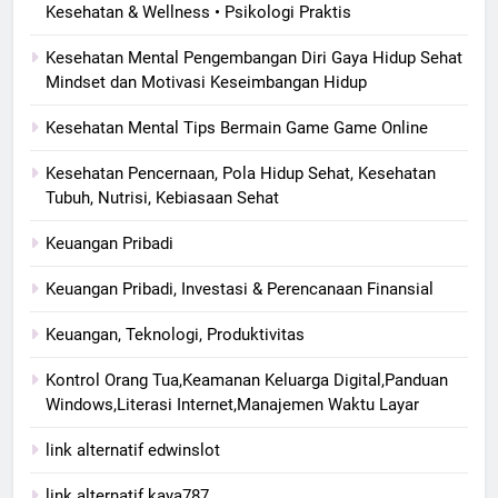
Kesehatan & Wellness • Psikologi Praktis
Kesehatan Mental Pengembangan Diri Gaya Hidup Sehat
Mindset dan Motivasi Keseimbangan Hidup
Kesehatan Mental Tips Bermain Game Game Online
Kesehatan Pencernaan, Pola Hidup Sehat, Kesehatan
Tubuh, Nutrisi, Kebiasaan Sehat
Keuangan Pribadi
Keuangan Pribadi, Investasi & Perencanaan Finansial
Keuangan, Teknologi, Produktivitas
Kontrol Orang Tua,Keamanan Keluarga Digital,Panduan
Windows,Literasi Internet,Manajemen Waktu Layar
link alternatif edwinslot
link alternatif kaya787