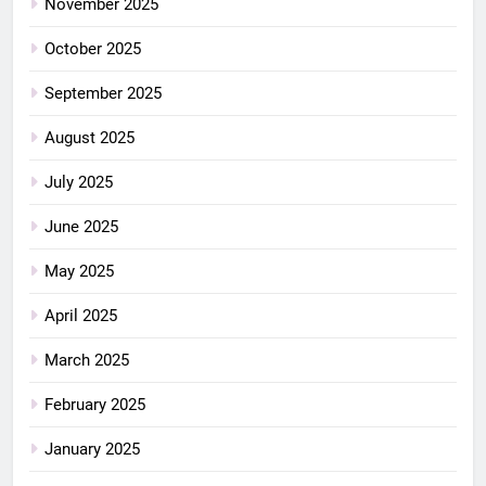
November 2025
October 2025
September 2025
August 2025
July 2025
June 2025
May 2025
April 2025
March 2025
February 2025
January 2025