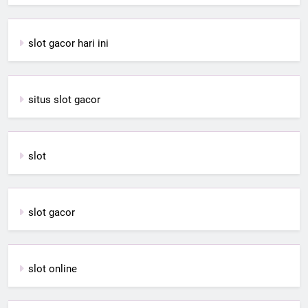
slot gacor hari ini
situs slot gacor
slot
slot gacor
slot online