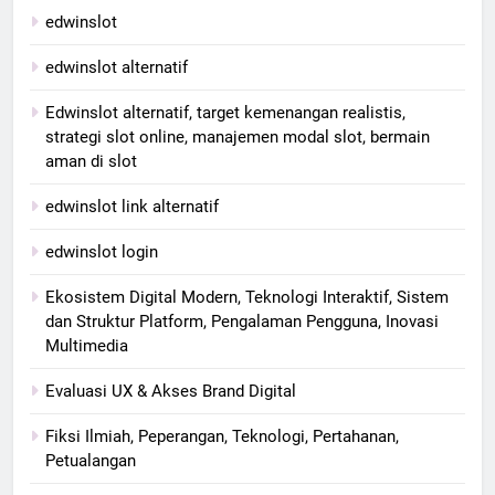
edwinslot
edwinslot alternatif
Edwinslot alternatif, target kemenangan realistis,
strategi slot online, manajemen modal slot, bermain
aman di slot
edwinslot link alternatif
edwinslot login
Ekosistem Digital Modern, Teknologi Interaktif, Sistem
dan Struktur Platform, Pengalaman Pengguna, Inovasi
Multimedia
Evaluasi UX & Akses Brand Digital
Fiksi Ilmiah, Peperangan, Teknologi, Pertahanan,
Petualangan