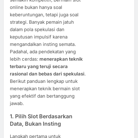
online bukan hanya soal
keberuntungan, tetapi juga soal
strategi. Banyak pemain jatuh
dalam pola spekulasi dan
keputusan impulsif karena
mengandalkan insting semata.
Padahal, ada pendekatan yang
lebih cerdas:
menerapkan teknik
terbaru yang teruji secara
rasional dan bebas dari spekulasi
.
Berikut panduan lengkap untuk
menerapkan teknik bermain slot
yang efektif dan bertanggung
jawab.
1. Pilih Slot Berdasarkan
Data, Bukan Insting
Langkah pertama untuk