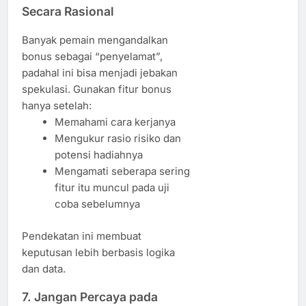
Secara Rasional
Banyak pemain mengandalkan
bonus sebagai “penyelamat”,
padahal ini bisa menjadi jebakan
spekulasi. Gunakan fitur bonus
hanya setelah:
Memahami cara kerjanya
Mengukur rasio risiko dan
potensi hadiahnya
Mengamati seberapa sering
fitur itu muncul pada uji
coba sebelumnya
Pendekatan ini membuat
keputusan lebih berbasis logika
dan data.
7. Jangan Percaya pada