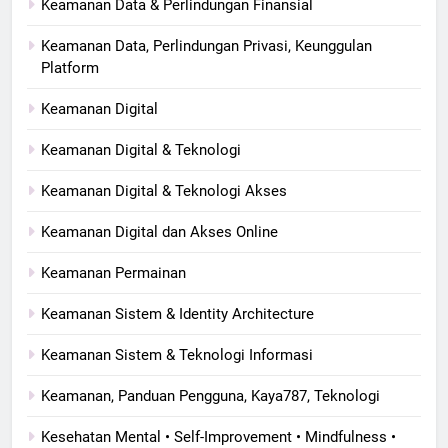
Keamanan Data & Perlindungan Finansial
Keamanan Data, Perlindungan Privasi, Keunggulan
Platform
Keamanan Digital
Keamanan Digital & Teknologi
Keamanan Digital & Teknologi Akses
Keamanan Digital dan Akses Online
Keamanan Permainan
Keamanan Sistem & Identity Architecture
Keamanan Sistem & Teknologi Informasi
Keamanan, Panduan Pengguna, Kaya787, Teknologi
Kesehatan Mental • Self-Improvement • Mindfulness •