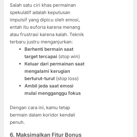
Salah satu ciri khas permainan
spekulatif adalah keputusan
impulsif yang dipicu oleh emosi,
entah itu euforia karena menang
atau frustrasi karena kalah. Teknik
terbaru justru menganjurkan:
Berhenti bermain saat
target tercapai
(stop win)
Keluar dari permainan saat
mengalami kerugian
berturut-turut
(stop loss)
Ambil jeda saat emosi
mulai mengganggu fokus
Dengan cara ini, kamu tetap
bermain dalam koridor kendali
penuh.
6. Maksimalkan Fitur Bonus