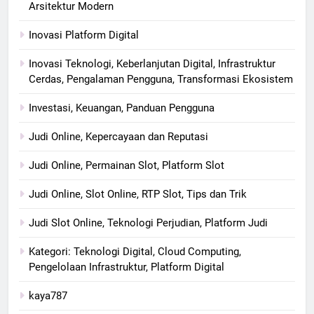
Arsitektur Modern
Inovasi Platform Digital
Inovasi Teknologi, Keberlanjutan Digital, Infrastruktur
Cerdas, Pengalaman Pengguna, Transformasi Ekosistem
Investasi, Keuangan, Panduan Pengguna
Judi Online, Kepercayaan dan Reputasi
Judi Online, Permainan Slot, Platform Slot
Judi Online, Slot Online, RTP Slot, Tips dan Trik
Judi Slot Online, Teknologi Perjudian, Platform Judi
Kategori: Teknologi Digital, Cloud Computing,
Pengelolaan Infrastruktur, Platform Digital
kaya787