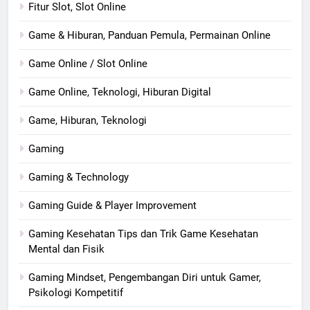
Fitur Slot, Slot Online
Game & Hiburan, Panduan Pemula, Permainan Online
Game Online / Slot Online
Game Online, Teknologi, Hiburan Digital
Game, Hiburan, Teknologi
Gaming
Gaming & Technology
Gaming Guide & Player Improvement
Gaming Kesehatan Tips dan Trik Game Kesehatan
Mental dan Fisik
Gaming Mindset, Pengembangan Diri untuk Gamer,
Psikologi Kompetitif