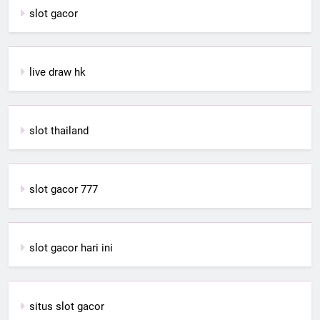
slot gacor
live draw hk
slot thailand
slot gacor 777
slot gacor hari ini
situs slot gacor