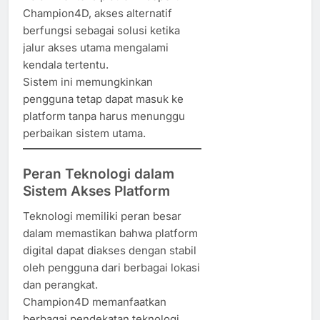
Champion4D, akses alternatif
berfungsi sebagai solusi ketika
jalur akses utama mengalami
kendala tertentu.
Sistem ini memungkinkan
pengguna tetap dapat masuk ke
platform tanpa harus menunggu
perbaikan sistem utama.
Peran Teknologi dalam
Sistem Akses Platform
Teknologi memiliki peran besar
dalam memastikan bahwa platform
digital dapat diakses dengan stabil
oleh pengguna dari berbagai lokasi
dan perangkat.
Champion4D memanfaatkan
berbagai pendekatan teknologi