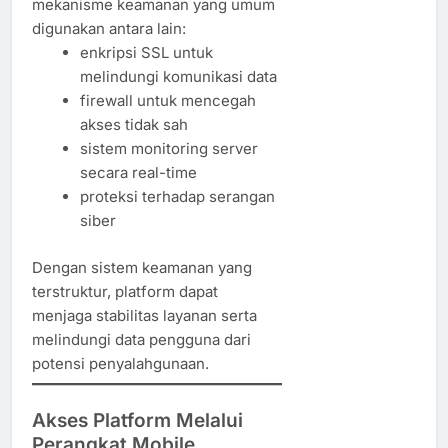
mekanisme keamanan yang umum
digunakan antara lain:
enkripsi SSL untuk
melindungi komunikasi data
firewall untuk mencegah
akses tidak sah
sistem monitoring server
secara real-time
proteksi terhadap serangan
siber
Dengan sistem keamanan yang
terstruktur, platform dapat
menjaga stabilitas layanan serta
melindungi data pengguna dari
potensi penyalahgunaan.
Akses Platform Melalui
Perangkat Mobile