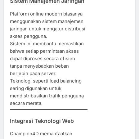
Sistem Manajemen Jaringan
Platform online modern biasanya
menggunakan sistem manajemen
jaringan untuk mengatur distribusi
akses pengguna.
Sistem ini membantu memastikan
bahwa setiap permintaan akses
dapat diproses secara efisien
tanpa menyebabkan beban
berlebih pada server.
Teknologi seperti load balancing
sering digunakan untuk
mendistribusikan trafik pengguna
secara merata.
Integrasi Teknologi Web
Champion4D memanfaatkan