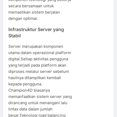
secara bersamaan untuk
memastikan sistem berjalan
dengan optimal.
Infrastruktur Server yang
Stabil
Server merupakan komponen
utama dalam operasional platform
digital.Setiap aktivitas pengguna
yang terjadi pada platform akan
diproses melalui server sebelum
hasilnya ditampilkan kembali
kepada pengguna.
Champion4D biasanya
memanfaatkan sistem server yang
dirancang untuk menangani lalu
lintas data dalam jumlah
besar.Teknologi load balancing