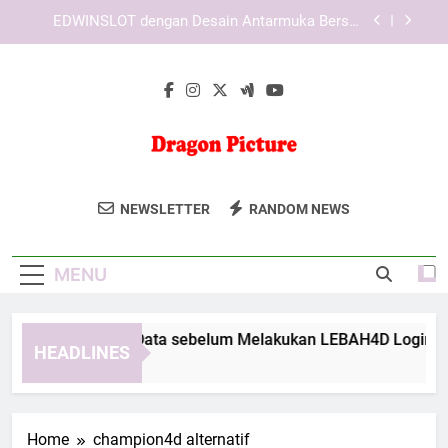
Skip
Terarah
LEBAH4D dengan Desain Antarmuka Bersih dan
to
Modern untuk Pengalaman Digital yang Nyaman
content
KAYA787 dengan Desain Antarmuka yang Bersih
dan Modern
Cara Memeriksa Data sebelum Melakukan
LEBAH4D Login dengan Aman dan Teliti
EDWINSLOT dengan Desain Antarmuka Bersih
dan Modern untuk Pengalaman yang Lebih
Dragon Picture
Terarah
Dapatkan Gambar Berkualitas Tinggi
LEBAH4D dengan Desain Antarmuka Bersih dan
NEWSLETTER
RANDOM NEWS
Modern untuk Pengalaman Digital yang Nyaman
Untuk Berbagai Kebutuhan Di Dragon
KAYA787 dengan Desain Antarmuka yang Bersih
Picture. Koleksi Visual Yang Menarik.
dan Modern
MENU
ra Memeriksa Data sebelum Melakukan LEBAH4D Login denga
HEADLINES
Weeks Ago
Home
champion4d alternatif