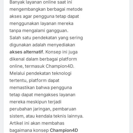
Banyak layanan online saat ini
mengembangkan berbagai metode
akses agar pengguna tetap dapat
menggunakan layanan mereka
tanpa mengalami gangguan.
Salah satu pendekatan yang sering
digunakan adalah menyediakan
akses alternatif
. Konsep ini juga
dikenal dalam berbagai platform
online, termasuk Champion4D.
Melalui pendekatan teknologi
tertentu, platform dapat
memastikan bahwa pengguna
tetap dapat mengakses layanan
mereka meskipun terjadi
perubahan jaringan, pembaruan
sistem, atau kendala teknis lainnya.
Artikel ini akan membahas
bagaimana konsep
Champion4D