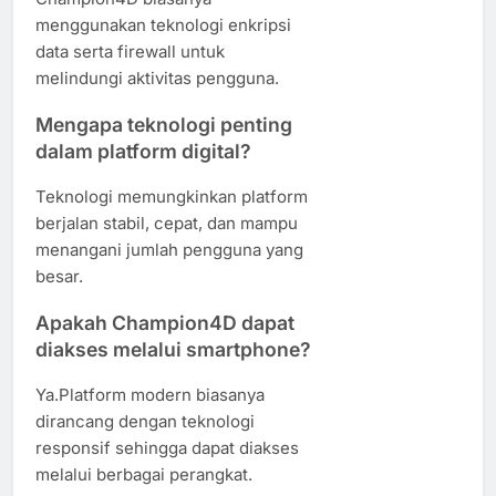
menggunakan teknologi enkripsi
data serta firewall untuk
melindungi aktivitas pengguna.
Mengapa teknologi penting
dalam platform digital?
Teknologi memungkinkan platform
berjalan stabil, cepat, dan mampu
menangani jumlah pengguna yang
besar.
Apakah Champion4D dapat
diakses melalui smartphone?
Ya.Platform modern biasanya
dirancang dengan teknologi
responsif sehingga dapat diakses
melalui berbagai perangkat.