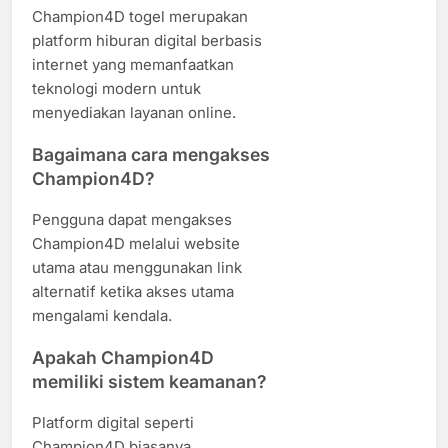
Champion4D togel merupakan
platform hiburan digital berbasis
internet yang memanfaatkan
teknologi modern untuk
menyediakan layanan online.
Bagaimana cara mengakses
Champion4D?
Pengguna dapat mengakses
Champion4D melalui website
utama atau menggunakan link
alternatif ketika akses utama
mengalami kendala.
Apakah Champion4D
memiliki sistem keamanan?
Platform digital seperti
Champion4D biasanya