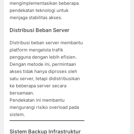
mengimplementasikan beberapa
pendekatan teknologi untuk
menjaga stabilitas akses.
Distribusi Beban Server
Distribusi beban server membantu
platform mengelola trafik
pengguna dengan lebih efisien.
Dengan metode ini, permintaan
akses tidak hanya diproses oleh
satu server, tetapi didistribusikan
ke beberapa server secara
bersamaan.
Pendekatan ini membantu
mengurangi risiko overload pada
sistem.
Sistem Backup Infrastruktur