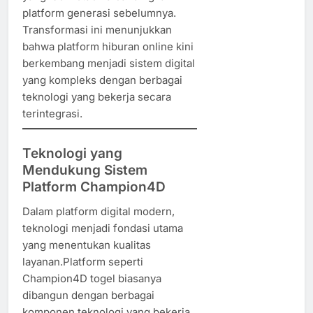
platform generasi sebelumnya.
Transformasi ini menunjukkan
bahwa platform hiburan online kini
berkembang menjadi sistem digital
yang kompleks dengan berbagai
teknologi yang bekerja secara
terintegrasi.
Teknologi yang
Mendukung Sistem
Platform Champion4D
Dalam platform digital modern,
teknologi menjadi fondasi utama
yang menentukan kualitas
layanan.Platform seperti
Champion4D togel biasanya
dibangun dengan berbagai
komponen teknologi yang bekerja