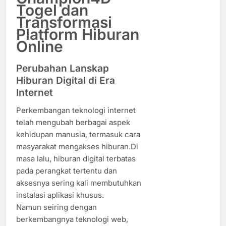
Togel dan
Transformasi
Platform Hiburan
Online
Perubahan Lanskap
Hiburan Digital di Era
Internet
Perkembangan teknologi internet
telah mengubah berbagai aspek
kehidupan manusia, termasuk cara
masyarakat mengakses hiburan.Di
masa lalu, hiburan digital terbatas
pada perangkat tertentu dan
aksesnya sering kali membutuhkan
instalasi aplikasi khusus.
Namun seiring dengan
berkembangnya teknologi web,