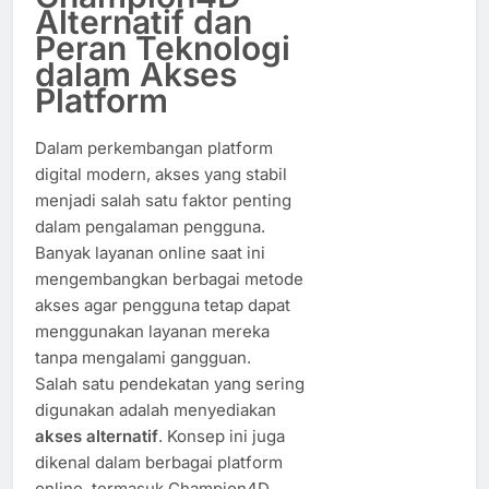
Alternatif dan
Peran Teknologi
dalam Akses
Platform
Dalam perkembangan platform
digital modern, akses yang stabil
menjadi salah satu faktor penting
dalam pengalaman pengguna.
Banyak layanan online saat ini
mengembangkan berbagai metode
akses agar pengguna tetap dapat
menggunakan layanan mereka
tanpa mengalami gangguan.
Salah satu pendekatan yang sering
digunakan adalah menyediakan
akses alternatif
. Konsep ini juga
dikenal dalam berbagai platform
online, termasuk Champion4D.