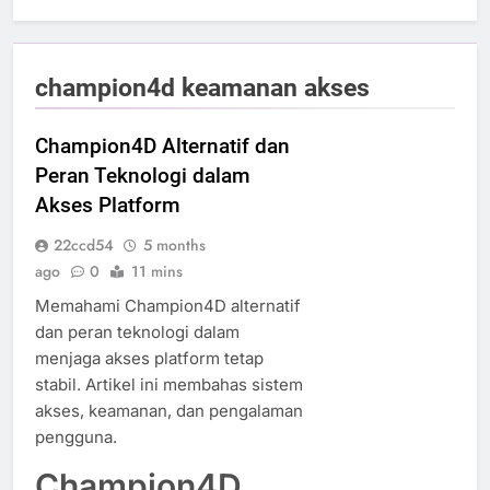
champion4d keamanan akses
Champion4D Alternatif dan
Peran Teknologi dalam
Akses Platform
22ccd54
5 months
ago
0
11 mins
Memahami Champion4D alternatif
dan peran teknologi dalam
menjaga akses platform tetap
stabil. Artikel ini membahas sistem
akses, keamanan, dan pengalaman
pengguna.
Champion4D