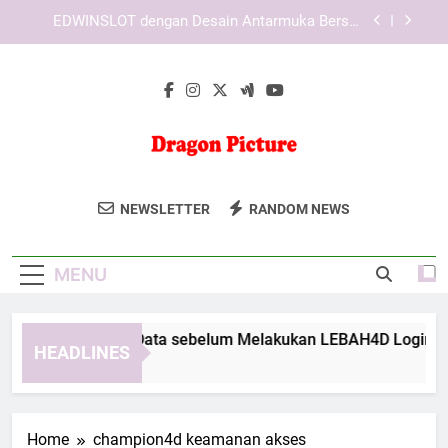
Skip
Terarah
LEBAH4D dengan Desain Antarmuka Bersih dan
to
Modern untuk Pengalaman Digital yang Nyaman
content
KAYA787 dengan Desain Antarmuka yang Bersih
dan Modern
Cara Memeriksa Data sebelum Melakukan
LEBAH4D Login dengan Aman dan Teliti
EDWINSLOT dengan Desain Antarmuka Bersih
dan Modern untuk Pengalaman yang Lebih
Dragon Picture
Terarah
Dapatkan Gambar Berkualitas Tinggi
LEBAH4D dengan Desain Antarmuka Bersih dan
NEWSLETTER
RANDOM NEWS
Modern untuk Pengalaman Digital yang Nyaman
Untuk Berbagai Kebutuhan Di Dragon
KAYA787 dengan Desain Antarmuka yang Bersih
Picture. Koleksi Visual Yang Menarik.
dan Modern
MENU
ra Memeriksa Data sebelum Melakukan LEBAH4D Login denga
HEADLINES
Weeks Ago
Home
champion4d keamanan akses