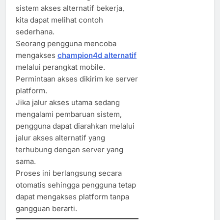
sistem akses alternatif bekerja,
kita dapat melihat contoh
sederhana.
Seorang pengguna mencoba
mengakses
champion4d alternatif
melalui perangkat mobile.
Permintaan akses dikirim ke server
platform.
Jika jalur akses utama sedang
mengalami pembaruan sistem,
pengguna dapat diarahkan melalui
jalur akses alternatif yang
terhubung dengan server yang
sama.
Proses ini berlangsung secara
otomatis sehingga pengguna tetap
dapat mengakses platform tanpa
gangguan berarti.