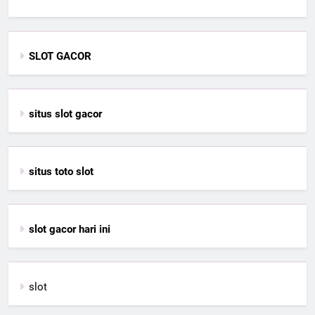
SLOT GACOR
situs slot gacor
situs toto slot
slot gacor hari ini
slot