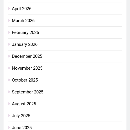
April 2026
March 2026
February 2026
January 2026
December 2025
November 2025
October 2025
September 2025
August 2025
July 2025
June 2025