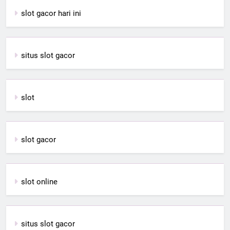
slot gacor hari ini
situs slot gacor
slot
slot gacor
slot online
situs slot gacor