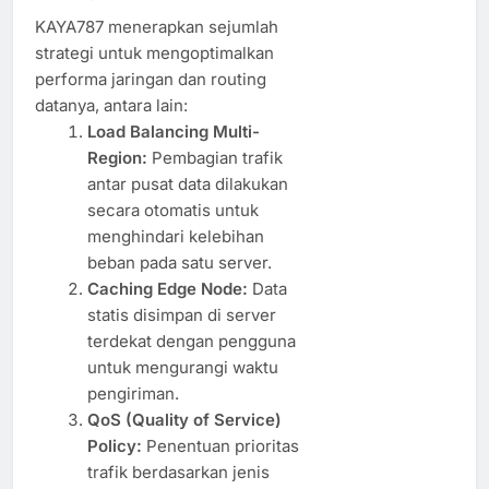
KAYA787 menerapkan sejumlah
strategi untuk mengoptimalkan
performa jaringan dan routing
datanya, antara lain:
Load Balancing Multi-
Region:
Pembagian trafik
antar pusat data dilakukan
secara otomatis untuk
menghindari kelebihan
beban pada satu server.
Caching Edge Node:
Data
statis disimpan di server
terdekat dengan pengguna
untuk mengurangi waktu
pengiriman.
QoS (Quality of Service)
Policy:
Penentuan prioritas
trafik berdasarkan jenis