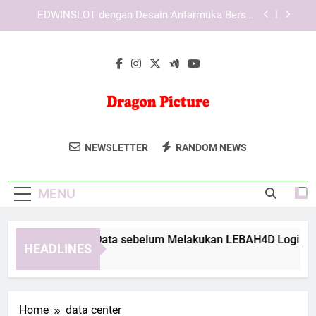
Skip
Terarah
LEBAH4D dengan Desain Antarmuka Bersih dan
to
Modern untuk Pengalaman Digital yang Nyaman
content
KAYA787 dengan Desain Antarmuka yang Bersih
dan Modern
Cara Memeriksa Data sebelum Melakukan
LEBAH4D Login dengan Aman dan Teliti
EDWINSLOT dengan Desain Antarmuka Bersih
dan Modern untuk Pengalaman yang Lebih
Dragon Picture
Terarah
Dapatkan Gambar Berkualitas Tinggi
LEBAH4D dengan Desain Antarmuka Bersih dan
NEWSLETTER
RANDOM NEWS
Modern untuk Pengalaman Digital yang Nyaman
Untuk Berbagai Kebutuhan Di Dragon
KAYA787 dengan Desain Antarmuka yang Bersih
Picture. Koleksi Visual Yang Menarik.
dan Modern
MENU
ra Memeriksa Data sebelum Melakukan LEBAH4D Login denga
HEADLINES
Weeks Ago
Home
data center