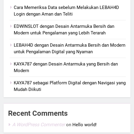
Cara Memeriksa Data sebelum Melakukan LEBAH4D
Login dengan Aman dan Teliti
EDWINSLOT dengan Desain Antarmuka Bersih dan
Modern untuk Pengalaman yang Lebih Terarah
LEBAH4D dengan Desain Antarmuka Bersih dan Modern
untuk Pengalaman Digital yang Nyaman
KAYA787 dengan Desain Antarmuka yang Bersih dan
Modern
KAYA787 sebagai Platform Digital dengan Navigasi yang
Mudah Diikuti
Recent Comments
A WordPress Commenter
on
Hello world!