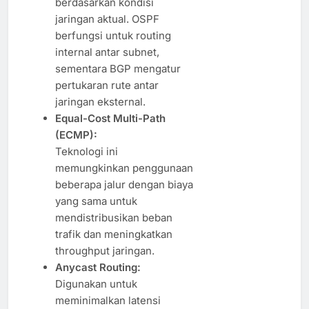
berdasarkan kondisi
jaringan aktual. OSPF
berfungsi untuk routing
internal antar subnet,
sementara BGP mengatur
pertukaran rute antar
jaringan eksternal.
Equal-Cost Multi-Path
(ECMP):
Teknologi ini
memungkinkan penggunaan
beberapa jalur dengan biaya
yang sama untuk
mendistribusikan beban
trafik dan meningkatkan
throughput jaringan.
Anycast Routing:
Digunakan untuk
meminimalkan latensi