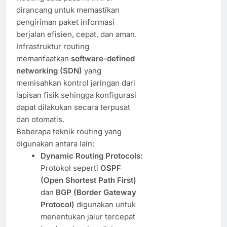
dirancang untuk memastikan
pengiriman paket informasi
berjalan efisien, cepat, dan aman.
Infrastruktur routing
memanfaatkan
software-defined
networking (SDN)
yang
memisahkan kontrol jaringan dari
lapisan fisik sehingga konfigurasi
dapat dilakukan secara terpusat
dan otomatis.
Beberapa teknik routing yang
digunakan antara lain:
Dynamic Routing Protocols:
Protokol seperti
OSPF
(Open Shortest Path First)
dan
BGP (Border Gateway
Protocol)
digunakan untuk
menentukan jalur tercepat