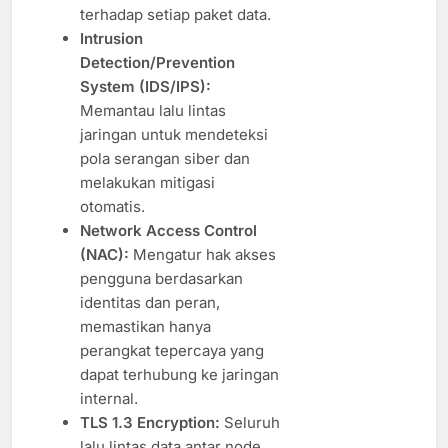
terhadap setiap paket data.
Intrusion
Detection/Prevention
System (IDS/IPS):
Memantau lalu lintas
jaringan untuk mendeteksi
pola serangan siber dan
melakukan mitigasi
otomatis.
Network Access Control
(NAC):
Mengatur hak akses
pengguna berdasarkan
identitas dan peran,
memastikan hanya
perangkat tepercaya yang
dapat terhubung ke jaringan
internal.
TLS 1.3 Encryption:
Seluruh
lalu lintas data antar node