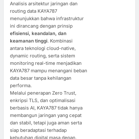
Analisis arsitektur jaringan dan
routing data KAYA787
menunjukkan bahwa infrastruktur
ini dirancang dengan prinsip
efisiensi, keandalan, dan
keamanan tinggi
. Kombinasi
antara teknologi cloud-native,
dynamic routing, serta sistem
monitoring real-time menjadikan
KAYA787 mampu menangani beban
data besar tanpa kehilangan
performa.
Melalui penerapan Zero Trust,
enkripsi TLS, dan optimalisasi
berbasis AI, KAYA787 tidak hanya
membangun jaringan yang cepat
dan stabil, tetapi juga aman serta
siap beradaptasi terhadap
kebutuhan digital masa depan.