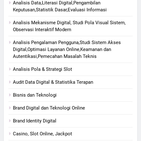
Analisis Data,Literasi Digital,Pengambilan
Keputusan,Statistik Dasar,Evaluasi Informasi
Analisis Mekanisme Digital, Studi Pola Visual Sistem,
Observasi Interaktif Modern
Analisis Pengalaman Pengguna,Studi Sistem Akses
Digital,Optimasi Layanan Online,Keamanan dan
Autentikasi,Pemecahan Masalah Teknis
Analisis Pola & Strategi Slot
Audit Data Digital & Statistika Terapan
Bisnis dan Teknologi
Brand Digital dan Teknologi Online
Brand Identity Digital
Casino, Slot Online, Jackpot