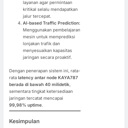
layanan agar permintaan
kritikal selalu mendapatkan
jalur tercepat.
AI-based Traffic Prediction:
Menggunakan pembelajaran
mesin untuk memprediksi
lonjakan trafik dan
menyesuaikan kapasitas
jaringan secara proaktif.
Dengan penerapan sistem ini, rata-
rata
latency antar node KAYA787
berada di bawah 40 milidetik
,
sementara tingkat ketersediaan
jaringan tercatat mencapai
99,98% uptime
.
Kesimpulan