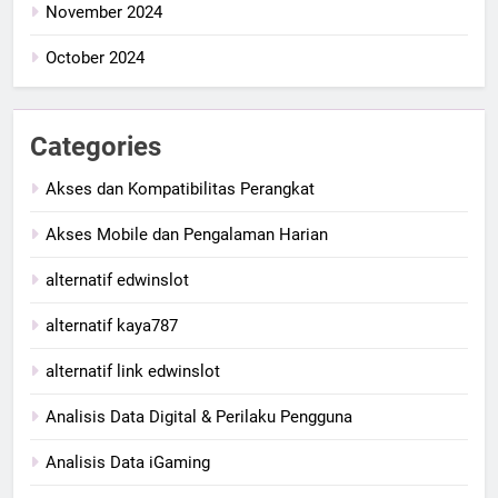
November 2024
October 2024
Categories
Akses dan Kompatibilitas Perangkat
Akses Mobile dan Pengalaman Harian
alternatif edwinslot
alternatif kaya787
alternatif link edwinslot
Analisis Data Digital & Perilaku Pengguna
Analisis Data iGaming