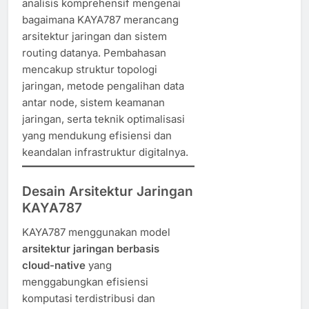
analisis komprehensif mengenai
bagaimana KAYA787 merancang
arsitektur jaringan dan sistem
routing datanya. Pembahasan
mencakup struktur topologi
jaringan, metode pengalihan data
antar node, sistem keamanan
jaringan, serta teknik optimalisasi
yang mendukung efisiensi dan
keandalan infrastruktur digitalnya.
Desain Arsitektur Jaringan
KAYA787
KAYA787 menggunakan model
arsitektur jaringan berbasis
cloud-native
yang
menggabungkan efisiensi
komputasi terdistribusi dan