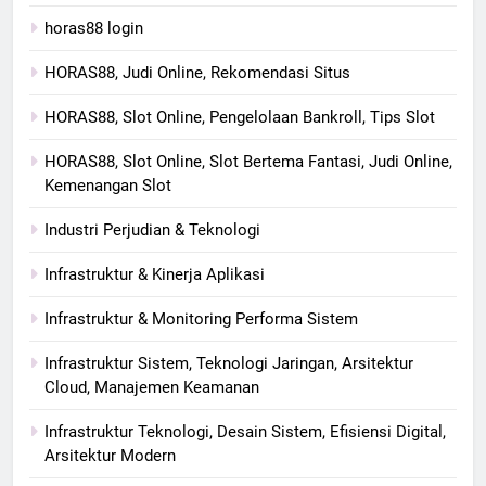
horas88 login
HORAS88, Judi Online, Rekomendasi Situs
HORAS88, Slot Online, Pengelolaan Bankroll, Tips Slot
HORAS88, Slot Online, Slot Bertema Fantasi, Judi Online,
Kemenangan Slot
Industri Perjudian & Teknologi
Infrastruktur & Kinerja Aplikasi
Infrastruktur & Monitoring Performa Sistem
Infrastruktur Sistem, Teknologi Jaringan, Arsitektur
Cloud, Manajemen Keamanan
Infrastruktur Teknologi, Desain Sistem, Efisiensi Digital,
Arsitektur Modern