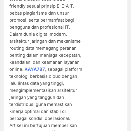
friendly sesuai prinsip E-E-A-T,
bebas plagiarisme dan unsur
promosi, serta bermanfaat bagi
pengguna dan profesional IT.
Dalam dunia digital modern,
arsitektur jaringan dan mekanisme
routing data memegang peranan
penting dalam menjaga kecepatan,
keandalan, dan keamanan layanan
online.
KAYA787
, sebagai platform
teknologi berbasis cloud dengan
lalu lintas data yang tinggi,
mengimplementasikan arsitektur
jaringan yang tangguh dan
terdistribusi guna memastikan
kinerja optimal dan stabil di
berbagai kondisi operasional.
Artikel ini bertujuan memberikan