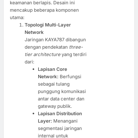
keamanan berlapis. Desain ini
mencakup beberapa komponen
utama:
Topologi Multi-Layer
Network
Jaringan KAYA787 dibangun
dengan pendekatan
three-
tier architecture
yang terdiri
dari:
Lapisan Core
Network:
Berfungsi
sebagai tulang
punggung komunikasi
antar data center dan
gateway publik.
Lapisan Distribution
Layer:
Menangani
segmentasi jaringan
internal untuk