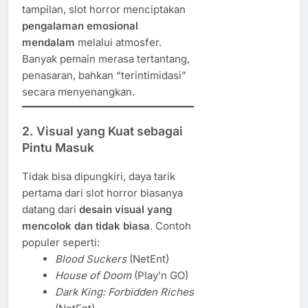
tampilan, slot horror menciptakan
pengalaman emosional
mendalam
melalui atmosfer.
Banyak pemain merasa tertantang,
penasaran, bahkan “terintimidasi”
secara menyenangkan.
2. Visual yang Kuat sebagai
Pintu Masuk
Tidak bisa dipungkiri, daya tarik
pertama dari slot horror biasanya
datang dari
desain visual yang
mencolok dan tidak biasa
. Contoh
populer seperti:
Blood Suckers
(NetEnt)
House of Doom
(Play’n GO)
Dark King: Forbidden Riches