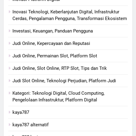
Inovasi Teknologi, Keberlanjutan Digital, Infrastruktur
Cerdas, Pengalaman Pengguna, Transformasi Ekosistem
Investasi, Keuangan, Panduan Pengguna
Judi Online, Kepercayaan dan Reputasi
Judi Online, Permainan Slot, Platform Slot
Judi Online, Slot Online, RTP Slot, Tips dan Trik
Judi Slot Online, Teknologi Perjudian, Platform Judi
Kategori: Teknologi Digital, Cloud Computing,
Pengelolaan Infrastruktur, Platform Digital
kaya787
kaya787 alternatif