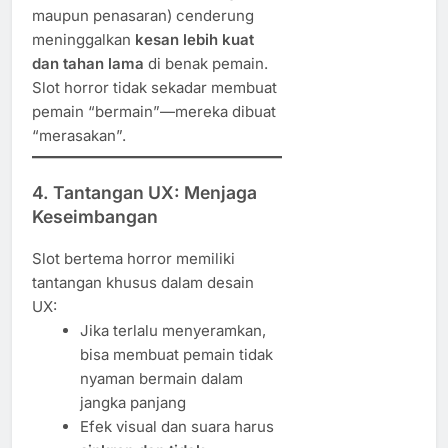
maupun penasaran) cenderung
meninggalkan
kesan lebih kuat
dan tahan lama
di benak pemain.
Slot horror tidak sekadar membuat
pemain “bermain”—mereka dibuat
“merasakan”.
4. Tantangan UX: Menjaga
Keseimbangan
Slot bertema horror memiliki
tantangan khusus dalam desain
UX:
Jika terlalu menyeramkan,
bisa membuat pemain tidak
nyaman bermain dalam
jangka panjang
Efek visual dan suara harus