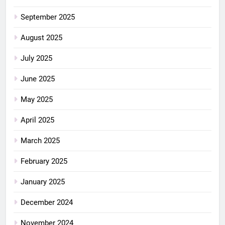
September 2025
August 2025
July 2025
June 2025
May 2025
April 2025
March 2025
February 2025
January 2025
December 2024
November 2024