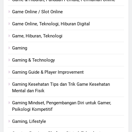
Game Online / Slot Online
Game Online, Teknologi, Hiburan Digital
Game, Hiburan, Teknologi
Gaming
Gaming & Technology
Gaming Guide & Player Improvement
Gaming Kesehatan Tips dan Trik Game Kesehatan
Mental dan Fisik
Gaming Mindset, Pengembangan Diri untuk Gamer,
Psikologi Kompetitif
Gaming, Lifestyle