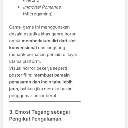
(NetEnt)
Immortal Romance
(Microgaming)
Game-game ini menggunakan
desain estetika khas genre horor
untuk
membedakan diri dari slot
konvensional
dan langsung
menarik perhatian pemain di layar
utama platform.
Visual horror bekerja seperti
poster film:
membuat pemain
penasaran dan ingin tahu lebih
jauh
, bahkan jika mereka bukan
penggemar horor berat.
3. Emosi Tegang sebagai
Pengikat Pengalaman