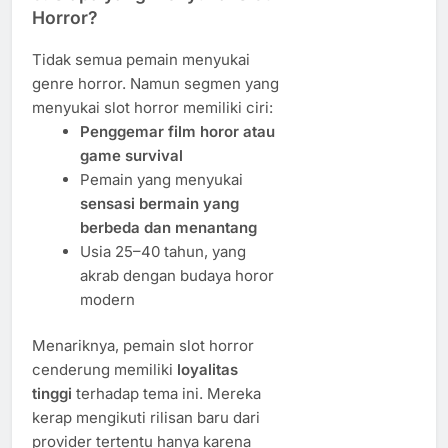
Horror?
Tidak semua pemain menyukai
genre horror. Namun segmen yang
menyukai slot horror memiliki ciri:
Penggemar film horor atau
game survival
Pemain yang menyukai
sensasi bermain yang
berbeda dan menantang
Usia 25–40 tahun, yang
akrab dengan budaya horor
modern
Menariknya, pemain slot horror
cenderung memiliki
loyalitas
tinggi
terhadap tema ini. Mereka
kerap mengikuti rilisan baru dari
provider tertentu hanya karena