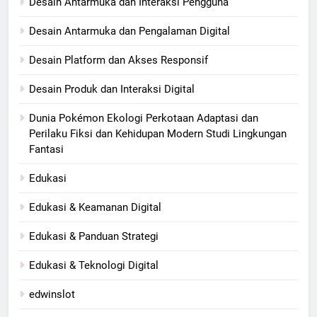
Desain Antarmuka dan Interaksi Pengguna
Desain Antarmuka dan Pengalaman Digital
Desain Platform dan Akses Responsif
Desain Produk dan Interaksi Digital
Dunia Pokémon Ekologi Perkotaan Adaptasi dan
Perilaku Fiksi dan Kehidupan Modern Studi Lingkungan
Fantasi
Edukasi
Edukasi & Keamanan Digital
Edukasi & Panduan Strategi
Edukasi & Teknologi Digital
edwinslot