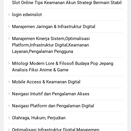
Slot Online Tips Keamanan Akun Strategi Bermain Stabil
login edwinslot
Manajemen Jaringan & Infrastruktur Digital
Manajemen Kinerja Sistem,Optimalisasi
Platform,Infrastruktur Digital,Keamanan
Layanan,Pengalaman Pengguna
Mitologi Modern Lore & Filosofi Budaya Pop Jepang
Analisis Fiksi Anime & Game
Mobile Access & Keamanan Digital
Navigasi Intuitif dan Pengalaman Akses
Navigasi Platform dan Pengalaman Digital
Olahraga, Hukum, Perjudian
Optimalisasi Infrastruktur Digital,Manajemen