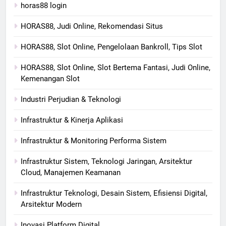
horas88 login
HORAS88, Judi Online, Rekomendasi Situs
HORAS88, Slot Online, Pengelolaan Bankroll, Tips Slot
HORAS88, Slot Online, Slot Bertema Fantasi, Judi Online,
Kemenangan Slot
Industri Perjudian & Teknologi
Infrastruktur & Kinerja Aplikasi
Infrastruktur & Monitoring Performa Sistem
Infrastruktur Sistem, Teknologi Jaringan, Arsitektur
Cloud, Manajemen Keamanan
Infrastruktur Teknologi, Desain Sistem, Efisiensi Digital,
Arsitektur Modern
Inovasi Platform Digital