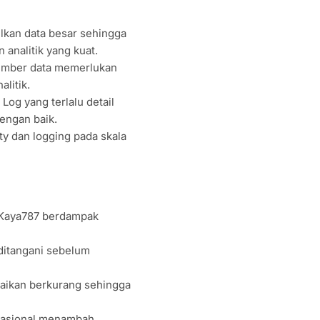
lkan data besar sehingga
analitik yang kuat.
sumber data memerlukan
litik.
Log yang terlalu detail
dengan baik.
ty dan logging pada skala
i Kaya787 berdampak
ditangani sebelum
aikan berkurang sehingga
rasional menambah