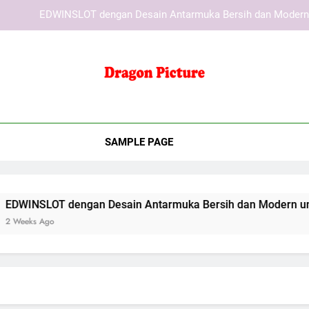
EDWINSLOT dengan Desain Antarmuka Bersih dan Modern 
LEBAH4D dengan Desain Antarmuka Bersih dan Modern u
KAYA787 dengan Desa
gon Picture
Cara Memeriksa Data sebelum Melakukan L
ambar Berkualitas Tinggi Untuk Berbagai Kebutuhan Di Dragon 
EDWINSLOT dengan Desain Antarmuka Bersih dan Modern 
SAMPLE PAGE
LEBAH4D dengan Desain Antarmuka Bersih dan Modern u
KAYA787 dengan Desa
OT dengan Desain Antarmuka Bersih dan Modern untuk Peng
go