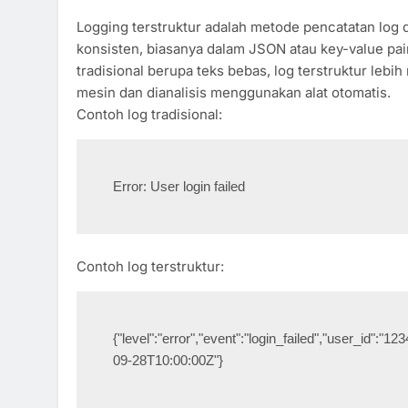
Logging terstruktur adalah metode pencatatan log
konsisten, biasanya dalam JSON atau key-value pa
tradisional berupa teks bebas, log terstruktur lebi
mesin dan dianalisis menggunakan alat otomatis.
Contoh log tradisional:
Contoh log terstruktur:
{"level":"error","event":"login_failed","user_id":"1