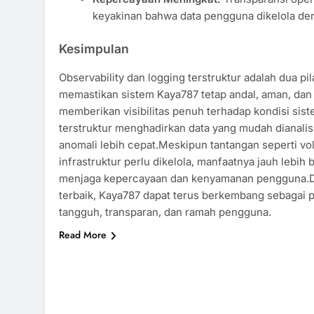
keyakinan bahwa data pengguna dikelola de
Kesimpulan
Observability dan logging terstruktur adalah dua pi
memastikan sistem Kaya787 tetap andal, aman, dan 
memberikan visibilitas penuh terhadap kondisi sis
terstruktur menghadirkan data yang mudah dianali
anomali lebih cepat.Meskipun tantangan seperti vo
infrastruktur perlu dikelola, manfaatnya jauh lebih
menjaga kepercayaan dan kenyamanan pengguna.D
terbaik, Kaya787 dapat terus berkembang sebagai pl
tangguh, transparan, dan ramah pengguna.
Read More