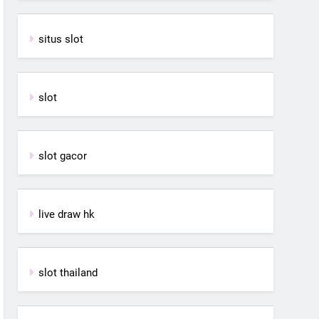
situs slot
slot
slot gacor
live draw hk
slot thailand