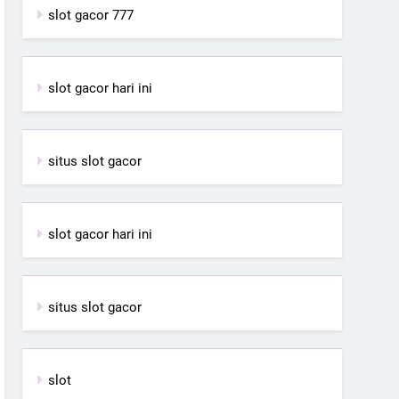
slot gacor 777
slot gacor hari ini
situs slot gacor
slot gacor hari ini
situs slot gacor
slot