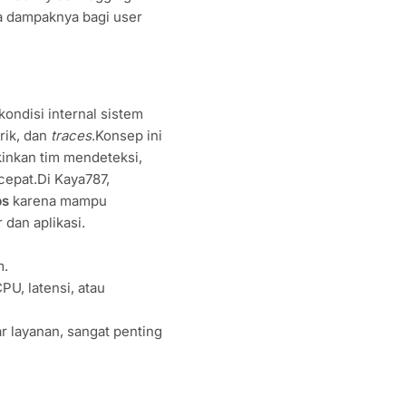
ta dampaknya bagi user
ndisi internal sistem
rik, dan
traces
.Konsep ini
kinkan tim mendeteksi,
epat.Di Kaya787,
ps
karena mampu
 dan aplikasi.
m.
U, latensi, atau
ar layanan, sangat penting