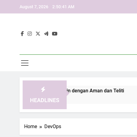
Skip
August 7, 2026
2:50:42 AM
to
content
Dra
Dapatkan G
kukan LEBAH4D Login dengan Aman dan Teliti
EDWINSL
2 Weeks A
HEADLINES
Home
DevOps