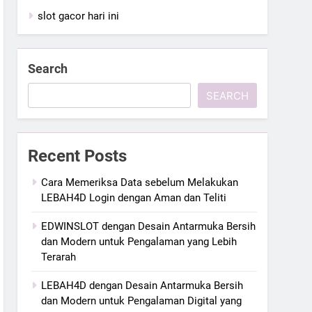
slot gacor hari ini
Search
SEARCH
Recent Posts
Cara Memeriksa Data sebelum Melakukan
LEBAH4D Login dengan Aman dan Teliti
EDWINSLOT dengan Desain Antarmuka Bersih
dan Modern untuk Pengalaman yang Lebih
Terarah
LEBAH4D dengan Desain Antarmuka Bersih
dan Modern untuk Pengalaman Digital yang