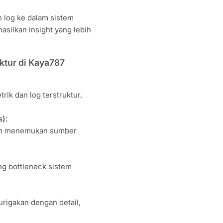
 log ke dalam sistem
asilkan insight yang lebih
ktur di Kaya787
rik dan log terstruktur,
s):
tim menemukan sumber
ng bottleneck sistem
urigakan dengan detail,