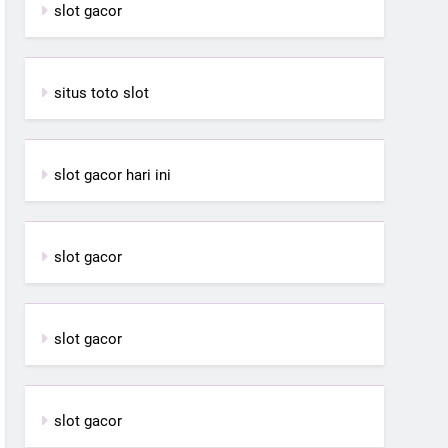
slot gacor
situs toto slot
slot gacor hari ini
slot gacor
slot gacor
slot gacor