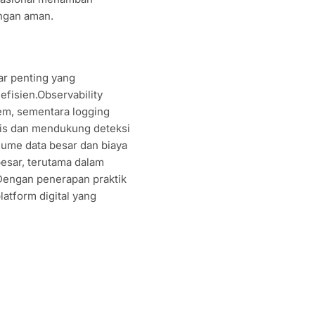
ngan aman.
lar penting yang
efisien.Observability
tem, sementara logging
sis dan mendukung deteksi
lume data besar dan biaya
 besar, terutama dalam
engan penerapan praktik
atform digital yang