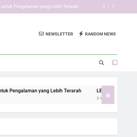
untuk Pengalaman yang Lebih Terarah
ntuk Pengalaman Digital yang Nyaman
in Antarmuka yang Bersih dan Modern
NEWSLETTER
RANDOM NEWS
EBAH4D Login dengan Aman dan Teliti
Picture. Koleksi Visual Yang Menarik.
untuk Pengalaman yang Lebih Terarah
ntuk Pengalaman Digital yang Nyaman
in Antarmuka yang Bersih dan Modern
alaman yang Lebih Terarah
LEBAH4D dengan Desain An
2 Weeks Ago