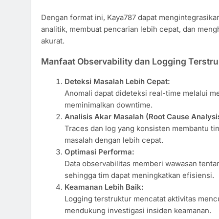
Dengan format ini, Kaya787 dapat mengintegrasikan
analitik, membuat pencarian lebih cepat, dan mengh
akurat.
Manfaat Observability dan Logging Terstru
Deteksi Masalah Lebih Cepat:
Anomali dapat dideteksi real-time melalui met
meminimalkan downtime.
Analisis Akar Masalah (Root Cause Analysi
Traces dan log yang konsisten membantu 
masalah dengan lebih cepat.
Optimasi Performa:
Data observabilitas memberi wawasan tenta
sehingga tim dapat meningkatkan efisiensi.
Keamanan Lebih Baik:
Logging terstruktur mencatat aktivitas menc
mendukung investigasi insiden keamanan.