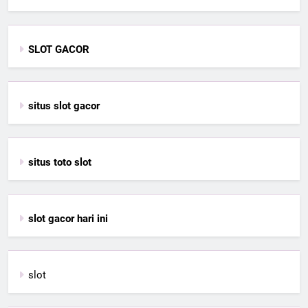
SLOT GACOR
situs slot gacor
situs toto slot
slot gacor hari ini
slot