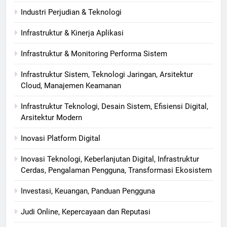
Industri Perjudian & Teknologi
Infrastruktur & Kinerja Aplikasi
Infrastruktur & Monitoring Performa Sistem
Infrastruktur Sistem, Teknologi Jaringan, Arsitektur
Cloud, Manajemen Keamanan
Infrastruktur Teknologi, Desain Sistem, Efisiensi Digital,
Arsitektur Modern
Inovasi Platform Digital
Inovasi Teknologi, Keberlanjutan Digital, Infrastruktur
Cerdas, Pengalaman Pengguna, Transformasi Ekosistem
Investasi, Keuangan, Panduan Pengguna
Judi Online, Kepercayaan dan Reputasi