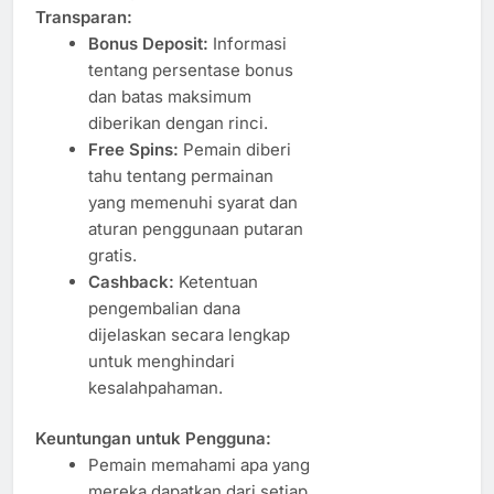
Transparan:
Bonus Deposit:
Informasi
tentang persentase bonus
dan batas maksimum
diberikan dengan rinci.
Free Spins:
Pemain diberi
tahu tentang permainan
yang memenuhi syarat dan
aturan penggunaan putaran
gratis.
Cashback:
Ketentuan
pengembalian dana
dijelaskan secara lengkap
untuk menghindari
kesalahpahaman.
Keuntungan untuk Pengguna:
Pemain memahami apa yang
mereka dapatkan dari setiap