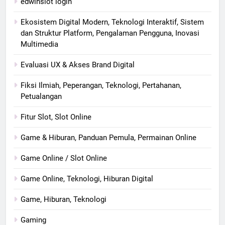
edwinslot login
Ekosistem Digital Modern, Teknologi Interaktif, Sistem
dan Struktur Platform, Pengalaman Pengguna, Inovasi
Multimedia
Evaluasi UX & Akses Brand Digital
Fiksi Ilmiah, Peperangan, Teknologi, Pertahanan,
Petualangan
Fitur Slot, Slot Online
Game & Hiburan, Panduan Pemula, Permainan Online
Game Online / Slot Online
Game Online, Teknologi, Hiburan Digital
Game, Hiburan, Teknologi
Gaming