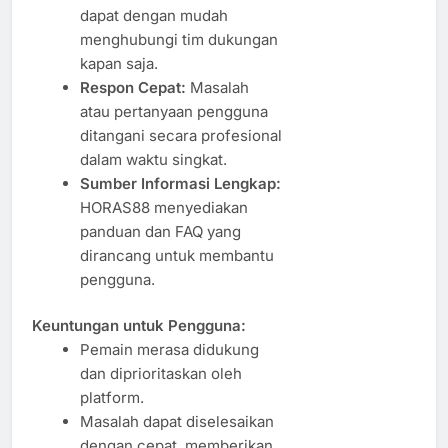
dapat dengan mudah
menghubungi tim dukungan
kapan saja.
Respon Cepat:
Masalah
atau pertanyaan pengguna
ditangani secara profesional
dalam waktu singkat.
Sumber Informasi Lengkap:
HORAS88 menyediakan
panduan dan FAQ yang
dirancang untuk membantu
pengguna.
Keuntungan untuk Pengguna:
Pemain merasa didukung
dan diprioritaskan oleh
platform.
Masalah dapat diselesaikan
dengan cepat, memberikan