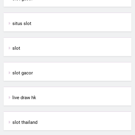
situs slot
slot
slot gacor
live draw hk
slot thailand