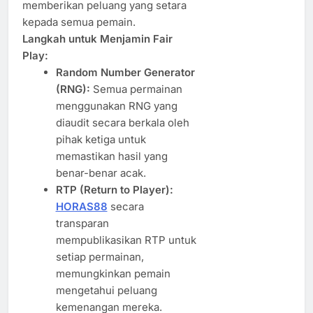
memberikan peluang yang setara
kepada semua pemain.
Langkah untuk Menjamin Fair
Play:
Random Number Generator
(RNG):
Semua permainan
menggunakan RNG yang
diaudit secara berkala oleh
pihak ketiga untuk
memastikan hasil yang
benar-benar acak.
RTP (Return to Player):
HORAS88
secara
transparan
mempublikasikan RTP untuk
setiap permainan,
memungkinkan pemain
mengetahui peluang
kemenangan mereka.