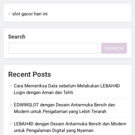
slot gacor hari ini
Search
SEARCH
Recent Posts
Cara Memeriksa Data sebelum Melakukan LEBAH4D
Login dengan Aman dan Teliti
EDWINSLOT dengan Desain Antarmuka Bersih dan
Modern untuk Pengalaman yang Lebih Terarah
LEBAH4D dengan Desain Antarmuka Bersih dan Modern
untuk Pengalaman Digital yang Nyaman