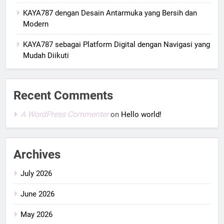
KAYA787 dengan Desain Antarmuka yang Bersih dan
Modern
KAYA787 sebagai Platform Digital dengan Navigasi yang
Mudah Diikuti
Recent Comments
A WordPress Commenter
on
Hello world!
Archives
July 2026
June 2026
May 2026