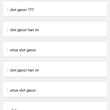
slot gacor 777
slot gacor hari ini
situs slot gacor
slot gacor hari ini
situs slot gacor