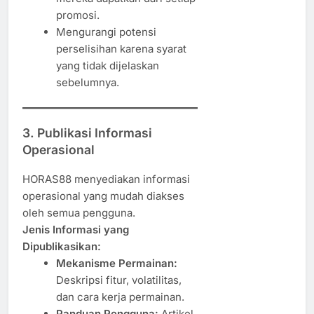
promosi.
Mengurangi potensi
perselisihan karena syarat
yang tidak dijelaskan
sebelumnya.
3.
Publikasi Informasi
Operasional
HORAS88 menyediakan informasi
operasional yang mudah diakses
oleh semua pengguna.
Jenis Informasi yang
Dipublikasikan:
Mekanisme Permainan:
Deskripsi fitur, volatilitas,
dan cara kerja permainan.
Panduan Pengguna:
Artikel