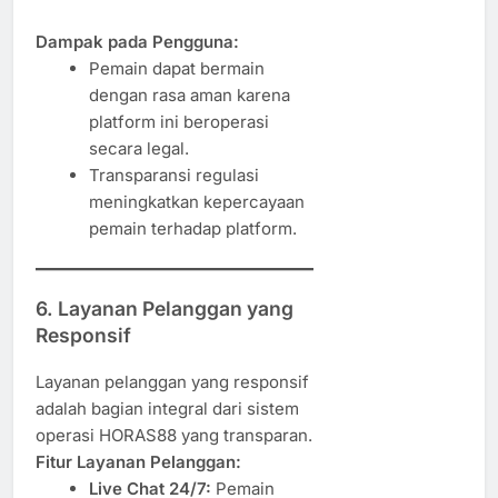
Dampak pada Pengguna:
Pemain dapat bermain
dengan rasa aman karena
platform ini beroperasi
secara legal.
Transparansi regulasi
meningkatkan kepercayaan
pemain terhadap platform.
6.
Layanan Pelanggan yang
Responsif
Layanan pelanggan yang responsif
adalah bagian integral dari sistem
operasi HORAS88 yang transparan.
Fitur Layanan Pelanggan:
Live Chat 24/7:
Pemain