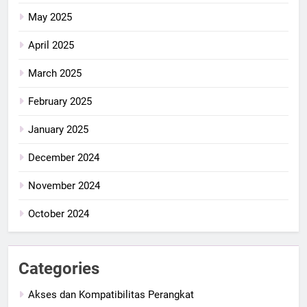
May 2025
April 2025
March 2025
February 2025
January 2025
December 2024
November 2024
October 2024
Categories
Akses dan Kompatibilitas Perangkat